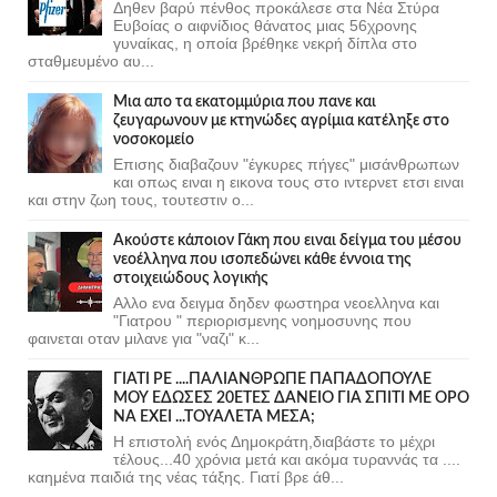
Δηθεν βαρύ πένθος προκάλεσε στα Νέα Στύρα
Ευβοίας ο αιφνίδιος θάνατος μιας 56χρονης
γυναίκας, η οποία βρέθηκε νεκρή δίπλα στο
σταθμευμένο αυ...
Μια απο τα εκατομμύρια που πανε και
ζευγαρωνουν με κτηνώδες αγρίμια κατέληξε στο
νοσοκομείο
Επισης διαβαζουν "έγκυρες πήγες" μισάνθρωπων
και οπως ειναι η εικονα τους στο ιντερνετ ετσι ειναι
και στην ζωη τους, τουτεστιν ο...
Ακούστε κάποιον Γάκη που ειναι δείγμα του μέσου
νεοέλληνα που ισοπεδώνει κάθε έννοια της
στοιχειώδους λογικής
Αλλο ενα δειγμα δηδεν φωστηρα νεοελληνα και
"Γιατρου " περιορισμενης νοημοσυνης που
φαινεται οταν μιλανε για "ναζι" κ...
ΓΙΑΤΙ ΡΕ ....ΠΑΛΙΑΝΘΡΩΠΕ ΠΑΠΑΔΟΠΟΥΛΕ
ΜΟΥ ΕΔΩΣΕΣ 20ΕΤΕΣ ΔΑΝΕΙΟ ΓΙΑ ΣΠΙΤΙ ΜΕ ΟΡΟ
ΝΑ ΕΧΕΙ ...ΤΟΥΑΛΕΤΑ ΜΕΣΑ;
Η επιστολή ενός Δημοκράτη,διαβάστε το μέχρι
τέλους...40 χρόνια μετά και ακόμα τυραννάς τα ....
καημένα παιδιά της νέας τάξης. Γιατί βρε άθ...