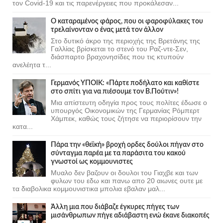
τον Covid-19 και τις παρενέργειες που προκάλεσαν...
Ο καταραμένος φάρος, που οι φαροφύλακες του
τρελαίνονταν ο ένας μετά τον άλλον
Στο δυτικό άκρο της περιοχής της Βρετάνης της
Γαλλίας βρίσκεται το στενό του Ραζ-ντε-Σεν,
διάσπαρτο βραχονησίδες που τις κτυπούν
ανελέητα τ...
Γερμανός ΥΠΟΙΚ: «Πάρτε ποδήλατο και καθίστε
στο σπίτι για να πιέσουμε τον Β.Πούτιν»!
Μια απίστευτη οδηγία προς τους πολίτες έδωσε ο
υπουργός Οικονομικών της Γερμανίας Ρόμπερτ
Χάμπεκ, καθώς τους ζήτησε να περιορίσουν την
κατα...
Πάρα την «θεϊκή» βροχή ορδες δούλοι πήγαν στο
σύνταγμα παρέα με τα παράσιτα του κακού
γνωστοί ως κομμουνιστες
Μυαλο δεν βαζουν οι δουλοι του Γιαχβε και των
φυλων του εδω και πανω απο 20 αιωνες ουτε με
τα διαβολικα κομμουνιστικα μπολια εβαλαν μαλ...
Άλλη μια που διάβαζε έγκυρες πήγες των
μισάνθρωπων πήγε αδιάβαστη ενώ έκανε διακοπές