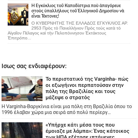
Ἡ Ἐγκύκλιος τοῦ Καποδίστρια ποὺ ἀπαγόρευε
στοὺς ὑπαλλήλους τοῦ Ἑλληνικοῦ Δημοσίου νὰ
εἶναι Τέκτονες!
Ο ΚΥΒΕΡΝΗΤΗΣ ΤΗΣ ΕΛΛΑΔΟΣ ΕΓΚΥΚΛΙΟΣ ΑΡ.
2953 Πρὸς τὸ Πανελλήνιον Πρὸς τοὺς κατὰ τὸ
Αἰγαῖον Πέλαγος καὶ τὴν Πελοπόννησον Ἐκτάκτους
Ἐπιτρόπο...