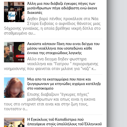
Άλλη μια που διάβαζε έγκυρες πήγες των
μισάνθρωπων πήγε αδιάβαστη ενώ έκανε
διακοπές
Δηθεν βαρύ πένθος προκάλεσε στα Νέα
Στύρα Ευβοίας ο αιφνίδιος θάνατος μιας
56χρονης γυναίκας, η οποία βρέθηκε νεκρή δίπλα στο
σταθμευμένο αυ...
Ακούστε κάποιον Γάκη που ειναι δείγμα του
μέσου νεοέλληνα που ισοπεδώνει κάθε
έννοια της στοιχειώδους λογικής
Αλλο ενα δειγμα δηδεν φωστηρα
νεοελληνα και "Γιατρου " περιορισμενης
νοημοσυνης που φαινεται οταν μιλανε για "ναζι" κ...
Μια απο τα εκατομμύρια που πανε και
ζευγαρωνουν με κτηνώδες αγρίμια κατέληξε
στο νοσοκομείο
Επισης διαβαζουν "έγκυρες πήγες"
μισάνθρωπων και οπως ειναι η εικονα
τους στο ιντερνετ ετσι ειναι και στην ζωη τους,
τουτεστιν ο...
Ἡ Ἐγκύκλιος τοῦ Καποδίστρια ποὺ
ἀπαγόρευε στοὺς ὑπαλλήλους τοῦ Ἑλληνικοῦ