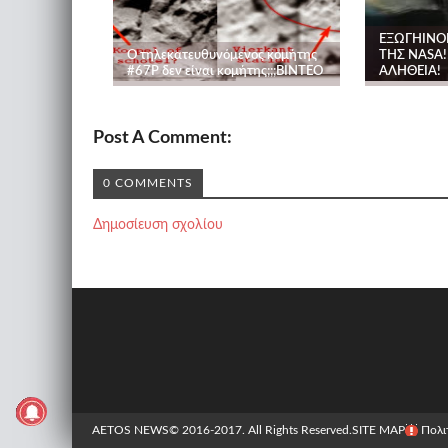
ΕΞΩΓΉΙΝΟ
O τηλεκατευθυνόμενος κομήτης
ΤΗΣ NASA!
#67Ρ δεν είναι κομήτης;;;ΒΙΝΤΕΟ
ΑΛΉΘΕΙΑ!
Post A Comment:
0 COMMENTS
Δημοσίευση σχολίου
AETOS NEWS
© 2016-2017. All Rights Reserved.
SITE MAP
Πολι