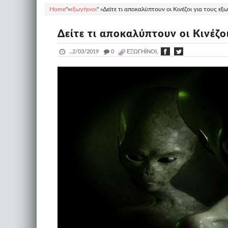
Home
"»
εξωγήινοι
" »
Δείτε τι αποκαλύπτουν οι Κινέζοι για τους εξω
Δείτε τι αποκαλύπτουν οι Κινέζοι
..
2/03/2019
_
0
ΕΞΩΓΉΙΝΟΙ,