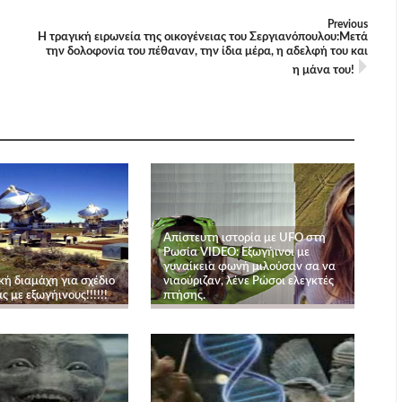
Previous
Η τραγική ειρωνεία της οικογένειας του Σεργιανόπουλου:Μετά
την δολοφονία του πέθαναν, την ίδια μέρα, η αδελφή του και
η μάνα του!
Απίστευτη ιστορία με UFO στη
Ρωσία VIDEO: Εξωγήινοι με
γυναίκεια φωνή μιλούσαν σα να
κή διαμάχη για σχέδιο
νιαούριζαν, λένε Ρώσοι ελεγκτές
ς με εξωγήινους!!!!!!
πτήσης.