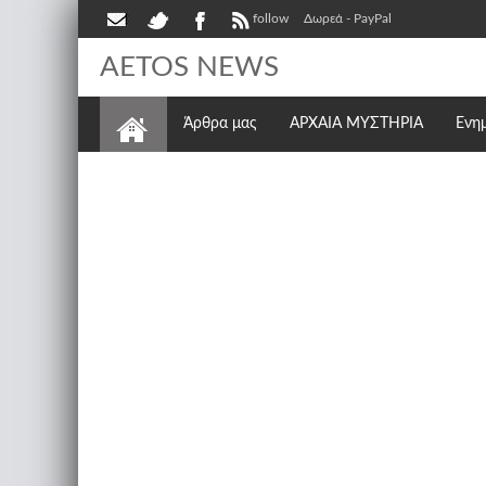
follow
Δωρεά - PayPal
AETOS NEWS
Άρθρα μας
ΑΡΧΑΙΑ ΜΥΣΤΗΡΙΑ
Ενη