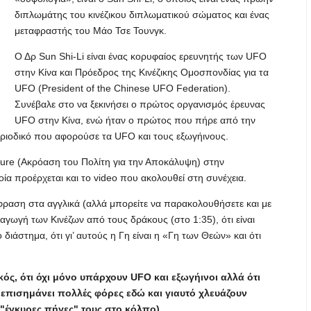
διπλωμάτης του κινέζικου διπλωματικού σώματος και ένας
μεταφραστής του Μάο Τσε Τουνγκ.
Ο Δρ Sun Shi-Li είναι ένας κορυφαίος ερευνητής των UFO
στην Κίνα και Πρόεδρος της Κινέζικης Ομοσπονδίας για τα
UFO (President of the Chinese UFO Federation).
Συνέβαλε στο να ξεκινήσει ο πρώτος οργανισμός έρευνας
UFO στην Κίνα, ενώ ήταν ο πρώτος που πήρε από την
εριοδικό που αφορούσε τα UFO και τους εξωγήινους.
osure (Ακρόαση του Πολίτη για την Αποκάλυψη) στην
ία προέρχεται και το video που ακολουθεί στη συνέχεια.
φραση στα αγγλικά (αλλά μπορείτε να παρακολουθήσετε και με
ταγωγή των Κινέζων από τους δράκους (στο 1:35), ότι είναι
διάστημα, ότι γι’ αυτούς η Γη είναι η «Γη των Θεών» και ότι
κός, ότι όχι μόνο υπάρχουν UFO και εξωγήινοι αλλά ότι
επισημάνει πολλές φόρες εδώ και γιαυτό χλευάζουν
ι "έγκυρες πήγες" τους στο κόλπο)