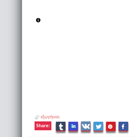
εξωγήινοι
Share: