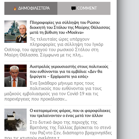
ΔΗΜΟΦΙΛΈΣΤΕΡΑ
COMMENT
Πληροφορίες για σύλληψη του Ρώσου
διοικητή του Στόλου της Mαύρης Θάλασσας
μετά τη βύθιση του «Moskva»
Τις τελευταίες ώρες υπάρχουν
πληροφορίες για σύλληψη του Ιγκόρ
Οσίποφ, του αρχηγού του ρωσικού Στόλου στη
Μαύρη Θάλασσα. Σύμφωνα με τις πλη...
Αυστραλός γερουσιαστής στους πολιτικούς
που ευθύνονται για τα εμβόλια: «Δεν θα
ξεφύγετε – Ερχόμαστε για εσάς»
Ένα ξεκάθαρο μήνυμα προς τους
πολιτικούς που ευθύνονται για τους
μαζικούς εμβολιασμούς για τον Covid-19 και τις
παρενέργειες που προκάλεσαν...
Ο καταραμένος φάρος, που οι φαροφύλακες
του τρελαίνονταν ο ένας μετά τον άλλον
Στο δυτικό άκρο της περιοχής της
Βρετάνης της Γαλλίας βρίσκεται το στενό
του Ραζ-ντε-Σεν, διάσπαρτο βραχονησίδες
που τις κτυπούν ανελέητα τ...