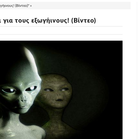
γήινους! (Βίντεο)" »
 για τους εξωγήινους! (Βίντεο)