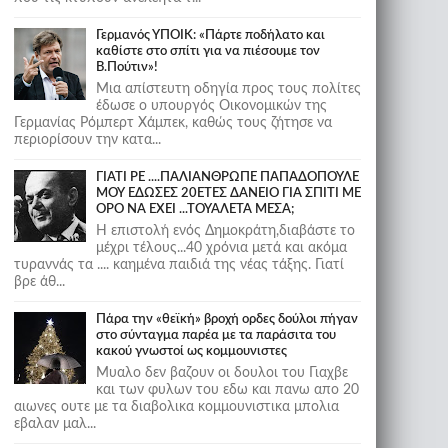
Γερμανός ΥΠΟΙΚ: «Πάρτε ποδήλατο και
καθίστε στο σπίτι για να πιέσουμε τον
Β.Πούτιν»!
Μια απίστευτη οδηγία προς τους πολίτες
έδωσε ο υπουργός Οικονομικών της
Γερμανίας Ρόμπερτ Χάμπεκ, καθώς τους ζήτησε να
περιορίσουν την κατα...
ΓΙΑΤΙ ΡΕ ....ΠΑΛΙΑΝΘΡΩΠΕ ΠΑΠΑΔΟΠΟΥΛΕ
ΜΟΥ ΕΔΩΣΕΣ 20ΕΤΕΣ ΔΑΝΕΙΟ ΓΙΑ ΣΠΙΤΙ ΜΕ
ΟΡΟ ΝΑ ΕΧΕΙ ...ΤΟΥΑΛΕΤΑ ΜΕΣΑ;
Η επιστολή ενός Δημοκράτη,διαβάστε το
μέχρι τέλους...40 χρόνια μετά και ακόμα
τυραννάς τα .... καημένα παιδιά της νέας τάξης. Γιατί
βρε άθ...
Πάρα την «θεϊκή» βροχή ορδες δούλοι πήγαν
στο σύνταγμα παρέα με τα παράσιτα του
κακού γνωστοί ως κομμουνιστες
Μυαλο δεν βαζουν οι δουλοι του Γιαχβε
και των φυλων του εδω και πανω απο 20
αιωνες ουτε με τα διαβολικα κομμουνιστικα μπολια
εβαλαν μαλ...