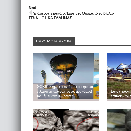
Next
Υπάρχουν τελικά οι Έλληνες Θεοί,από το βιβλίο
ΓΕΝΝΗΘΗΚΑ ΕΛΛΗΝΑΣ
ΠΑΡΟΜΟΙΑ ΑΡΘΡΑ
ΣΟΚ!!! Σήματα από κατοικήσιμο
πλανήτη έλαβαν οι αστρονόμοι!
Επιστημονι
και έμειναν μ@λακες!
επικοινωνία