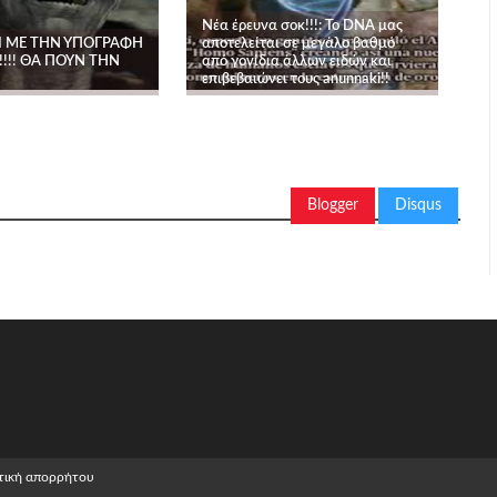
Νέα έρευνα σοκ!!!: Το DNA μας
Ι ΜΕ ΤΗΝ ΥΠΟΓΡΑΦΉ
αποτελείται σε μεγάλο βαθμό
!!!! ΘΑ ΠΟΥΝ ΤΗΝ
από γονίδια άλλων ειδών και
επιβεβαιώνει τους anunnaki!!
Blogger
Disqus
τική απορρήτου