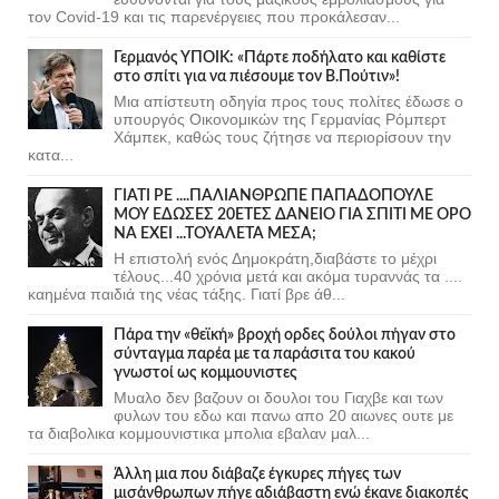
τον Covid-19 και τις παρενέργειες που προκάλεσαν...
Γερμανός ΥΠΟΙΚ: «Πάρτε ποδήλατο και καθίστε
στο σπίτι για να πιέσουμε τον Β.Πούτιν»!
Μια απίστευτη οδηγία προς τους πολίτες έδωσε ο
υπουργός Οικονομικών της Γερμανίας Ρόμπερτ
Χάμπεκ, καθώς τους ζήτησε να περιορίσουν την
κατα...
ΓΙΑΤΙ ΡΕ ....ΠΑΛΙΑΝΘΡΩΠΕ ΠΑΠΑΔΟΠΟΥΛΕ
ΜΟΥ ΕΔΩΣΕΣ 20ΕΤΕΣ ΔΑΝΕΙΟ ΓΙΑ ΣΠΙΤΙ ΜΕ ΟΡΟ
ΝΑ ΕΧΕΙ ...ΤΟΥΑΛΕΤΑ ΜΕΣΑ;
Η επιστολή ενός Δημοκράτη,διαβάστε το μέχρι
τέλους...40 χρόνια μετά και ακόμα τυραννάς τα ....
καημένα παιδιά της νέας τάξης. Γιατί βρε άθ...
Πάρα την «θεϊκή» βροχή ορδες δούλοι πήγαν στο
σύνταγμα παρέα με τα παράσιτα του κακού
γνωστοί ως κομμουνιστες
Μυαλο δεν βαζουν οι δουλοι του Γιαχβε και των
φυλων του εδω και πανω απο 20 αιωνες ουτε με
τα διαβολικα κομμουνιστικα μπολια εβαλαν μαλ...
Άλλη μια που διάβαζε έγκυρες πήγες των
μισάνθρωπων πήγε αδιάβαστη ενώ έκανε διακοπές