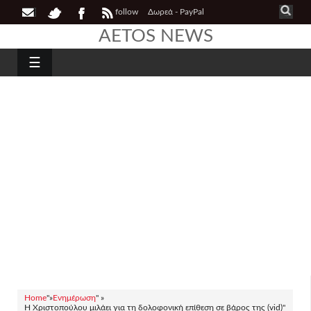
follow
Δωρεά - PayPal
AETOS NEWS
☰
Home
"»
Ενημέρωση
" »
H Χριστοπούλου μιλάει για τη δολοφονική επίθεση σε βάρος της (vid)"