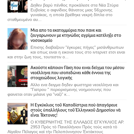
Δηθεν βαρύ πένθος προκάλεσε στα Νέα Στύρα
Ευβοίας ο αιφνίδιος θάνατος μιας 56χρονης
γυναίκας, η οποία βρέθηκε νεκρή δίπλα στο
σταθμευμένο αυ...
Μια απο τα εκατομμύρια που πανε και
ζευγαρωνουν με κτηνώδες αγρίμια κατέληξε στο
νοσοκομείο
Επισης διαβαζουν "έγκυρες πήγες" μισάνθρωπων
και οπως ειναι η εικονα τους στο ιντερνετ ετσι ειναι
και στην ζωη τους, τουτεστιν ο...
Ακούστε κάποιον Γάκη που ειναι δείγμα του μέσου
νεοέλληνα που ισοπεδώνει κάθε έννοια της
στοιχειώδους λογικής
Αλλο ενα δειγμα δηδεν φωστηρα νεοελληνα και
"Γιατρου " περιορισμενης νοημοσυνης που
φαινεται οταν μιλανε για "ναζι" κ...
Ἡ Ἐγκύκλιος τοῦ Καποδίστρια ποὺ ἀπαγόρευε
στοὺς ὑπαλλήλους τοῦ Ἑλληνικοῦ Δημοσίου νὰ
εἶναι Τέκτονες!
Ο ΚΥΒΕΡΝΗΤΗΣ ΤΗΣ ΕΛΛΑΔΟΣ ΕΓΚΥΚΛΙΟΣ ΑΡ.
2953 Πρὸς τὸ Πανελλήνιον Πρὸς τοὺς κατὰ τὸ
Αἰγαῖον Πέλαγος καὶ τὴν Πελοπόννησον Ἐκτάκτους