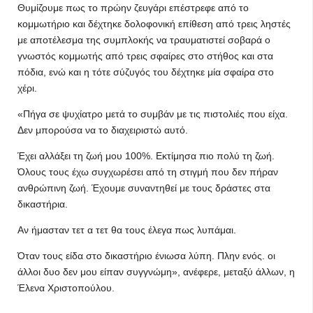
Θυμίζουμε πως το πρώην ζευγάρι επέστρεφε από το
κομμωτήριο και δέχτηκε δολοφονική επίθεση από τρεις ληστές
με αποτέλεσμα της συμπλοκής να τραυματιστεί σοβαρά ο
γνωστός κομμωτής από τρεις σφαίρες στο στήθος και στα
πόδια, ενώ και η τότε σύζυγός του δέχτηκε μία σφαίρα στο
χέρι.
«Πήγα σε ψυχίατρο μετά το συμβάν με τις πιστολιές που είχα.
Δεν μπορούσα να το διαχειριστώ αυτό.
Έχει αλλάξει τη ζωή μου 100%. Εκτίμησα πιο πολύ τη ζωή.
Όλους τους έχω συγχωρέσει από τη στιγμή που δεν πήραν
ανθρώπινη ζωή. Έχουμε συναντηθεί με τους δράστες στα
δικαστήρια.
Αν ήμασταν τετ α τετ θα τους έλεγα πως λυπάμαι.
Όταν τους είδα στο δικαστήριο ένιωσα λύπη. Πλην ενός. οι
άλλοι δυο δεν μου είπαν συγγνώμη», ανέφερε, μεταξύ άλλων, η
Έλενα Χριστοπούλου.