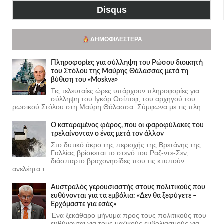
Disqus
ΔΗΜΟΦΙΛΈΣΤΕΡΑ
Πληροφορίες για σύλληψη του Ρώσου διοικητή
του Στόλου της Mαύρης Θάλασσας μετά τη
βύθιση του «Moskva»
Τις τελευταίες ώρες υπάρχουν πληροφορίες για
σύλληψη του Ιγκόρ Οσίποφ, του αρχηγού του
ρωσικού Στόλου στη Μαύρη Θάλασσα. Σύμφωνα με τις πλη...
Ο καταραμένος φάρος, που οι φαροφύλακες του
τρελαίνονταν ο ένας μετά τον άλλον
Στο δυτικό άκρο της περιοχής της Βρετάνης της
Γαλλίας βρίσκεται το στενό του Ραζ-ντε-Σεν,
διάσπαρτο βραχονησίδες που τις κτυπούν
ανελέητα τ...
Αυστραλός γερουσιαστής στους πολιτικούς που
ευθύνονται για τα εμβόλια: «Δεν θα ξεφύγετε –
Ερχόμαστε για εσάς»
Ένα ξεκάθαρο μήνυμα προς τους πολιτικούς που
ευθύνονται για τους μαζικούς εμβολιασμούς για