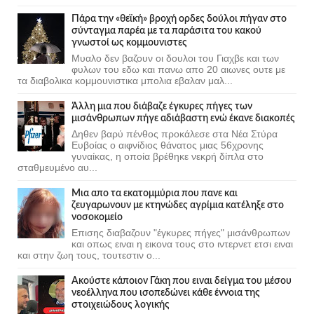
Πάρα την «θεϊκή» βροχή ορδες δούλοι πήγαν στο
σύνταγμα παρέα με τα παράσιτα του κακού
γνωστοί ως κομμουνιστες
Μυαλο δεν βαζουν οι δουλοι του Γιαχβε και των
φυλων του εδω και πανω απο 20 αιωνες ουτε με
τα διαβολικα κομμουνιστικα μπολια εβαλαν μαλ...
Άλλη μια που διάβαζε έγκυρες πήγες των
μισάνθρωπων πήγε αδιάβαστη ενώ έκανε διακοπές
Δηθεν βαρύ πένθος προκάλεσε στα Νέα Στύρα
Ευβοίας ο αιφνίδιος θάνατος μιας 56χρονης
γυναίκας, η οποία βρέθηκε νεκρή δίπλα στο
σταθμευμένο αυ...
Μια απο τα εκατομμύρια που πανε και
ζευγαρωνουν με κτηνώδες αγρίμια κατέληξε στο
νοσοκομείο
Επισης διαβαζουν "έγκυρες πήγες" μισάνθρωπων
και οπως ειναι η εικονα τους στο ιντερνετ ετσι ειναι
και στην ζωη τους, τουτεστιν ο...
Ακούστε κάποιον Γάκη που ειναι δείγμα του μέσου
νεοέλληνα που ισοπεδώνει κάθε έννοια της
στοιχειώδους λογικής