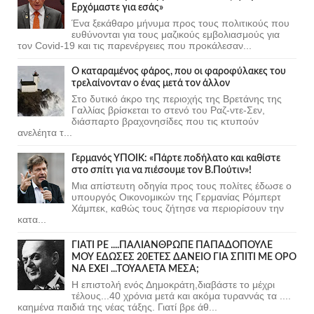
Ερχόμαστε για εσάς»
Ένα ξεκάθαρο μήνυμα προς τους πολιτικούς που
ευθύνονται για τους μαζικούς εμβολιασμούς για
τον Covid-19 και τις παρενέργειες που προκάλεσαν...
Ο καταραμένος φάρος, που οι φαροφύλακες του
τρελαίνονταν ο ένας μετά τον άλλον
Στο δυτικό άκρο της περιοχής της Βρετάνης της
Γαλλίας βρίσκεται το στενό του Ραζ-ντε-Σεν,
διάσπαρτο βραχονησίδες που τις κτυπούν
ανελέητα τ...
Γερμανός ΥΠΟΙΚ: «Πάρτε ποδήλατο και καθίστε
στο σπίτι για να πιέσουμε τον Β.Πούτιν»!
Μια απίστευτη οδηγία προς τους πολίτες έδωσε ο
υπουργός Οικονομικών της Γερμανίας Ρόμπερτ
Χάμπεκ, καθώς τους ζήτησε να περιορίσουν την
κατα...
ΓΙΑΤΙ ΡΕ ....ΠΑΛΙΑΝΘΡΩΠΕ ΠΑΠΑΔΟΠΟΥΛΕ
ΜΟΥ ΕΔΩΣΕΣ 20ΕΤΕΣ ΔΑΝΕΙΟ ΓΙΑ ΣΠΙΤΙ ΜΕ ΟΡΟ
ΝΑ ΕΧΕΙ ...ΤΟΥΑΛΕΤΑ ΜΕΣΑ;
Η επιστολή ενός Δημοκράτη,διαβάστε το μέχρι
τέλους...40 χρόνια μετά και ακόμα τυραννάς τα ....
καημένα παιδιά της νέας τάξης. Γιατί βρε άθ...