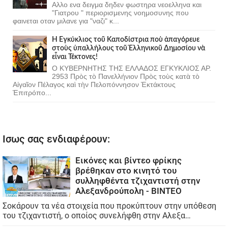
Αλλο ενα δειγμα δηδεν φωστηρα νεοελληνα και
"Γιατρου " περιορισμενης νοημοσυνης που
φαινεται οταν μιλανε για "ναζι" κ...
Ἡ Ἐγκύκλιος τοῦ Καποδίστρια ποὺ ἀπαγόρευε
στοὺς ὑπαλλήλους τοῦ Ἑλληνικοῦ Δημοσίου νὰ
εἶναι Τέκτονες!
Ο ΚΥΒΕΡΝΗΤΗΣ ΤΗΣ ΕΛΛΑΔΟΣ ΕΓΚΥΚΛΙΟΣ ΑΡ.
2953 Πρὸς τὸ Πανελλήνιον Πρὸς τοὺς κατὰ τὸ
Αἰγαῖον Πέλαγος καὶ τὴν Πελοπόννησον Ἐκτάκτους
Ἐπιτρόπο...