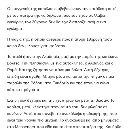
Οι συγγενείς της κοπέλας επιβεβαιώνουν την κατάθεση αυτή,
με τον πατέρα της να δηλώνει πως εάν είχαν συλλάβει
εγκαίρως τον 20χρονο δεν θα είχε διαπράξει ακόμα ένα
έγκλημα.
Η γιαγιά της, η οποία ανέφερε πως η άτυχη 19χρονη τόσο
καιρό δεν μιλούσε γιατί φοβόταν.
Το παιδί ήταν στην Ακαδημία, μαζί με την παρέα της και έκανε
βόλτες. Την πλησίασαν με ένα αυτοκίνητο, ο Αλβανός και ο
Ρομά. Και της ζήτησαν να πάνε μια βόλτα. Αυτή δέχτηκε,
επειδή είναι αγαθή. Μπήκε μέσα και αυτοί την πήγαν σε μια
παραλία της Ρόδου, στο Ενυδρείο και της είπαν να κάνει
κάποια πράγματα.
Εκείνη δεν δέχτηκε και την χτύπησαν και μετά τη βίασαν. Το
κορίτσι, μετά, κλείστηκε στον εαυτό του, δεν μιλούσε σε
κανέναν. Αυτό που συνέβη το ανακάλυψε η αδερφή της, που
είναι τρία χρόνια πιο μεγάλη. Το ανακάλυψε και από μηνύματα
στο Messenger που είδε και το είπε στον πατέρα της. Και ήρθε