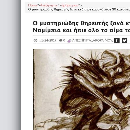
Home
"»
Ανεξήγητα.
" »
άρθρα μου
" »
Ο μυστηριώδης θηρευτής ξανά κτύπησε και σκότωσε 30 κατσίκες σ
Ο μυστηριώδης θηρευτής ξανά κ
Ναμίμπια και ήπιε όλο το αίμα τ
..
1/24/2019
_
0
ΑΝΕΞΉΓΗΤΑ.,ΆΡΘΡΑ ΜΟΥ,