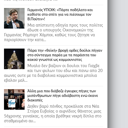
Γερμανός ΥΠΟΙΚ: «Πάρτε ποδήλατο και
καθίστε στο σπίτι για να πιέσουμε τον
Β.Πούτιν»!
Μια απίστευτη οδηγία προς τους πολίτες
έδωσε ο υπουργός Οικονομικών της
Γερμανίας Ρόμπερτ Χάμπεκ, καθώς τους ζήτησε να
περιορίσουν την κατα...
Πάρα την «θεϊκή» βροχή ορδες δούλοι πήγαν
στο σύνταγμα παρέα με τα παράσιτα του
κακού γνωστοί ως κομμουνιστες
Μυαλο δεν βαζουν οι δουλοι του Γιαχβε
και των φυλων του εδω και πανω απο 20
αιωνες ουτε με τα διαβολικα κομμουνιστικα μπολια
εβαλαν μαλ...
Άλλη μια που διάβαζε έγκυρες πήγες των
μισάνθρωπων πήγε αδιάβαστη ενώ έκανε
διακοπές
Δηθεν βαρύ πένθος προκάλεσε στα Νέα
Στύρα Ευβοίας ο αιφνίδιος θάνατος μιας
56χρονης γυναίκας, η οποία βρέθηκε νεκρή δίπλα στο
σταθμευμένο αυ...