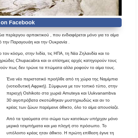
α περίεργου αρπακτικού , που ενδιαφέρεται μόνο για το αίμα
ό την Παραγουάη και την Ουκρανία .
τον κόσμο, στην Ινδία, τις ΗΠΑ, τη Νέα Ζηλανδία και το
ηριώδες Chupacabra και οι επίσημες αρχές κατηγορούν τους
γούν πως δεν τρώνε τα πτώματα αλλα ροφούν το αίμα τους.
Ένα νέο περιστατικό προήλθε από τη χώρα της Ναμίμπια
(νοτιοδυτική Αφρική). Σύμφωνα με τον τοπικό τύπο, στην
περιοχή Oshikoto στα χωριά Amuteya και Uukvanambva
30 αιγοπρόβατα σκοτώθηκαν μυστηριωδώς και αν το
κρέας των ζώων παρέμεινε άθικτο, όλο το αίμα απουσίαζε.
Από τα τραύματα στο σώμα των κατσίκων υπήρχαν μόνο
μερικά τσιμπήματα και μια πληγή στο πρόσωπο. Το
υπόλοιπο κρέας ηταν άθικτο. Η πρώτη επίθεση έγινε τη