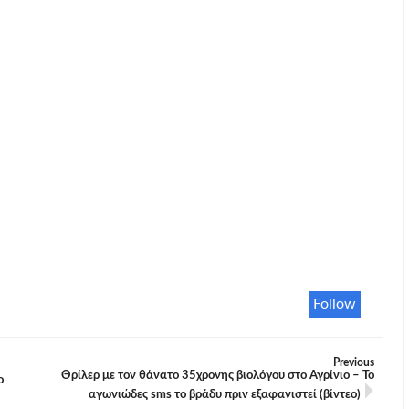
Follow
Previous
Θρίλερ με τον θάνατο 35χρονης βιολόγου στο Αγρίνιο – Το
ο
αγωνιώδες sms το βράδυ πριν εξαφανιστεί (βίντεο)