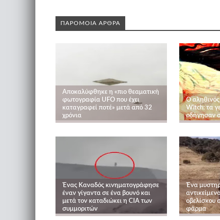
ΠΑΡΟΜΟΙΑ ΑΡΘΡΑ
Αποκαλύφθηκε η «πιο θεαματική
φωτογραφία UFO που έχει
Ο αληθινός 
καταγραφεί ποτέ» μετά από 32
Witch: τα γ
χρόνια
οδήγησαν σ
Ένας Καναδός κινηματογράφησε
Ένα μυστηρ
έναν γίγαντα σε ένα βουνό και
αντικείμεν
μετά τον καταδιώκει η CIA των
οβελίσκου 
συμμοριτών
φάρμα