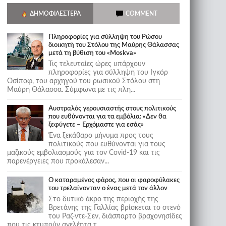
ΔΗΜΟΦΙΛΈΣΤΕΡΑ
COMMENT
Πληροφορίες για σύλληψη του Ρώσου
διοικητή του Στόλου της Mαύρης Θάλασσας
μετά τη βύθιση του «Moskva»
Τις τελευταίες ώρες υπάρχουν
πληροφορίες για σύλληψη του Ιγκόρ
Οσίποφ, του αρχηγού του ρωσικού Στόλου στη
Μαύρη Θάλασσα. Σύμφωνα με τις πλη...
Αυστραλός γερουσιαστής στους πολιτικούς
που ευθύνονται για τα εμβόλια: «Δεν θα
ξεφύγετε – Ερχόμαστε για εσάς»
Ένα ξεκάθαρο μήνυμα προς τους
πολιτικούς που ευθύνονται για τους
μαζικούς εμβολιασμούς για τον Covid-19 και τις
παρενέργειες που προκάλεσαν...
Ο καταραμένος φάρος, που οι φαροφύλακες
του τρελαίνονταν ο ένας μετά τον άλλον
Στο δυτικό άκρο της περιοχής της
Βρετάνης της Γαλλίας βρίσκεται το στενό
του Ραζ-ντε-Σεν, διάσπαρτο βραχονησίδες
που τις κτυπούν ανελέητα τ...