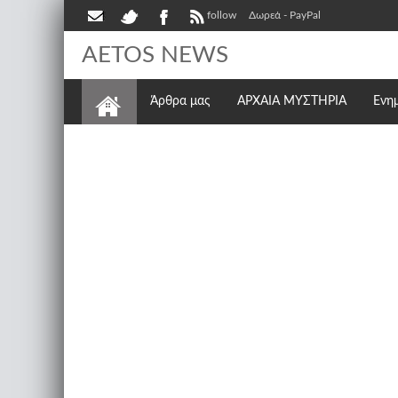
follow
Δωρεά - PayPal
AETOS NEWS
Άρθρα μας
ΑΡΧΑΙΑ ΜΥΣΤΗΡΙΑ
Ενη