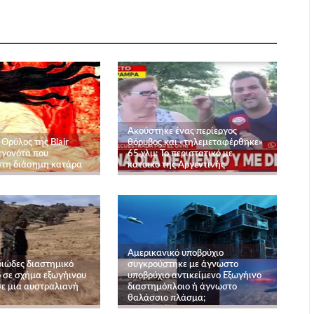
Ακούστηκε ένας περίεργος
Θρύλος της Blair
θόρυβος και «τηλεμεταφέρθηκε»
εγονότα που
65 χλμ: Το περιστατικό με
τη διάσημη κατάρα
κάτοικο της Αργεντινής
Αμερικανικό υποβρύχιο
ιώδες διαστημικό
συγκρούστηκε με άγνωστο
ο σε σχήμα εξωγήινου
υποβρύχιο αντικείμενο Εξωγήινο
σε μια αυστραλιανή
διαστημόπλοιο ή άγνωστο
θαλάσσιο πλάσμα;