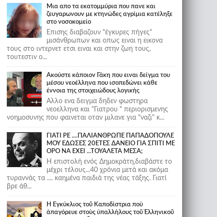
Μια απο τα εκατομμύρια που πανε και
ζευγαρωνουν με κτηνώδες αγρίμια κατέληξε
στο νοσοκομείο
Επισης διαβαζουν "έγκυρες πήγες"
μισάνθρωπων και οπως ειναι η εικονα
τους στο ιντερνετ ετσι ειναι και στην ζωη τους,
τουτεστιν ο...
Ακούστε κάποιον Γάκη που ειναι δείγμα του
μέσου νεοέλληνα που ισοπεδώνει κάθε
έννοια της στοιχειώδους λογικής
Αλλο ενα δειγμα δηδεν φωστηρα
νεοελληνα και "Γιατρου " περιορισμενης
νοημοσυνης που φαινεται οταν μιλανε για "ναζι" κ...
ΓΙΑΤΙ ΡΕ ....ΠΑΛΙΑΝΘΡΩΠΕ ΠΑΠΑΔΟΠΟΥΛΕ
ΜΟΥ ΕΔΩΣΕΣ 20ΕΤΕΣ ΔΑΝΕΙΟ ΓΙΑ ΣΠΙΤΙ ΜΕ
ΟΡΟ ΝΑ ΕΧΕΙ ...ΤΟΥΑΛΕΤΑ ΜΕΣΑ;
Η επιστολή ενός Δημοκράτη,διαβάστε το
μέχρι τέλους...40 χρόνια μετά και ακόμα
τυραννάς τα .... καημένα παιδιά της νέας τάξης. Γιατί
βρε άθ...
Ἡ Ἐγκύκλιος τοῦ Καποδίστρια ποὺ
ἀπαγόρευε στοὺς ὑπαλλήλους τοῦ Ἑλληνικοῦ