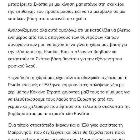
μεταφέρει τα Σκόπια με μια κίνηση ματ επάνω στη σκακιέρα
της επιθετικής του προετοιμασίας και να τα μεταβάλει σε μια
επιπλέον βάση στα σκοτεινά του σχέδια.
Αναλογιζόμενος όλα αυτά ομολόγω ότι με καταθλίβει να βλέπω
ένα μέρος από τους απόγονους των συντρόφων και των
συναγωνιστών μου να δέχονται να γίνει η χώρα μας βάση για
την εξόντωση της Ρωσίας. Και επιπλέον να βοηθούν να
καταστούν τα Σκόπια βάση θανάτου για την εξόντωση του
ρωσικού λαού.
Ξεχνούν ότι η χώρα μας είχε πάντοτε αδελφικές σχέσεις με τη
Ρωσία και εμείς οι Έλληνες κομμουνιστές παλέψαμε χέρι με
χέρι με τον Κόκκινο Στρατό χύνοντας μαζί τους το αίμα μας για
να ελευθερώσουμε τους λαούς της Ευρώπης από τον
γερμανικό χιτλερισμό που έφτασε στο τελευταίο σκαλοπάτι της
βαρβαρότητας με τα στρατόπεδα θανάτου.
Ένα τέτοιο στρατόπεδο έκαναν και οι Έλληνες φασίστες τη
Μακρόνησο, που δεν ξεχνάει και ούτε θα ξεχάσει ποτέ ποιοι
ήταν οι φίλοι και ποιοι οι εχθροί μας. Μπορεί σήμερα να μην