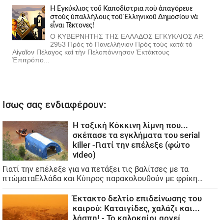
Ἡ Ἐγκύκλιος τοῦ Καποδίστρια ποὺ ἀπαγόρευε
στοὺς ὑπαλλήλους τοῦ Ἑλληνικοῦ Δημοσίου νὰ
εἶναι Τέκτονες!
Ο ΚΥΒΕΡΝΗΤΗΣ ΤΗΣ ΕΛΛΑΔΟΣ ΕΓΚΥΚΛΙΟΣ ΑΡ.
2953 Πρὸς τὸ Πανελλήνιον Πρὸς τοὺς κατὰ τὸ
Αἰγαῖον Πέλαγος καὶ τὴν Πελοπόννησον Ἐκτάκτους
Ἐπιτρόπο...