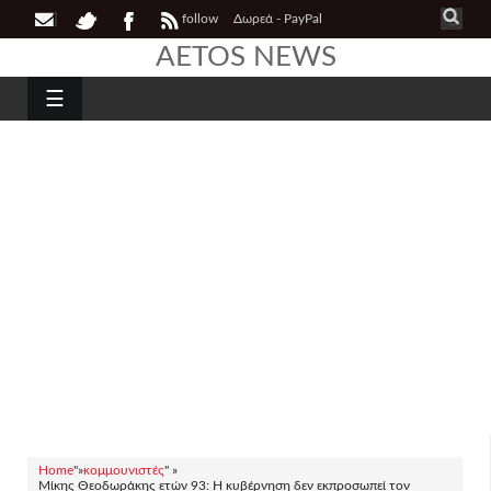
follow
Δωρεά - PayPal
AETOS NEWS
☰
Home
"»
κομμουνιστές
" »
Μίκης Θεοδωράκης ετών 93: Η κυβέρνηση δεν εκπροσωπεί τον