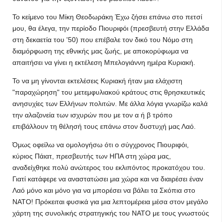
Το κείμενο του Μίκη Θεοδωράκη Έχω ζήσει επάνω στο πετσί
μου, θα έλεγα, την περίοδο Πιουριφόι (πρεσβευτή στην Ελλάδα
στη δεκαετία του '50) που επέβαλε τον δικό του Νόμο στη
διαμόρφωση της εθνικής μας ζωής, με αποκορύφωμα να
απαιτήσει να γίνει η εκτέλεση Μπελογιάννη ημέρα Κυριακή.
Το να μη γίνονται εκτελέσεις Κυριακή ήταν μια ελάχιστη
"παραχώρηση" του μετεμφυλιακού κράτους στις θρησκευτικές
ανησυχίες των Ελλήνων πολιτών. Με άλλα λόγια γνωρίζω καλά
την αλαζονεία των ισχυρών που με τον α ή β τρόπο
επιβάλλουν τη θέλησή τους επάνω στον δυστυχή μας Λαό.
Όμως οφείλω να ομολογήσω ότι ο σύγχρονος Πιουριφόι,
κύριος Πάιατ, πρεσβευτής των ΗΠΑ στη χώρα μας,
αναδείχθηκε πολύ ανώτερος του εκλιπόντος προκατόχου του.
Γιατί κατάφερε να αναστατώσει μια χώρα και να διαιρέσει έναν
Λαό μόνο και μόνο για να μπορέσει να βάλει τα Σκόπια στο
ΝΑΤΟ! Πρόκειται φυσικά για μια λεπτομέρεια μέσα στον μεγάλο
χάρτη της συνολικής στρατηγικής του ΝΑΤΟ με τους γνωστούς