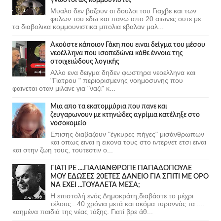
Μυαλο δεν βαζουν οι δουλοι του Γιαχβε και των
φυλων του εδω και πανω απο 20 αιωνες ουτε με
τα διαβολικα κομμουνιστικα μπολια εβαλαν μαλ...
Ακούστε κάποιον Γάκη που ειναι δείγμα του μέσου
νεοέλληνα που ισοπεδώνει κάθε έννοια της
στοιχειώδους λογικής
Αλλο ενα δειγμα δηδεν φωστηρα νεοελληνα και
"Γιατρου " περιορισμενης νοημοσυνης που
φαινεται οταν μιλανε για "ναζι" κ...
Μια απο τα εκατομμύρια που πανε και
ζευγαρωνουν με κτηνώδες αγρίμια κατέληξε στο
νοσοκομείο
Επισης διαβαζουν "έγκυρες πήγες" μισάνθρωπων
και οπως ειναι η εικονα τους στο ιντερνετ ετσι ειναι
και στην ζωη τους, τουτεστιν ο...
ΓΙΑΤΙ ΡΕ ....ΠΑΛΙΑΝΘΡΩΠΕ ΠΑΠΑΔΟΠΟΥΛΕ
ΜΟΥ ΕΔΩΣΕΣ 20ΕΤΕΣ ΔΑΝΕΙΟ ΓΙΑ ΣΠΙΤΙ ΜΕ ΟΡΟ
ΝΑ ΕΧΕΙ ...ΤΟΥΑΛΕΤΑ ΜΕΣΑ;
Η επιστολή ενός Δημοκράτη,διαβάστε το μέχρι
τέλους...40 χρόνια μετά και ακόμα τυραννάς τα ....
καημένα παιδιά της νέας τάξης. Γιατί βρε άθ...