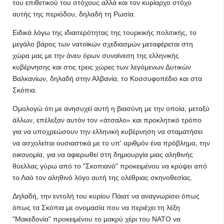
του επιθετικού του στόχους αλλά και τον κυρίαρχο στόχο
αυτής της περιόδου, δηλαδή τη Ρωσία.
Ειδικά λόγω της ιδιαιτερότητας της τουρκικής πολιτικής, το
μεγάλο βάρος των νατοϊκών σχεδιασμών μεταφέρεται στη
χώρα μας με την άνευ όρων συναίνεση της ελληνικής
κυβέρνησης και στις τρεις χώρες των λεγόμενων Δυτικών
Βαλκανίων, δηλαδή στην Αλβανία, το Κοσσυφοπέδιο και στα
Σκόπια.
Ομολογώ ότι με ανησυχεί αυτή η βιασύνη με την οποία, μεταξύ
άλλων, επέλεξαν αυτόν τον «άτσαλο» και προκλητικό τρόπο
για να υποχρεώσουν την ελληνική κυβέρνηση να σταματήσει
να ασχολείται ουσιαστικά με το υπ' αριθμόν ένα πρόβλημα, την
οικονομία, για να αφιερωθεί στη δημιουργία μιας αληθινής
θύελλας γύρω από το "Σκοπιανό" προκειμένου να κρύψει από
το Λαό τον αληθινό λόγο αυτή της ολέθριας σκηνοθεσίας.
Δηλαδή, την εντολή του κυρίου Πάιατ να αναγνωρίσει όπως
όπως τα Σκόπια με ονομασία που να περιέχει τη λέξη
"Μακεδονία" προκειμένου το μακρύ χέρι του ΝΑΤΟ να