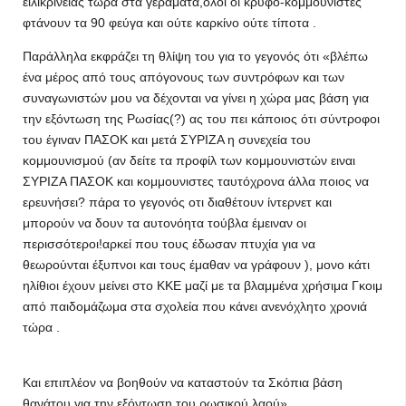
ειλικρίνειας τωρα στα γεράματα,όλοι οι κρυφό-κομμουνιστες
φτάνουν τα 90 φεύγα και ούτε καρκίνο ούτε τίποτα .
Παράλληλα εκφράζει τη θλίψη του για το γεγονός ότι «βλέπω
ένα μέρος από τους απόγονους των συντρόφων και των
συναγωνιστών μου να δέχονται να γίνει η χώρα μας βάση για
την εξόντωση της Ρωσίας(?) ας του πει κάποιος ότι σύντροφοι
του έγιναν ΠΑΣΟΚ και μετά ΣΥΡΙΖΑ η συνεχεία του
κομμουνισμού (αν δείτε τα προφίλ των κομμουνιστών ειναι
ΣΥΡΙΖΑ ΠΑΣΟΚ και κομμουνιστες ταυτόχρονα άλλα ποιος να
ερευνήσει? πάρα το γεγονός οτι διαθέτουν ίντερνετ και
μπορούν να δουν τα αυτονόητα τούβλα έμειναν οι
περισσότεροι!αρκεί που τους έδωσαν πτυχία για να
θεωρούνται έξυπνοι και τους έμαθαν να γράφουν ), μονο κάτι
ηλίθιοι έχουν μείνει στο ΚΚΕ μαζί με τα βλαμμένα χρήσιμα Γκοιμ
από παιδομάζωμα στα σχολεία που κάνει ανενόχλητο χρονιά
τώρα .
Και επιπλέον να βοηθούν να καταστούν τα Σκόπια βάση
θανάτου για την εξόντωση του ρωσικού λαού».