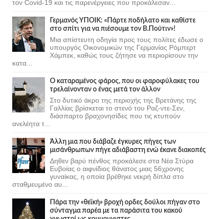
τον Covid-19 και τις παρενέργειες που προκάλεσαν...
Γερμανός ΥΠΟΙΚ: «Πάρτε ποδήλατο και καθίστε
στο σπίτι για να πιέσουμε τον Β.Πούτιν»!
Μια απίστευτη οδηγία προς τους πολίτες έδωσε ο
υπουργός Οικονομικών της Γερμανίας Ρόμπερτ
Χάμπεκ, καθώς τους ζήτησε να περιορίσουν την
κατα...
Ο καταραμένος φάρος, που οι φαροφύλακες του
τρελαίνονταν ο ένας μετά τον άλλον
Στο δυτικό άκρο της περιοχής της Βρετάνης της
Γαλλίας βρίσκεται το στενό του Ραζ-ντε-Σεν,
διάσπαρτο βραχονησίδες που τις κτυπούν
ανελέητα τ...
Άλλη μια που διάβαζε έγκυρες πήγες των
μισάνθρωπων πήγε αδιάβαστη ενώ έκανε διακοπές
Δηθεν βαρύ πένθος προκάλεσε στα Νέα Στύρα
Ευβοίας ο αιφνίδιος θάνατος μιας 56χρονης
γυναίκας, η οποία βρέθηκε νεκρή δίπλα στο
σταθμευμένο αυ...
Πάρα την «θεϊκή» βροχή ορδες δούλοι πήγαν στο
σύνταγμα παρέα με τα παράσιτα του κακού
γνωστοί ως κομμουνιστες