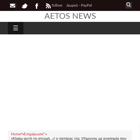
follow
Δωρεά - PayPal
AETOS NEWS
☰
Home
"»
Ενημέρωση
" »
«Κλαίω αυτή τη στιγμή…»! ο πατέρας της 19χρονης με αναπηρία που