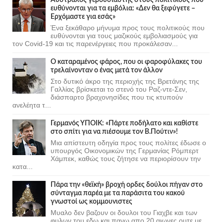
ευθύνονται για τα εμβόλια: «Δεν θα ξεφύγετε –
Ερχόμαστε για εσάς»
Ένα ξεκάθαρο μήνυμα προς τους πολιτικούς που
ευθύνονται για τους μαζικούς εμβολιασμούς για
τον Covid-19 και τις παρενέργειες που προκάλεσαν...
Ο καταραμένος φάρος, που οι φαροφύλακες του
τρελαίνονταν ο ένας μετά τον άλλον
Στο δυτικό άκρο της περιοχής της Βρετάνης της
Γαλλίας βρίσκεται το στενό του Ραζ-ντε-Σεν,
διάσπαρτο βραχονησίδες που τις κτυπούν
ανελέητα τ...
Γερμανός ΥΠΟΙΚ: «Πάρτε ποδήλατο και καθίστε
στο σπίτι για να πιέσουμε τον Β.Πούτιν»!
Μια απίστευτη οδηγία προς τους πολίτες έδωσε ο
υπουργός Οικονομικών της Γερμανίας Ρόμπερτ
Χάμπεκ, καθώς τους ζήτησε να περιορίσουν την
κατα...
Πάρα την «θεϊκή» βροχή ορδες δούλοι πήγαν στο
σύνταγμα παρέα με τα παράσιτα του κακού
γνωστοί ως κομμουνιστες
Μυαλο δεν βαζουν οι δουλοι του Γιαχβε και των
φυλων του εδω και πανω απο 20 αιωνες ουτε με