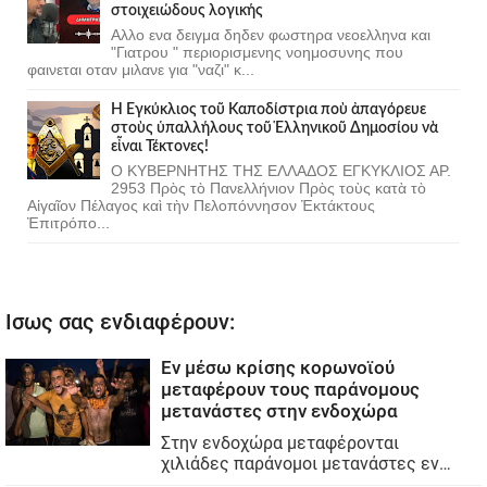
στοιχειώδους λογικής
Αλλο ενα δειγμα δηδεν φωστηρα νεοελληνα και
"Γιατρου " περιορισμενης νοημοσυνης που
φαινεται οταν μιλανε για "ναζι" κ...
Ἡ Ἐγκύκλιος τοῦ Καποδίστρια ποὺ ἀπαγόρευε
στοὺς ὑπαλλήλους τοῦ Ἑλληνικοῦ Δημοσίου νὰ
εἶναι Τέκτονες!
Ο ΚΥΒΕΡΝΗΤΗΣ ΤΗΣ ΕΛΛΑΔΟΣ ΕΓΚΥΚΛΙΟΣ ΑΡ.
2953 Πρὸς τὸ Πανελλήνιον Πρὸς τοὺς κατὰ τὸ
Αἰγαῖον Πέλαγος καὶ τὴν Πελοπόννησον Ἐκτάκτους
Ἐπιτρόπο...