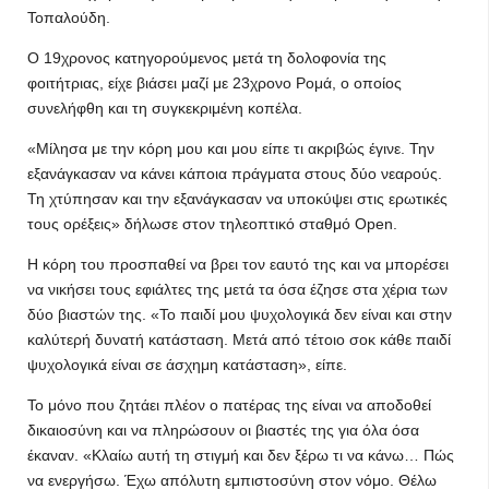
Τοπαλούδη.
Ο 19χρονος κατηγορούμενος μετά τη δολοφονία της
φοιτήτριας, είχε βιάσει μαζί με 23χρονο Ρομά, ο οποίος
συνελήφθη και τη συγκεκριμένη κοπέλα.
«Μίλησα με την κόρη μου και μου είπε τι ακριβώς έγινε. Την
εξανάγκασαν να κάνει κάποια πράγματα στους δύο νεαρούς.
Τη χτύπησαν και την εξανάγκασαν να υποκύψει στις ερωτικές
τους ορέξεις» δήλωσε στον τηλεοπτικό σταθμό Open.
Η κόρη του προσπαθεί να βρει τον εαυτό της και να μπορέσει
να νικήσει τους εφιάλτες της μετά τα όσα έζησε στα χέρια των
δύο βιαστών της. «Το παιδί μου ψυχολογικά δεν είναι και στην
καλύτερή δυνατή κατάσταση. Μετά από τέτοιο σοκ κάθε παιδί
ψυχολογικά είναι σε άσχημη κατάσταση», είπε.
Το μόνο που ζητάει πλέον ο πατέρας της είναι να αποδοθεί
δικαιοσύνη και να πληρώσουν οι βιαστές της για όλα όσα
έκαναν. «Κλαίω αυτή τη στιγμή και δεν ξέρω τι να κάνω… Πώς
να ενεργήσω. Έχω απόλυτη εμπιστοσύνη στον νόμο. Θέλω