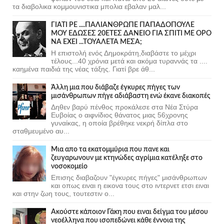
τα διαβολικα κομμουνιστικα μπολια εβαλαν μαλ...
ΓΙΑΤΙ ΡΕ ....ΠΑΛΙΑΝΘΡΩΠΕ ΠΑΠΑΔΟΠΟΥΛΕ
ΜΟΥ ΕΔΩΣΕΣ 20ΕΤΕΣ ΔΑΝΕΙΟ ΓΙΑ ΣΠΙΤΙ ΜΕ ΟΡΟ
ΝΑ ΕΧΕΙ ...ΤΟΥΑΛΕΤΑ ΜΕΣΑ;
Η επιστολή ενός Δημοκράτη,διαβάστε το μέχρι
τέλους...40 χρόνια μετά και ακόμα τυραννάς τα ....
καημένα παιδιά της νέας τάξης. Γιατί βρε άθ...
Άλλη μια που διάβαζε έγκυρες πήγες των
μισάνθρωπων πήγε αδιάβαστη ενώ έκανε διακοπές
Δηθεν βαρύ πένθος προκάλεσε στα Νέα Στύρα
Ευβοίας ο αιφνίδιος θάνατος μιας 56χρονης
γυναίκας, η οποία βρέθηκε νεκρή δίπλα στο
σταθμευμένο αυ...
Μια απο τα εκατομμύρια που πανε και
ζευγαρωνουν με κτηνώδες αγρίμια κατέληξε στο
νοσοκομείο
Επισης διαβαζουν "έγκυρες πήγες" μισάνθρωπων
και οπως ειναι η εικονα τους στο ιντερνετ ετσι ειναι
και στην ζωη τους, τουτεστιν ο...
Ακούστε κάποιον Γάκη που ειναι δείγμα του μέσου
νεοέλληνα που ισοπεδώνει κάθε έννοια της