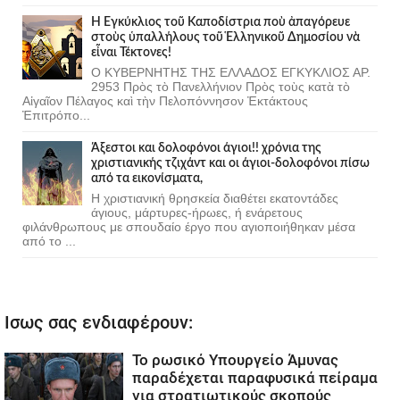
Ἡ Ἐγκύκλιος τοῦ Καποδίστρια ποὺ ἀπαγόρευε
στοὺς ὑπαλλήλους τοῦ Ἑλληνικοῦ Δημοσίου νὰ
εἶναι Τέκτονες!
Ο ΚΥΒΕΡΝΗΤΗΣ ΤΗΣ ΕΛΛΑΔΟΣ ΕΓΚΥΚΛΙΟΣ ΑΡ.
2953 Πρὸς τὸ Πανελλήνιον Πρὸς τοὺς κατὰ τὸ
Αἰγαῖον Πέλαγος καὶ τὴν Πελοπόννησον Ἐκτάκτους
Ἐπιτρόπο...
Άξεστοι και δολοφόνοι άγιοι!! χρόνια της
χριστιανικής τζιχάντ και οι άγιοι-δολοφόνοι πίσω
από τα εικονίσματα,
Η χριστιανική θρησκεία διαθέτει εκατοντάδες
άγιους, μάρτυρες-ήρωες, ή ενάρετους
φιλάνθρωπους με σπουδαίο έργο που αγιοποιήθηκαν μέσα
από το ...