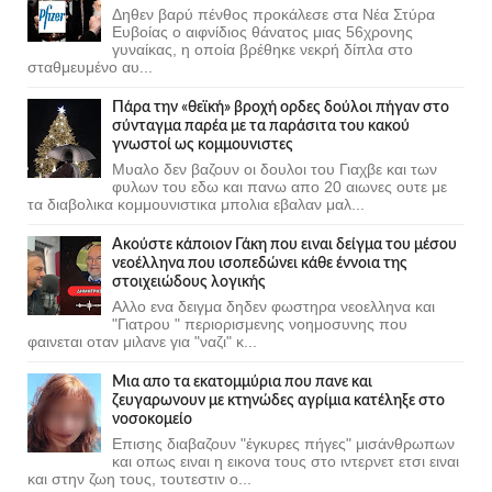
Δηθεν βαρύ πένθος προκάλεσε στα Νέα Στύρα
Ευβοίας ο αιφνίδιος θάνατος μιας 56χρονης
γυναίκας, η οποία βρέθηκε νεκρή δίπλα στο
σταθμευμένο αυ...
Πάρα την «θεϊκή» βροχή ορδες δούλοι πήγαν στο
σύνταγμα παρέα με τα παράσιτα του κακού
γνωστοί ως κομμουνιστες
Μυαλο δεν βαζουν οι δουλοι του Γιαχβε και των
φυλων του εδω και πανω απο 20 αιωνες ουτε με
τα διαβολικα κομμουνιστικα μπολια εβαλαν μαλ...
Ακούστε κάποιον Γάκη που ειναι δείγμα του μέσου
νεοέλληνα που ισοπεδώνει κάθε έννοια της
στοιχειώδους λογικής
Αλλο ενα δειγμα δηδεν φωστηρα νεοελληνα και
"Γιατρου " περιορισμενης νοημοσυνης που
φαινεται οταν μιλανε για "ναζι" κ...
Μια απο τα εκατομμύρια που πανε και
ζευγαρωνουν με κτηνώδες αγρίμια κατέληξε στο
νοσοκομείο
Επισης διαβαζουν "έγκυρες πήγες" μισάνθρωπων
και οπως ειναι η εικονα τους στο ιντερνετ ετσι ειναι
και στην ζωη τους, τουτεστιν ο...