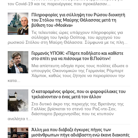
τον Covid-19 και τις παρενέργειες που προκάλεσαν...
Πληροφορίες για σύλληψη του Ρώσου διοικητή
του Στόλου της Mαύρης Θάλασσας μετά τη
βύθιση του «Moskva»
Τις τελευταίες ώρες υπάρχουν πληροφορίες για
σύλληψη του Ιγκόρ Οσίποφ, του αρχηγού του
ρωσικού Στόλου στη Μαύρη Θάλασσα. Σύμφωνα με τις πλη...
Γερμανός ΥΠΟΙΚ: «Πάρτε ποδήλατο και καθίστε
στο σπίτι για να πιέσουμε τον Β.Πούτιν»!
Μια απίστευτη οδηγία προς τους πολίτες έδωσε ο
υπουργός Οικονομικών της Γερμανίας Ρόμπερτ
Χάμπεκ, καθώς τους ζήτησε να περιορίσουν την
κατα...
Ο καταραμένος φάρος, που οι φαροφύλακες του
τρελαίνονταν ο ένας μετά τον άλλον
Στο δυτικό άκρο της περιοχής της Βρετάνης της
Γαλλίας βρίσκεται το στενό του Ραζ-ντε-Σεν,
διάσπαρτο βραχονησίδες που τις κτυπούν
ανελέητα τ...
Άλλη μια που διάβαζε έγκυρες πήγες των
μισάνθρωπων πήγε αδιάβαστη ενώ έκανε διακοπές