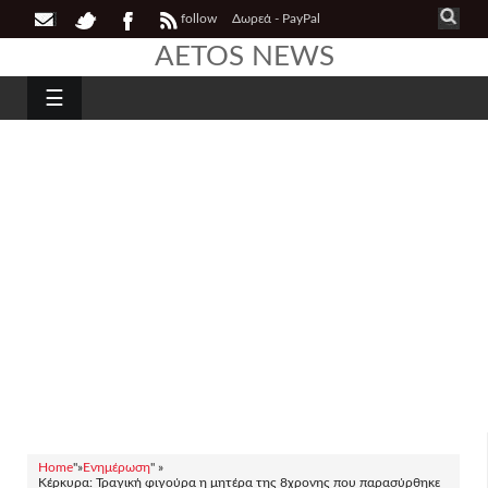
follow
Δωρεά - PayPal
AETOS NEWS
☰
Home
"»
Ενημέρωση
" »
Κέρκυρα: Τραγική φιγούρα η μητέρα της 8χρονης που παρασύρθηκε