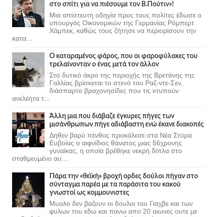
στο σπίτι για να πιέσουμε τον Β.Πούτιν»!
Μια απίστευτη οδηγία προς τους πολίτες έδωσε ο
υπουργός Οικονομικών της Γερμανίας Ρόμπερτ
Χάμπεκ, καθώς τους ζήτησε να περιορίσουν την
κατα...
Ο καταραμένος φάρος, που οι φαροφύλακες του
τρελαίνονταν ο ένας μετά τον άλλον
Στο δυτικό άκρο της περιοχής της Βρετάνης της
Γαλλίας βρίσκεται το στενό του Ραζ-ντε-Σεν,
διάσπαρτο βραχονησίδες που τις κτυπούν
ανελέητα τ...
Άλλη μια που διάβαζε έγκυρες πήγες των
μισάνθρωπων πήγε αδιάβαστη ενώ έκανε διακοπές
Δηθεν βαρύ πένθος προκάλεσε στα Νέα Στύρα
Ευβοίας ο αιφνίδιος θάνατος μιας 56χρονης
γυναίκας, η οποία βρέθηκε νεκρή δίπλα στο
σταθμευμένο αυ...
Πάρα την «θεϊκή» βροχή ορδες δούλοι πήγαν στο
σύνταγμα παρέα με τα παράσιτα του κακού
γνωστοί ως κομμουνιστες
Μυαλο δεν βαζουν οι δουλοι του Γιαχβε και των
φυλων του εδω και πανω απο 20 αιωνες ουτε με