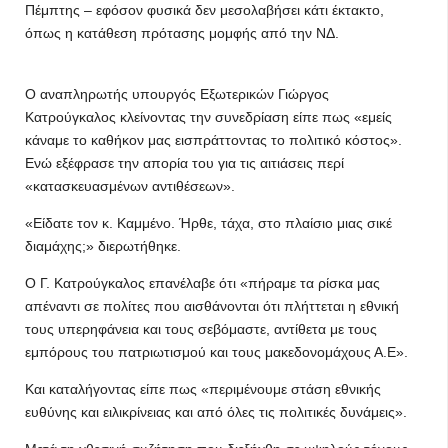
Πέμπτης – εφόσον φυσικά δεν μεσολαβήσει κάτι έκτακτο,
όπως η κατάθεση πρότασης μομφής από την ΝΔ.
Ο αναπληρωτής υπουργός Εξωτερικών Γιώργος
Κατρούγκαλος κλείνοντας την συνεδρίαση είπε πως «εμείς
κάναμε το καθήκον μας εισπράττοντας το πολιτικό κόστος».
Ενώ εξέφρασε την απορία του για τις αιτιάσεις περί
«κατασκευασμένων αντιθέσεων».
«Είδατε τον κ. Καμμένο. Ήρθε, τάχα, στο πλαίσιο μιας σικέ
διαμάχης;» διερωτήθηκε.
Ο Γ. Κατρούγκαλος επανέλαβε ότι «πήραμε τα ρίσκα μας
απέναντι σε πολίτες που αισθάνονται ότι πλήττεται η εθνική
τους υπερηφάνεια και τους σεβόμαστε, αντίθετα με τους
εμπόρους του πατριωτισμού και τους μακεδονομάχους Α.Ε».
Και καταλήγοντας είπε πως «περιμένουμε στάση εθνικής
ευθύνης και ειλικρίνειας και από όλες τις πολιτικές δυνάμεις».