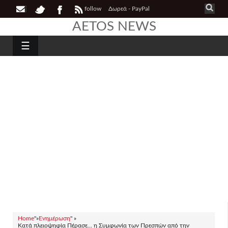
follow
Δωρεά - PayPal
AETOS NEWS
☰
Home
"»
Ενημέρωση
" »
Κατά πλειοψηφία Πέρασε... η Συμφωνία των Πρεσπών από την