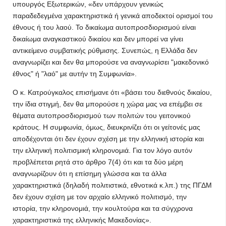
υπουργός Εξωτερικών, «δεν υπάρχουν γενικώς
παραδεδεγμένα χαρακτηριστικά ή γενικά αποδεκτοί ορισμοί του
έθνους ή του λαού. Το δικαίωμα αυτοπροσδιορισμού είναι
δικαίωμα αναγκαστικού δικαίου και δεν μπορεί να γίνει
αντικείμενο συμβατικής ρύθμισης. Συνεπώς, η Ελλάδα δεν
αναγνωρίζει και δεν θα μπορούσε να αναγνωρίσει "μακεδονικό
έθνος" ή "λαό" με αυτήν τη Συμφωνία».
Ο κ. Κατρούγκαλος επισήμανε ότι «βάσει του διεθνούς δικαίου,
την ίδια στιγμή, δεν θα μπορούσε η χώρα μας να επέμβει σε
θέματα αυτοπροσδιορισμού των πολιτών του γειτονικού
κράτους. Η συμφωνία, όμως, διευκρινίζει ότι οι γείτονές μας
αποδέχονται ότι δεν έχουν σχέση με την ελληνική ιστορία και
την ελληνική πολιτισμική κληρονομιά. Για τον λόγο αυτόν
προβλέπεται ρητά στο άρθρο 7(4) ότι και τα δύο μέρη
αναγνωρίζουν ότι η επίσημη γλώσσα και τα άλλα
χαρακτηριστικά (δηλαδή πολιτιστικά, εθνοτικά κ.λπ.) της ΠΓΔΜ
δεν έχουν σχέση με τον αρχαίο ελληνικό πολιτισμό, την
ιστορία, την κληρονομιά, την κουλτούρα και τα σύγχρονα
χαρακτηριστικά της ελληνικής Μακεδονίας».