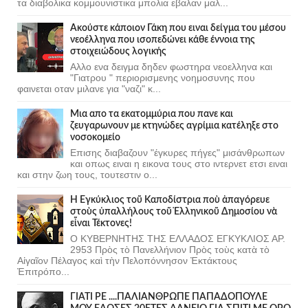
τα διαβολικα κομμουνιστικα μπολια εβαλαν μαλ...
Ακούστε κάποιον Γάκη που ειναι δείγμα του μέσου
νεοέλληνα που ισοπεδώνει κάθε έννοια της
στοιχειώδους λογικής
Αλλο ενα δειγμα δηδεν φωστηρα νεοελληνα και
"Γιατρου " περιορισμενης νοημοσυνης που
φαινεται οταν μιλανε για "ναζι" κ...
Μια απο τα εκατομμύρια που πανε και
ζευγαρωνουν με κτηνώδες αγρίμια κατέληξε στο
νοσοκομείο
Επισης διαβαζουν "έγκυρες πήγες" μισάνθρωπων
και οπως ειναι η εικονα τους στο ιντερνετ ετσι ειναι
και στην ζωη τους, τουτεστιν ο...
Ἡ Ἐγκύκλιος τοῦ Καποδίστρια ποὺ ἀπαγόρευε
στοὺς ὑπαλλήλους τοῦ Ἑλληνικοῦ Δημοσίου νὰ
εἶναι Τέκτονες!
Ο ΚΥΒΕΡΝΗΤΗΣ ΤΗΣ ΕΛΛΑΔΟΣ ΕΓΚΥΚΛΙΟΣ ΑΡ.
2953 Πρὸς τὸ Πανελλήνιον Πρὸς τοὺς κατὰ τὸ
Αἰγαῖον Πέλαγος καὶ τὴν Πελοπόννησον Ἐκτάκτους
Ἐπιτρόπο...
ΓΙΑΤΙ ΡΕ ....ΠΑΛΙΑΝΘΡΩΠΕ ΠΑΠΑΔΟΠΟΥΛΕ