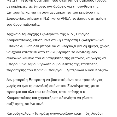
Μετά τη χθεσινή συζήτηση που διεξήχθη σε υψηλούς τόνους
με κυρίαρχες τις έντονες αντιδράσεις για τη σύνθεση της
Επιτροπής και για τη συνταγματικότητα του κειμένου της
Συμφωνίας, σήμερα η Ν.Δ. και οι ΑΝΕΛ. εστίασαν στη χρήση
του όρου nationality.
Αρχικά ο τομεάρχης Εξωτερικών της Ν.Δ., Γιώργος
Κουμουτσάκος, επισήμανε ότι «η Επιτροπή Εξωτερικών και
Εθνικής Άμυνας δεν μπορεί να συνεδριάζει για 2η ημέρα, χωρίς
να έχουν κατατεθεί από την κυβέρνηση το ενοποιημένο
συνολικό κείμενο του συντάγματος της γείτονος και χωρίς να
μπορούν να λάβουν γνώση οι βουλευτές της επιστολής
παραίτησης του πρώην υπουργού Εξωτερικών Νίκου Κοτζιά».
Δεν μπορεί η Επιτροπή να βασιστεί μόνο στις τροπολογίες
χωρίς να έχει τη συνολική εικόνα του Συντάγματος, με το
προοίμιο και όλα του τα άρθρα, είπε, επίσης ο κ.
Κουμουτσάκος και χαρακτήρισε αδιανόητο να γίνεται
συζήτηση, σε ένα κενό.
Κατρούγκαλος: «Τα κράτη αναγνωρίζουν κράτη, όχι λαούς»