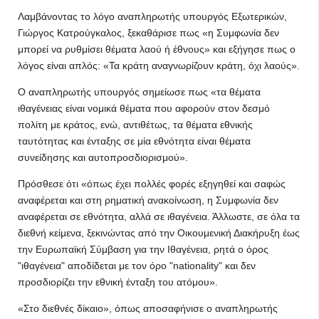
Λαμβάνοντας το λόγο αναπληρωτής υπουργός Εξωτερικών,
Γιώργος Κατρούγκαλος, ξεκαθάρισε πως «η Συμφωνία δεν
μπορεί να ρυθμίσει θέματα λαού ή έθνους» και εξήγησε πως ο
λόγος είναι απλός: «Τα κράτη αναγνωρίζουν κράτη, όχι λαούς».
Ο αναπληρωτής υπουργός σημείωσε πως «τα θέματα
ιθαγένειας είναι νομικά θέματα που αφορούν στον δεσμό
πολίτη με κράτος, ενώ, αντιθέτως, τα θέματα εθνικής
ταυτότητας και ένταξης σε μία εθνότητα είναι θέματα
συνείδησης και αυτοπροσδιορισμού».
Πρόσθεσε ότι «όπως έχει πολλές φορές εξηγηθεί και σαφώς
αναφέρεται και στη ρηματική ανακοίνωση, η Συμφωνία δεν
αναφέρεται σε εθνότητα, αλλά σε ιθαγένεια. Άλλωστε, σε όλα τα
διεθνή κείμενα, ξεκινώντας από την Οικουμενική Διακήρυξη έως
την Ευρωπαϊκή Σύμβαση για την Ιθαγένεια, ρητά ο όρος
"ιθαγένεια" αποδίδεται με τον όρο "nationality" και δεν
προσδιορίζει την εθνική ένταξη του ατόμου».
«Στο διεθνές δίκαιο», όπως αποσαφήνισε ο αναπληρωτής