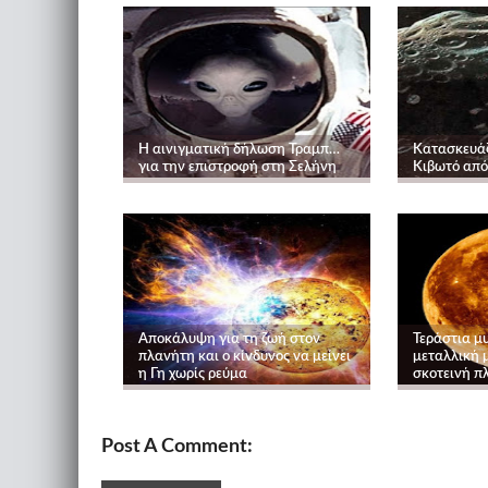
Η αινιγματική δήλωση Τραμπ…
Κατασκευάζ
για την επιστροφή στη Σελήνη
Κιβωτό από
Αποκάλυψη για τη ζωή στον
Τεράστια μ
πλανήτη και ο κίνδυνος να μείνει
μεταλλική 
η Γη χωρίς ρεύμα
σκοτεινή π
Post A Comment: