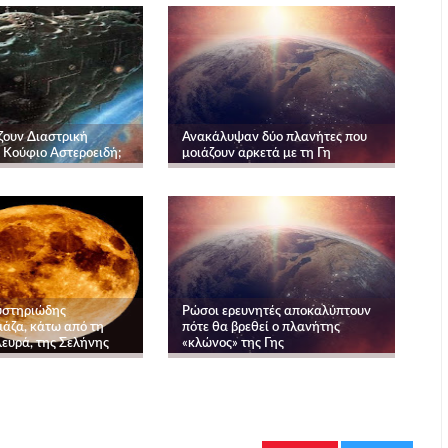
ουν Διαστρική
Ανακάλυψαν δύο πλανήτες που
 Κούφιο Αστεροειδή;
μοιάζουν αρκετά με τη Γη
υστηριώδης
Ρώσοι ερευνητές αποκαλύπτουν
μάζα, κάτω από τη
πότε θα βρεθεί ο πλανήτης
λευρά, της Σελήνης
«κλώνος» της Γης