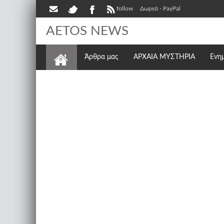
follow
Δωρεά - PayPal
AETOS NEWS
Άρθρα μας
ΑΡΧΑΙΑ ΜΥΣΤΗΡΙΑ
Ενη