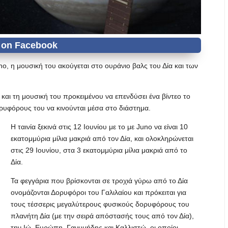
o, η μουσική του ακούγεται στο ουράνιο βαλς του Δία και των
αι τη μουσική του προκειμένου να επενδύσει ένα βίντεο το
ορυφόρους του να κινούνται μέσα στο διάστημα.
Η ταινία ξεκινά στις 12 Ιουνίου με το με Juno να είναι 10
εκατομμύρια μίλια μακριά από τον Δία, και ολοκληρώνεται
στις 29 Ιουνίου, στα 3 εκατομμύρια μίλια μακριά από το
Δία.
Τα φεγγάρια που βρίσκονται σε τροχιά γύρω από το Δία
ονομάζονται Δορυφόροι του Γαλιλαίου και πρόκειται για
τους τέσσερις μεγαλύτερους φυσικούς δορυφόρους του
πλανήτη Δία (με την σειρά απόστασής τους από τον Δία),
την Ιώ, Ευρώπη, Γανυμήδης και Καλλιστώ, οι οποίοι