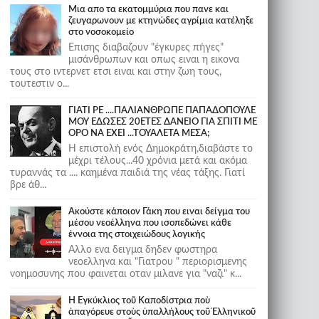
Μια απο τα εκατομμύρια που πανε και
ζευγαρωνουν με κτηνώδες αγρίμια κατέληξε
στο νοσοκομείο
Επισης διαβαζουν "έγκυρες πήγες"
μισάνθρωπων και οπως ειναι η εικονα
τους στο ιντερνετ ετσι ειναι και στην ζωη τους,
τουτεστιν ο...
ΓΙΑΤΙ ΡΕ ....ΠΑΛΙΑΝΘΡΩΠΕ ΠΑΠΑΔΟΠΟΥΛΕ
ΜΟΥ ΕΔΩΣΕΣ 20ΕΤΕΣ ΔΑΝΕΙΟ ΓΙΑ ΣΠΙΤΙ ΜΕ
ΟΡΟ ΝΑ ΕΧΕΙ ...ΤΟΥΑΛΕΤΑ ΜΕΣΑ;
Η επιστολή ενός Δημοκράτη,διαβάστε το
μέχρι τέλους...40 χρόνια μετά και ακόμα
τυραννάς τα .... καημένα παιδιά της νέας τάξης. Γιατί
βρε άθ...
Ακούστε κάποιον Γάκη που ειναι δείγμα του
μέσου νεοέλληνα που ισοπεδώνει κάθε
έννοια της στοιχειώδους λογικής
Αλλο ενα δειγμα δηδεν φωστηρα
νεοελληνα και "Γιατρου " περιορισμενης
νοημοσυνης που φαινεται οταν μιλανε για "ναζι" κ...
Ἡ Ἐγκύκλιος τοῦ Καποδίστρια ποὺ
ἀπαγόρευε στοὺς ὑπαλλήλους τοῦ Ἑλληνικοῦ