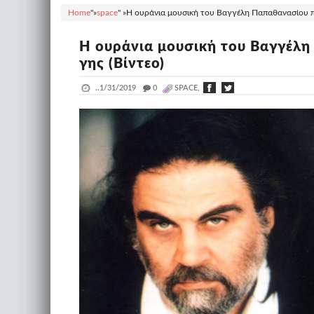
Home
"»
space
" »
Η ουράνια μουσική του Βαγγέλη Παπαθανασίου πέρ
Η ουράνια μουσική του Βαγγέλη
γης (Βίντεο)
..
1/31/2019
_
0
SPACE,