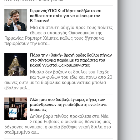
Γερμανός ΥΠΟΙΚ: «Πάρτε ποδήλατο και
καθίστε στο σπίτι για να πιέσουμε τον
Β.Πούτιν»!
Μια απίστευτη οδηγία προς τους πολίτες
έδωσε ο υπουργός Οικονομικών της
Γερμανίας Ρόμπερτ Χάμπεκ, καθώς τους ζήτησε να
περιορίσουν την κατα...
Πάρα την «θεϊκή» βροχή ορδες δούλοι πήγαν
στο σύνταγμα παρέα με τα παράσιτα του
κακού γνωστοί ως κομμουνιστες
Μυαλο δεν βαζουν οι δουλοι του Γιαχβε
και των φυλων του εδω και πανω απο 20
αιωνες ουτε με τα διαβολικα κομμουνιστικα μπολια
εβαλαν μαλ...
Άλλη μια που διάβαζε έγκυρες πήγες των
μισάνθρωπων πήγε αδιάβαστη ενώ έκανε
διακοπές
Δηθεν βαρύ πένθος προκάλεσε στα Νέα
Στύρα Ευβοίας ο αιφνίδιος θάνατος μιας
56χρονης γυναίκας, η οποία βρέθηκε νεκρή δίπλα στο
σταθμευμένο αυ...