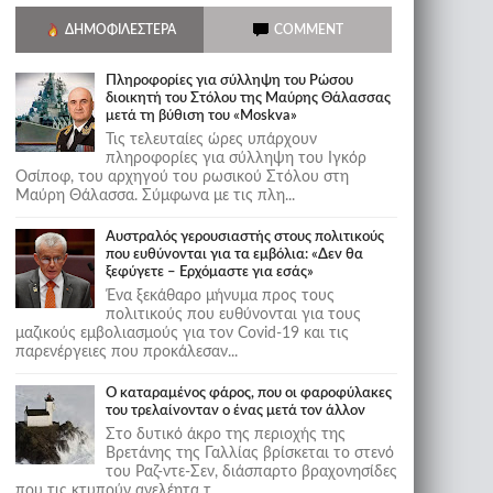
ΔΗΜΟΦΙΛΈΣΤΕΡΑ
COMMENT
Πληροφορίες για σύλληψη του Ρώσου
διοικητή του Στόλου της Mαύρης Θάλασσας
μετά τη βύθιση του «Moskva»
Τις τελευταίες ώρες υπάρχουν
πληροφορίες για σύλληψη του Ιγκόρ
Οσίποφ, του αρχηγού του ρωσικού Στόλου στη
Μαύρη Θάλασσα. Σύμφωνα με τις πλη...
Αυστραλός γερουσιαστής στους πολιτικούς
που ευθύνονται για τα εμβόλια: «Δεν θα
ξεφύγετε – Ερχόμαστε για εσάς»
Ένα ξεκάθαρο μήνυμα προς τους
πολιτικούς που ευθύνονται για τους
μαζικούς εμβολιασμούς για τον Covid-19 και τις
παρενέργειες που προκάλεσαν...
Ο καταραμένος φάρος, που οι φαροφύλακες
του τρελαίνονταν ο ένας μετά τον άλλον
Στο δυτικό άκρο της περιοχής της
Βρετάνης της Γαλλίας βρίσκεται το στενό
του Ραζ-ντε-Σεν, διάσπαρτο βραχονησίδες
που τις κτυπούν ανελέητα τ...