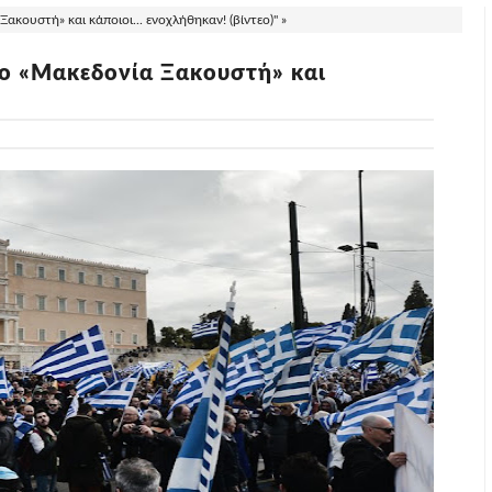
ακουστή» και κάποιοι... ενοχλήθηκαν! (βίντεο)" »
το «Μακεδονία Ξακουστή» και