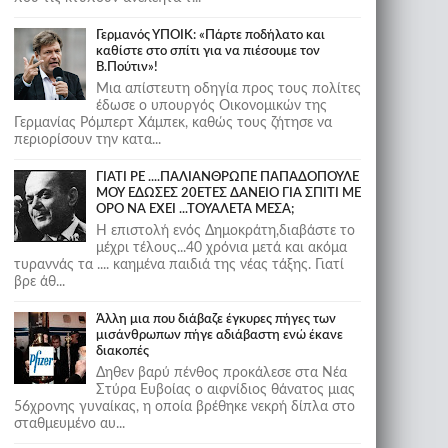
Γερμανός ΥΠΟΙΚ: «Πάρτε ποδήλατο και
καθίστε στο σπίτι για να πιέσουμε τον
Β.Πούτιν»!
Μια απίστευτη οδηγία προς τους πολίτες
έδωσε ο υπουργός Οικονομικών της
Γερμανίας Ρόμπερτ Χάμπεκ, καθώς τους ζήτησε να
περιορίσουν την κατα...
ΓΙΑΤΙ ΡΕ ....ΠΑΛΙΑΝΘΡΩΠΕ ΠΑΠΑΔΟΠΟΥΛΕ
ΜΟΥ ΕΔΩΣΕΣ 20ΕΤΕΣ ΔΑΝΕΙΟ ΓΙΑ ΣΠΙΤΙ ΜΕ
ΟΡΟ ΝΑ ΕΧΕΙ ...ΤΟΥΑΛΕΤΑ ΜΕΣΑ;
Η επιστολή ενός Δημοκράτη,διαβάστε το
μέχρι τέλους...40 χρόνια μετά και ακόμα
τυραννάς τα .... καημένα παιδιά της νέας τάξης. Γιατί
βρε άθ...
Άλλη μια που διάβαζε έγκυρες πήγες των
μισάνθρωπων πήγε αδιάβαστη ενώ έκανε
διακοπές
Δηθεν βαρύ πένθος προκάλεσε στα Νέα
Στύρα Ευβοίας ο αιφνίδιος θάνατος μιας
56χρονης γυναίκας, η οποία βρέθηκε νεκρή δίπλα στο
σταθμευμένο αυ...