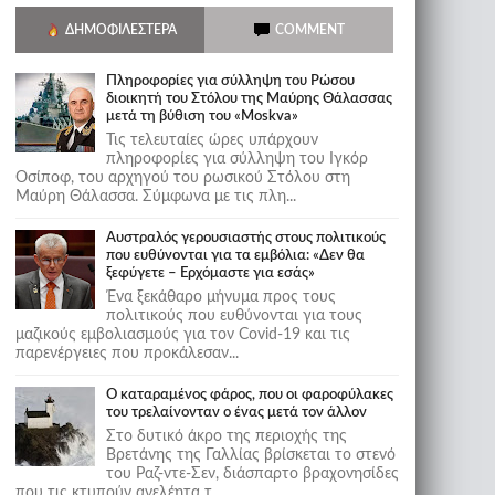
ΔΗΜΟΦΙΛΈΣΤΕΡΑ
COMMENT
Πληροφορίες για σύλληψη του Ρώσου
διοικητή του Στόλου της Mαύρης Θάλασσας
μετά τη βύθιση του «Moskva»
Τις τελευταίες ώρες υπάρχουν
πληροφορίες για σύλληψη του Ιγκόρ
Οσίποφ, του αρχηγού του ρωσικού Στόλου στη
Μαύρη Θάλασσα. Σύμφωνα με τις πλη...
Αυστραλός γερουσιαστής στους πολιτικούς
που ευθύνονται για τα εμβόλια: «Δεν θα
ξεφύγετε – Ερχόμαστε για εσάς»
Ένα ξεκάθαρο μήνυμα προς τους
πολιτικούς που ευθύνονται για τους
μαζικούς εμβολιασμούς για τον Covid-19 και τις
παρενέργειες που προκάλεσαν...
Ο καταραμένος φάρος, που οι φαροφύλακες
του τρελαίνονταν ο ένας μετά τον άλλον
Στο δυτικό άκρο της περιοχής της
Βρετάνης της Γαλλίας βρίσκεται το στενό
του Ραζ-ντε-Σεν, διάσπαρτο βραχονησίδες
που τις κτυπούν ανελέητα τ...