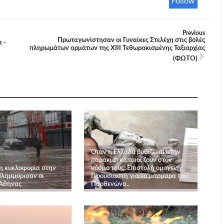
Follow
Previous
Πρωταγωνίστησαν οι Γυναίκες Στελέχη στις βολές
 -
πληρωμάτων αρμάτων της ΧΙΙΙ Τεθωρακισμένης Ταξιαρχίας
(ΦΩΤΟ)
Όταν η Ελλαδα βυθίζεται στην
παρακμή κάποιοι ζουν στον
η κυκλοφορία στην
κόσμο τους: Επιστολή ομογενή
Πλημμύρισαν οι
Γερουσιαστή για τα μάρμαρα του
 Αθήνας
Παρθενώνα..