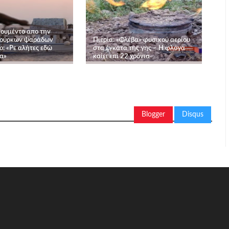
κουμέντο απο την
Τούρκων ψαράδων
Πιερία: «Φλέβα» φυσικού αερίου
ο: «Ρε αλήτες εδώ
στα έγκατα της γης – Η φλόγα
α»
καίει επί 22 χρόνια
Blogger
Disqus