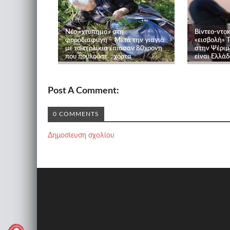
Νέο «χτύπημα» στη
Βίντεο-ντο
φοροδιαφυγή – Μετά την γιαγιά
«εισβολή» 
με τα τερλίκια έπιασαν 80χρονη
στην Ψέριμ
που πουλούσε… χόρτα
είναι Ελλάδ
Post A Comment:
0 COMMENTS
Δημοσίευση σχολίου