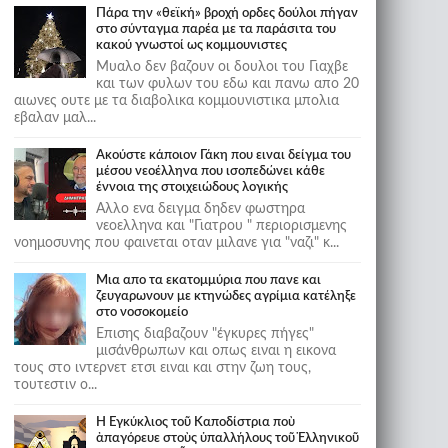
Πάρα την «θεϊκή» βροχή ορδες δούλοι πήγαν
στο σύνταγμα παρέα με τα παράσιτα του
κακού γνωστοί ως κομμουνιστες
Μυαλο δεν βαζουν οι δουλοι του Γιαχβε
και των φυλων του εδω και πανω απο 20
αιωνες ουτε με τα διαβολικα κομμουνιστικα μπολια
εβαλαν μαλ...
Ακούστε κάποιον Γάκη που ειναι δείγμα του
μέσου νεοέλληνα που ισοπεδώνει κάθε
έννοια της στοιχειώδους λογικής
Αλλο ενα δειγμα δηδεν φωστηρα
νεοελληνα και "Γιατρου " περιορισμενης
νοημοσυνης που φαινεται οταν μιλανε για "ναζι" κ...
Μια απο τα εκατομμύρια που πανε και
ζευγαρωνουν με κτηνώδες αγρίμια κατέληξε
στο νοσοκομείο
Επισης διαβαζουν "έγκυρες πήγες"
μισάνθρωπων και οπως ειναι η εικονα
τους στο ιντερνετ ετσι ειναι και στην ζωη τους,
τουτεστιν ο...
Ἡ Ἐγκύκλιος τοῦ Καποδίστρια ποὺ
ἀπαγόρευε στοὺς ὑπαλλήλους τοῦ Ἑλληνικοῦ