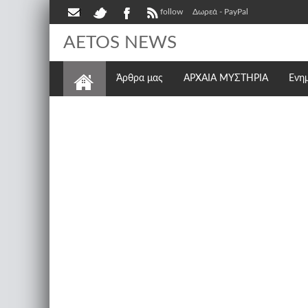
follow
Δωρεά - PayPal
AETOS NEWS
Άρθρα μας
ΑΡΧΑΙΑ ΜΥΣΤΗΡΙΑ
Ενη