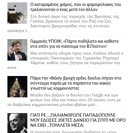
Ο καταραμένος φάρος, που οι φαροφύλακες του
τρελαίνονταν ο ένας μετά τον άλλον
Στο δυτικό άκρο της περιοχής της Βρετάνης της
Γαλλίας βρίσκεται το στενό του Ραζ-ντε-Σεν,
διάσπαρτο βραχονησίδες που τις κτυπούν
ανελέητα τ...
Γερμανός ΥΠΟΙΚ: «Πάρτε ποδήλατο και καθίστε
στο σπίτι για να πιέσουμε τον Β.Πούτιν»!
Μια απίστευτη οδηγία προς τους πολίτες έδωσε ο
υπουργός Οικονομικών της Γερμανίας Ρόμπερτ
Χάμπεκ, καθώς τους ζήτησε να περιορίσουν την
κατα...
Πάρα την «θεϊκή» βροχή ορδες δούλοι πήγαν στο
σύνταγμα παρέα με τα παράσιτα του κακού
γνωστοί ως κομμουνιστες
Μυαλο δεν βαζουν οι δουλοι του Γιαχβε και των
φυλων του εδω και πανω απο 20 αιωνες ουτε με
τα διαβολικα κομμουνιστικα μπολια εβαλαν μαλ...
ΓΙΑΤΙ ΡΕ ....ΠΑΛΙΑΝΘΡΩΠΕ ΠΑΠΑΔΟΠΟΥΛΕ
ΜΟΥ ΕΔΩΣΕΣ 20ΕΤΕΣ ΔΑΝΕΙΟ ΓΙΑ ΣΠΙΤΙ ΜΕ ΟΡΟ
ΝΑ ΕΧΕΙ ...ΤΟΥΑΛΕΤΑ ΜΕΣΑ;
Η επιστολή ενός Δημοκράτη,διαβάστε το μέχρι