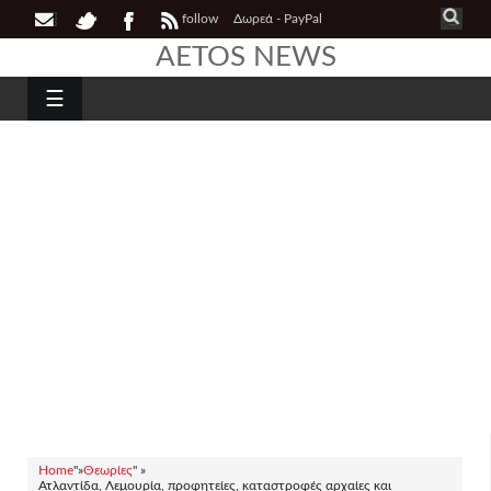
follow
Δωρεά - PayPal
AETOS NEWS
☰
Home
"»
Θεωρίες
" »
Ατλαντίδα, Λεμουρία, προφητείες, καταστροφές αρχαίες και