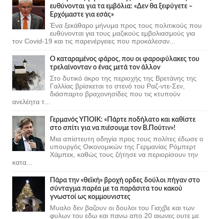
ευθύνονται για τα εμβόλια: «Δεν θα ξεφύγετε –
Ερχόμαστε για εσάς»
Ένα ξεκάθαρο μήνυμα προς τους πολιτικούς που
ευθύνονται για τους μαζικούς εμβολιασμούς για
τον Covid-19 και τις παρενέργειες που προκάλεσαν...
Ο καταραμένος φάρος, που οι φαροφύλακες του
τρελαίνονταν ο ένας μετά τον άλλον
Στο δυτικό άκρο της περιοχής της Βρετάνης της
Γαλλίας βρίσκεται το στενό του Ραζ-ντε-Σεν,
διάσπαρτο βραχονησίδες που τις κτυπούν
ανελέητα τ...
Γερμανός ΥΠΟΙΚ: «Πάρτε ποδήλατο και καθίστε
στο σπίτι για να πιέσουμε τον Β.Πούτιν»!
Μια απίστευτη οδηγία προς τους πολίτες έδωσε ο
υπουργός Οικονομικών της Γερμανίας Ρόμπερτ
Χάμπεκ, καθώς τους ζήτησε να περιορίσουν την
κατα...
Πάρα την «θεϊκή» βροχή ορδες δούλοι πήγαν στο
σύνταγμα παρέα με τα παράσιτα του κακού
γνωστοί ως κομμουνιστες
Μυαλο δεν βαζουν οι δουλοι του Γιαχβε και των
φυλων του εδω και πανω απο 20 αιωνες ουτε με