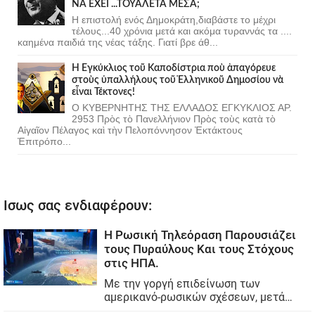
ΝΑ ΕΧΕΙ ...ΤΟΥΑΛΕΤΑ ΜΕΣΑ;
Η επιστολή ενός Δημοκράτη,διαβάστε το μέχρι
τέλους...40 χρόνια μετά και ακόμα τυραννάς τα ....
καημένα παιδιά της νέας τάξης. Γιατί βρε άθ...
Ἡ Ἐγκύκλιος τοῦ Καποδίστρια ποὺ ἀπαγόρευε
στοὺς ὑπαλλήλους τοῦ Ἑλληνικοῦ Δημοσίου νὰ
εἶναι Τέκτονες!
Ο ΚΥΒΕΡΝΗΤΗΣ ΤΗΣ ΕΛΛΑΔΟΣ ΕΓΚΥΚΛΙΟΣ ΑΡ.
2953 Πρὸς τὸ Πανελλήνιον Πρὸς τοὺς κατὰ τὸ
Αἰγαῖον Πέλαγος καὶ τὴν Πελοπόννησον Ἐκτάκτους
Ἐπιτρόπο...