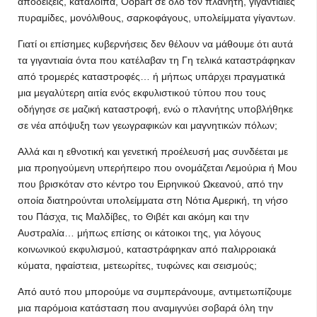
αποδείξεις, κατάλοιπα, Oopart σε όλο τον πλανήτη, γιγαντιαίες
πυραμίδες, μονόλιθους, σαρκοφάγους, υπολείμματα γίγαντων.
Γιατί οι επίσημες κυβερνήσεις δεν θέλουν να μάθουμε ότι αυτά
τα γιγαντιαία όντα που κατέλαβαν τη Γη τελικά καταστράφηκαν
από τρομερές καταστροφές… ή μήπως υπάρχει πραγματικά
μια μεγαλύτερη αιτία ενός εκφυλιστικού τύπου που τους
οδήγησε σε μαζική καταστροφή, ενώ ο πλανήτης υποβλήθηκε
σε νέα απόψυξη των γεωγραφικών και μαγνητικών πόλων;
Αλλά και η εθνοτική και γενετική προέλευσή μας συνδέεται με
μια προηγούμενη υπερήπειρο που ονομάζεται Λεμούρια ή Mου
που βρισκόταν στο κέντρο του Ειρηνικού Ωκεανού, από την
οποία διατηρούνται υπολείμματα στη Νότια Αμερική, τη νήσο
του Πάσχα, τις Μαλδίβες, το Θιβέτ και ακόμη και την
Αυστραλία… μήπως επίσης οι κάτοικοι της, για λόγους
κοινωνικού εκφυλισμού, καταστράφηκαν από παλιρροιακά
κύματα, ηφαίστεια, μετεωρίτες, τυφώνες και σεισμούς;
Από αυτό που μπορούμε να συμπεράνουμε, αντιμετωπίζουμε
μια παρόμοια κατάσταση που αναμιγνύει σοβαρά όλη την