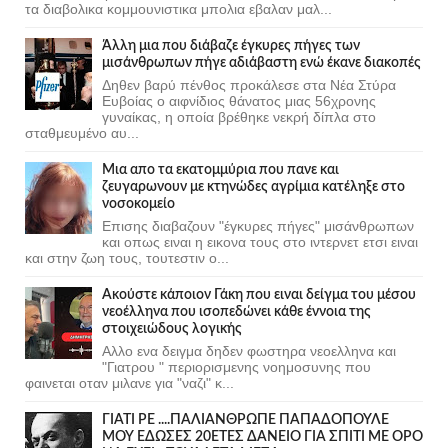
τα διαβολικα κομμουνιστικα μπολια εβαλαν μαλ...
Άλλη μια που διάβαζε έγκυρες πήγες των
μισάνθρωπων πήγε αδιάβαστη ενώ έκανε διακοπές
Δηθεν βαρύ πένθος προκάλεσε στα Νέα Στύρα
Ευβοίας ο αιφνίδιος θάνατος μιας 56χρονης
γυναίκας, η οποία βρέθηκε νεκρή δίπλα στο
σταθμευμένο αυ...
Μια απο τα εκατομμύρια που πανε και
ζευγαρωνουν με κτηνώδες αγρίμια κατέληξε στο
νοσοκομείο
Επισης διαβαζουν "έγκυρες πήγες" μισάνθρωπων
και οπως ειναι η εικονα τους στο ιντερνετ ετσι ειναι
και στην ζωη τους, τουτεστιν ο...
Ακούστε κάποιον Γάκη που ειναι δείγμα του μέσου
νεοέλληνα που ισοπεδώνει κάθε έννοια της
στοιχειώδους λογικής
Αλλο ενα δειγμα δηδεν φωστηρα νεοελληνα και
"Γιατρου " περιορισμενης νοημοσυνης που
φαινεται οταν μιλανε για "ναζι" κ...
ΓΙΑΤΙ ΡΕ ....ΠΑΛΙΑΝΘΡΩΠΕ ΠΑΠΑΔΟΠΟΥΛΕ
ΜΟΥ ΕΔΩΣΕΣ 20ΕΤΕΣ ΔΑΝΕΙΟ ΓΙΑ ΣΠΙΤΙ ΜΕ ΟΡΟ