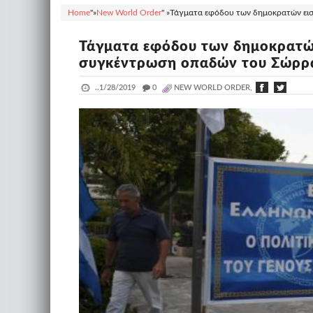
Home
"»
New World Order
" »
Τάγματα εφόδου των δημοκρατών εισ
Τάγματα εφόδου των δημοκρατών
συγκέντρωση οπαδών του Σώρρ
..
1/28/2019
_
0
NEW WORLD ORDER,