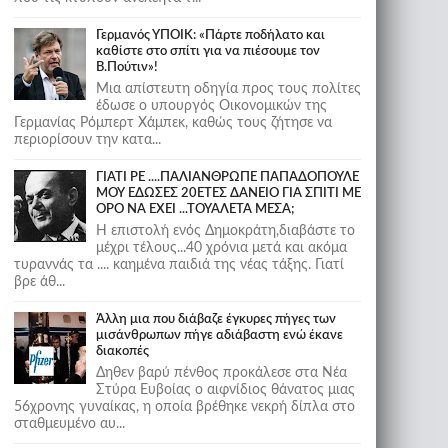
Γερμανός ΥΠΟΙΚ: «Πάρτε ποδήλατο και
καθίστε στο σπίτι για να πιέσουμε τον
Β.Πούτιν»!
Μια απίστευτη οδηγία προς τους πολίτες
έδωσε ο υπουργός Οικονομικών της
Γερμανίας Ρόμπερτ Χάμπεκ, καθώς τους ζήτησε να
περιορίσουν την κατα...
ΓΙΑΤΙ ΡΕ ....ΠΑΛΙΑΝΘΡΩΠΕ ΠΑΠΑΔΟΠΟΥΛΕ
ΜΟΥ ΕΔΩΣΕΣ 20ΕΤΕΣ ΔΑΝΕΙΟ ΓΙΑ ΣΠΙΤΙ ΜΕ
ΟΡΟ ΝΑ ΕΧΕΙ ...ΤΟΥΑΛΕΤΑ ΜΕΣΑ;
Η επιστολή ενός Δημοκράτη,διαβάστε το
μέχρι τέλους...40 χρόνια μετά και ακόμα
τυραννάς τα .... καημένα παιδιά της νέας τάξης. Γιατί
βρε άθ...
Άλλη μια που διάβαζε έγκυρες πήγες των
μισάνθρωπων πήγε αδιάβαστη ενώ έκανε
διακοπές
Δηθεν βαρύ πένθος προκάλεσε στα Νέα
Στύρα Ευβοίας ο αιφνίδιος θάνατος μιας
56χρονης γυναίκας, η οποία βρέθηκε νεκρή δίπλα στο
σταθμευμένο αυ...