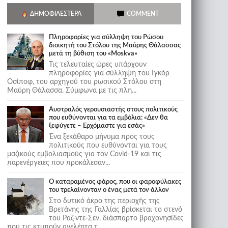
ΔΗΜΟΦΙΛΈΣΤΕΡΑ
COMMENT
Πληροφορίες για σύλληψη του Ρώσου
διοικητή του Στόλου της Mαύρης Θάλασσας
μετά τη βύθιση του «Moskva»
Τις τελευταίες ώρες υπάρχουν
πληροφορίες για σύλληψη του Ιγκόρ
Οσίποφ, του αρχηγού του ρωσικού Στόλου στη
Μαύρη Θάλασσα. Σύμφωνα με τις πλη...
Αυστραλός γερουσιαστής στους πολιτικούς
που ευθύνονται για τα εμβόλια: «Δεν θα
ξεφύγετε – Ερχόμαστε για εσάς»
Ένα ξεκάθαρο μήνυμα προς τους
πολιτικούς που ευθύνονται για τους
μαζικούς εμβολιασμούς για τον Covid-19 και τις
παρενέργειες που προκάλεσαν...
Ο καταραμένος φάρος, που οι φαροφύλακες
του τρελαίνονταν ο ένας μετά τον άλλον
Στο δυτικό άκρο της περιοχής της
Βρετάνης της Γαλλίας βρίσκεται το στενό
του Ραζ-ντε-Σεν, διάσπαρτο βραχονησίδες
που τις κτυπούν ανελέητα τ...