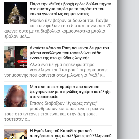
Πάρα την «θεϊκή» βροχή ορδες δούλοι πήγαν
στο σύνταγμα παρέα με τα παράσιτα του
κακού γνωστοί ως κομμουνιστες
Μυαλο δεν βαζουν οι δουλοι του Γιαχβε
και των φυλων του εδω και πανω απο 20
αιωνες ουτε με τα διαβολικα κομμουνιστικα μπολια
εβαλαν μαλ...
Ακούστε κάποιον Γάκη που ειναι δείγμα του
μέσου νεοέλληνα που ισοπεδώνει κάθε
έννοια της στοιχειώδους λογικής
Αλλο ενα δειγμα δηδεν φωστηρα
νεοελληνα και "Γιατρου " περιορισμενης
νοημοσυνης που φαινεται οταν μιλανε για "ναζι" κ...
Μια απο τα εκατομμύρια που πανε και
ζευγαρωνουν με κτηνώδες αγρίμια κατέληξε
στο νοσοκομείο
Επισης διαβαζουν "έγκυρες πήγες"
μισάνθρωπων και οπως ειναι η εικονα
τους στο ιντερνετ ετσι ειναι και στην ζωη τους,
τουτεστιν ο...
Ἡ Ἐγκύκλιος τοῦ Καποδίστρια ποὺ
ἀπαγόρευε στοὺς ὑπαλλήλους τοῦ Ἑλληνικοῦ