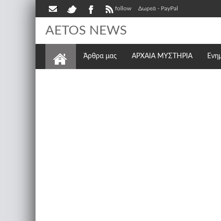
follow
Δωρεά - PayPal
AETOS NEWS
Άρθρα μας
ΑΡΧΑΙΑ ΜΥΣΤΗΡΙΑ
Ενη