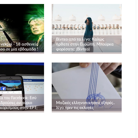
Βίντεο από τα λίγα: Καλώς
ι νεκροί - 18 ασθενείς
ήρθατε στην Ευρώπη. Μπούρκα
σα σε μία εβδομάδα !
φορέσατε; (Βίντεο)
α του Facebook: Εσύ
ιδρούσες αν αύριο
Μαζικές ελληνοποιήσεις εξπρές..
ριορισμούς στην ΕΡΤ;
λίγο πριν τις εκλογές