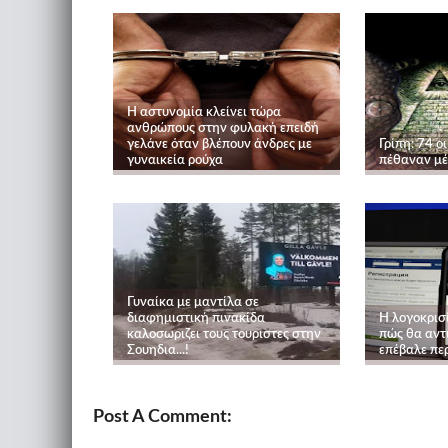
Η αστυνομία κλείνει τώρα
ανθρώπους στην φυλακή επειδή
γελάνε όταν βλέπουν άνδρες με
Γρίπη: 74 ο
γυναικεία ρούχα
πέθαναν μέ
Γυναίκα με μαντίλα σε
διαφημιστική πινακίδα
Η λογοκρισί
καλοσωριζει τους τουριστες στην
πώς θα αντ
Σουηδια...!
επέβαλε πε
Post A Comment: