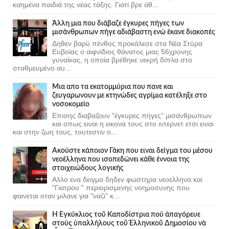
καημένα παιδιά της νέας τάξης. Γιατί βρε άθ...
Άλλη μια που διάβαζε έγκυρες πήγες των
μισάνθρωπων πήγε αδιάβαστη ενώ έκανε διακοπές
Δηθεν βαρύ πένθος προκάλεσε στα Νέα Στύρα
Ευβοίας ο αιφνίδιος θάνατος μιας 56χρονης
γυναίκας, η οποία βρέθηκε νεκρή δίπλα στο
σταθμευμένο αυ...
Μια απο τα εκατομμύρια που πανε και
ζευγαρωνουν με κτηνώδες αγρίμια κατέληξε στο
νοσοκομείο
Επισης διαβαζουν "έγκυρες πήγες" μισάνθρωπων
και οπως ειναι η εικονα τους στο ιντερνετ ετσι ειναι
και στην ζωη τους, τουτεστιν ο...
Ακούστε κάποιον Γάκη που ειναι δείγμα του μέσου
νεοέλληνα που ισοπεδώνει κάθε έννοια της
στοιχειώδους λογικής
Αλλο ενα δειγμα δηδεν φωστηρα νεοελληνα και
"Γιατρου " περιορισμενης νοημοσυνης που
φαινεται οταν μιλανε για "ναζι" κ...
Ἡ Ἐγκύκλιος τοῦ Καποδίστρια ποὺ ἀπαγόρευε
στοὺς ὑπαλλήλους τοῦ Ἑλληνικοῦ Δημοσίου νὰ