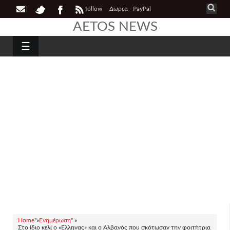
follow
Δωρεά - PayPal
AETOS NEWS
☰
Home
"»
Ενημέρωση
" »
Στο ίδιο κελί ο «Ελληνας» και ο Αλβανός που σκότωσαν την φοιτήτρια