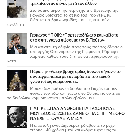
τρελαίνονταν ο ένας μετά τον άλλον
Στο δυτικό άκρο της περιοχής της Βρετάνης της
Γαλλίας βρίσκεται το στενό του Ραζ-ντε-Σεν,
διάσπαρτο βραχονησίδες που τις κτυπούν
ανελέητα τ...
Γερμανός ΥΠΟΙΚ: «Πάρτε ποδήλατο και καθίστε
στο σπίτι για να πιέσουμε τον Β.Πούτιν»!
Μια απίστευτη οδηγία προς τους πολίτες έδωσε ο
υπουργός Οικονομικών της Γερμανίας Ρόμπερτ
Χάμπεκ, καθώς τους ζήτησε να περιορίσουν την
κατα...
Πάρα την «θεϊκή» βροχή ορδες δούλοι πήγαν στο
σύνταγμα παρέα με τα παράσιτα του κακού
γνωστοί ως κομμουνιστες
Μυαλο δεν βαζουν οι δουλοι του Γιαχβε και των
φυλων του εδω και πανω απο 20 αιωνες ουτε με
τα διαβολικα κομμουνιστικα μπολια εβαλαν μαλ...
ΓΙΑΤΙ ΡΕ ....ΠΑΛΙΑΝΘΡΩΠΕ ΠΑΠΑΔΟΠΟΥΛΕ
ΜΟΥ ΕΔΩΣΕΣ 20ΕΤΕΣ ΔΑΝΕΙΟ ΓΙΑ ΣΠΙΤΙ ΜΕ ΟΡΟ
ΝΑ ΕΧΕΙ ...ΤΟΥΑΛΕΤΑ ΜΕΣΑ;
Η επιστολή ενός Δημοκράτη,διαβάστε το μέχρι
τέλους...40 χρόνια μετά και ακόμα τυραννάς τα ....