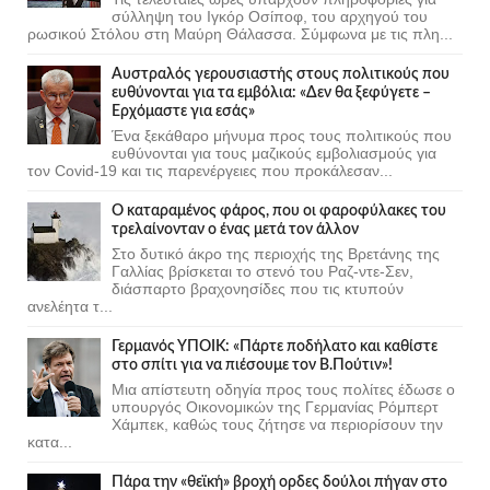
σύλληψη του Ιγκόρ Οσίποφ, του αρχηγού του
ρωσικού Στόλου στη Μαύρη Θάλασσα. Σύμφωνα με τις πλη...
Αυστραλός γερουσιαστής στους πολιτικούς που
ευθύνονται για τα εμβόλια: «Δεν θα ξεφύγετε –
Ερχόμαστε για εσάς»
Ένα ξεκάθαρο μήνυμα προς τους πολιτικούς που
ευθύνονται για τους μαζικούς εμβολιασμούς για
τον Covid-19 και τις παρενέργειες που προκάλεσαν...
Ο καταραμένος φάρος, που οι φαροφύλακες του
τρελαίνονταν ο ένας μετά τον άλλον
Στο δυτικό άκρο της περιοχής της Βρετάνης της
Γαλλίας βρίσκεται το στενό του Ραζ-ντε-Σεν,
διάσπαρτο βραχονησίδες που τις κτυπούν
ανελέητα τ...
Γερμανός ΥΠΟΙΚ: «Πάρτε ποδήλατο και καθίστε
στο σπίτι για να πιέσουμε τον Β.Πούτιν»!
Μια απίστευτη οδηγία προς τους πολίτες έδωσε ο
υπουργός Οικονομικών της Γερμανίας Ρόμπερτ
Χάμπεκ, καθώς τους ζήτησε να περιορίσουν την
κατα...
Πάρα την «θεϊκή» βροχή ορδες δούλοι πήγαν στο