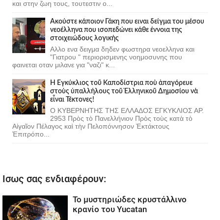
και στην ζωη τους, τουτεστιν ο...
Ακούστε κάποιον Γάκη που ειναι δείγμα του μέσου
νεοέλληνα που ισοπεδώνει κάθε έννοια της
στοιχειώδους λογικής
Αλλο ενα δειγμα δηδεν φωστηρα νεοελληνα και
"Γιατρου " περιορισμενης νοημοσυνης που
φαινεται οταν μιλανε για "ναζι" κ...
Ἡ Ἐγκύκλιος τοῦ Καποδίστρια ποὺ ἀπαγόρευε
στοὺς ὑπαλλήλους τοῦ Ἑλληνικοῦ Δημοσίου νὰ
εἶναι Τέκτονες!
Ο ΚΥΒΕΡΝΗΤΗΣ ΤΗΣ ΕΛΛΑΔΟΣ ΕΓΚΥΚΛΙΟΣ ΑΡ.
2953 Πρὸς τὸ Πανελλήνιον Πρὸς τοὺς κατὰ τὸ
Αἰγαῖον Πέλαγος καὶ τὴν Πελοπόννησον Ἐκτάκτους
Ἐπιτρόπο...