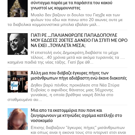
σύνταγμα παρέα με τα παράσιτα του κακού
γνωστοί ως κομμουνιστες
Μυαλο δεν βαζουν οι δουλοι του Γιαχβε και των
φυλων του εδω και πανω απο 20 αιωνες ουτε με
τα διαβολικα κομμουνιστικα μπολια εβαλαν μαλ...
ΓΙΑΤΙ ΡΕ ....ΠΑΛΙΑΝΘΡΩΠΕ ΠΑΠΑΔΟΠΟΥΛΕ
ΜΟΥ ΕΔΩΣΕΣ 20ΕΤΕΣ ΔΑΝΕΙΟ ΓΙΑ ΣΠΙΤΙ ΜΕ ΟΡΟ
ΝΑ ΕΧΕΙ ...ΤΟΥΑΛΕΤΑ ΜΕΣΑ;
Η επιστολή ενός Δημοκράτη,διαβάστε το μέχρι
τέλους...40 χρόνια μετά και ακόμα τυραννάς τα ....
καημένα παιδιά της νέας τάξης. Γιατί βρε άθ...
Άλλη μια που διάβαζε έγκυρες πήγες των
μισάνθρωπων πήγε αδιάβαστη ενώ έκανε διακοπές
Δηθεν βαρύ πένθος προκάλεσε στα Νέα Στύρα
Ευβοίας ο αιφνίδιος θάνατος μιας 56χρονης
γυναίκας, η οποία βρέθηκε νεκρή δίπλα στο
σταθμευμένο αυ...
Μια απο τα εκατομμύρια που πανε και
ζευγαρωνουν με κτηνώδες αγρίμια κατέληξε στο
νοσοκομείο
Επισης διαβαζουν "έγκυρες πήγες" μισάνθρωπων
και οπως ειναι η εικονα τους στο ιντερνετ ετσι ειναι