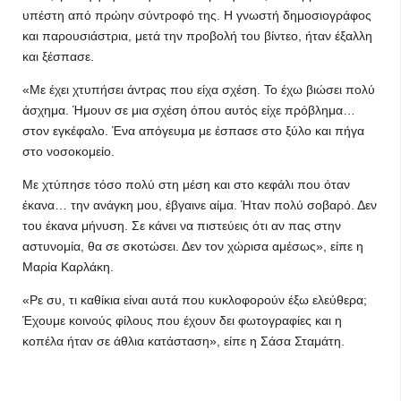
υπέστη από πρώην σύντροφό της. Η γνωστή δημοσιογράφος
και παρουσιάστρια, μετά την προβολή του βίντεο, ήταν έξαλλη
και ξέσπασε.
«Με έχει χτυπήσει άντρας που είχα σχέση. Το έχω βιώσει πολύ
άσχημα. Ήμουν σε μια σχέση όπου αυτός είχε πρόβλημα…
στον εγκέφαλο. Ένα απόγευμα με έσπασε στο ξύλο και πήγα
στο νοσοκομείο.
Με χτύπησε τόσο πολύ στη μέση και στο κεφάλι που όταν
έκανα… την ανάγκη μου, έβγαινε αίμα. Ήταν πολύ σοβαρό. Δεν
του έκανα μήνυση. Σε κάνει να πιστεύεις ότι αν πας στην
αστυνομία, θα σε σκοτώσει. Δεν τον χώρισα αμέσως», είπε η
Μαρία Καρλάκη.
«Ρε συ, τι καθίκια είναι αυτά που κυκλοφορούν έξω ελεύθερα;
Έχουμε κοινούς φίλους που έχουν δει φωτογραφίες και η
κοπέλα ήταν σε άθλια κατάσταση», είπε η Σάσα Σταμάτη.