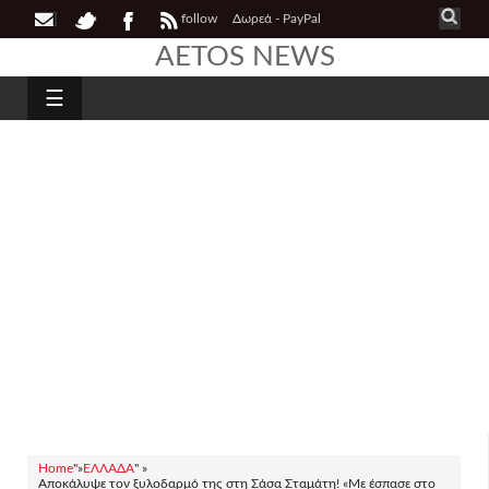
follow
Δωρεά - PayPal
AETOS NEWS
☰
Home
"»
ΕΛΛΑΔΑ
" »
Αποκάλυψε τον ξυλοδαρμό της στη Σάσα Σταμάτη! «Με έσπασε στο