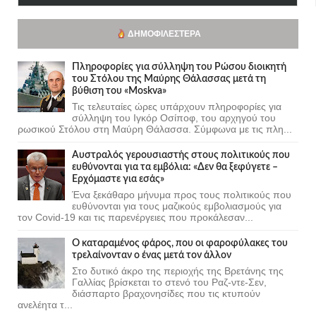
ΔΗΜΟΦΙΛΈΣΤΕΡΑ
Πληροφορίες για σύλληψη του Ρώσου διοικητή
του Στόλου της Mαύρης Θάλασσας μετά τη
βύθιση του «Moskva»
Τις τελευταίες ώρες υπάρχουν πληροφορίες για
σύλληψη του Ιγκόρ Οσίποφ, του αρχηγού του
ρωσικού Στόλου στη Μαύρη Θάλασσα. Σύμφωνα με τις πλη...
Αυστραλός γερουσιαστής στους πολιτικούς που
ευθύνονται για τα εμβόλια: «Δεν θα ξεφύγετε –
Ερχόμαστε για εσάς»
Ένα ξεκάθαρο μήνυμα προς τους πολιτικούς που
ευθύνονται για τους μαζικούς εμβολιασμούς για
τον Covid-19 και τις παρενέργειες που προκάλεσαν...
Ο καταραμένος φάρος, που οι φαροφύλακες του
τρελαίνονταν ο ένας μετά τον άλλον
Στο δυτικό άκρο της περιοχής της Βρετάνης της
Γαλλίας βρίσκεται το στενό του Ραζ-ντε-Σεν,
διάσπαρτο βραχονησίδες που τις κτυπούν
ανελέητα τ...