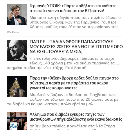
Γερμανός ΥΠΟΙΚ: «Πάρτε ποδήλατο και καθίστε
στο σπίτι για να πιέσουμε τον Β.Πούτιν»!
Μια απίστευτη οδηγία προς τους πολίτες έδωσε ο
υπουργός Οικονομικών της Γερμανίας Ρόμπερτ
Χάμπεκ, καθώς τους ζήτησε να περιορίσουν την
κατα...
ΓΙΑΤΙ ΡΕ ....ΠΑΛΙΑΝΘΡΩΠΕ ΠΑΠΑΔΟΠΟΥΛΕ
ΜΟΥ ΕΔΩΣΕΣ 20ΕΤΕΣ ΔΑΝΕΙΟ ΓΙΑ ΣΠΙΤΙ ΜΕ ΟΡΟ
ΝΑ ΕΧΕΙ ...ΤΟΥΑΛΕΤΑ ΜΕΣΑ;
Η επιστολή ενός Δημοκράτη,διαβάστε το μέχρι
τέλους...40 χρόνια μετά και ακόμα τυραννάς τα ....
καημένα παιδιά της νέας τάξης. Γιατί βρε άθ...
Πάρα την «θεϊκή» βροχή ορδες δούλοι πήγαν στο
σύνταγμα παρέα με τα παράσιτα του κακού
γνωστοί ως κομμουνιστες
Μυαλο δεν βαζουν οι δουλοι του Γιαχβε και των
φυλων του εδω και πανω απο 20 αιωνες ουτε με
τα διαβολικα κομμουνιστικα μπολια εβαλαν μαλ...
Άλλη μια που διάβαζε έγκυρες πήγες των
μισάνθρωπων πήγε αδιάβαστη ενώ έκανε διακοπές
Δηθεν βαρύ πένθος προκάλεσε στα Νέα Στύρα