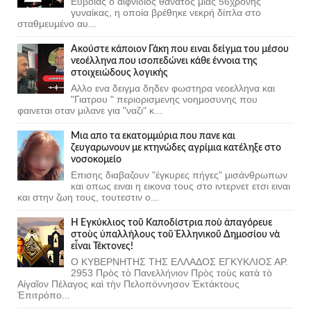
Ευβοίας ο αιφνίδιος θάνατος μιας 56χρονης
γυναίκας, η οποία βρέθηκε νεκρή δίπλα στο
σταθμευμένο αυ...
Ακούστε κάποιον Γάκη που ειναι δείγμα του μέσου
νεοέλληνα που ισοπεδώνει κάθε έννοια της
στοιχειώδους λογικής
Αλλο ενα δειγμα δηδεν φωστηρα νεοελληνα και
"Γιατρου " περιορισμενης νοημοσυνης που
φαινεται οταν μιλανε για "ναζι" κ...
Μια απο τα εκατομμύρια που πανε και
ζευγαρωνουν με κτηνώδες αγρίμια κατέληξε στο
νοσοκομείο
Επισης διαβαζουν "έγκυρες πήγες" μισάνθρωπων
και οπως ειναι η εικονα τους στο ιντερνετ ετσι ειναι
και στην ζωη τους, τουτεστιν ο...
Ἡ Ἐγκύκλιος τοῦ Καποδίστρια ποὺ ἀπαγόρευε
στοὺς ὑπαλλήλους τοῦ Ἑλληνικοῦ Δημοσίου νὰ
εἶναι Τέκτονες!
Ο ΚΥΒΕΡΝΗΤΗΣ ΤΗΣ ΕΛΛΑΔΟΣ ΕΓΚΥΚΛΙΟΣ ΑΡ.
2953 Πρὸς τὸ Πανελλήνιον Πρὸς τοὺς κατὰ τὸ
Αἰγαῖον Πέλαγος καὶ τὴν Πελοπόννησον Ἐκτάκτους
Ἐπιτρόπο...