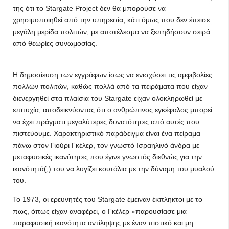
της ότι το Stargate Project δεν θα μπορούσε να
χρησιμοποιηθεί από την υπηρεσία, κάτι όμως που δεν έπεισε
μεγάλη μερίδα πολιτών, με αποτέλεσμα να ξεπηδήσουν σειρά
από θεωρίες συνωμοσίας.
Η δημοσίευση των εγγράφων ίσως να ενισχύσει τις αμφιβολίες
πολλών πολιτών, καθώς πολλά από τα πειράματα που είχαν
διενεργηθεί στα πλαίσια του Stargate είχαν ολοκληρωθεί με
επιτυχία, αποδεικνύοντας ότι ο ανθρώπινος εγκέφαλος μπορεί
να έχει πράγματι μεγαλύτερες δυνατότητες από αυτές που
πιστεύουμε. Χαρακτηριστικό παράδειγμα είναι ένα πείραμα
πάνω στον Γιούρι Γκέλερ, τον γνωστό Ισραηλινό άνδρα με
μεταφυσικές ικανότητες που έγινε γνωστός διεθνώς για την
ικανότητά(;) του να λυγίζει κουτάλια με την δύναμη του μυαλού
του.
Το 1973, οι ερευνητές του Stargate έμειναν έκπληκτοι με το
πως, όπως είχαν αναφέρει, ο Γκέλερ «παρουσίασε μια
παραφυσική ικανότητα αντίληψης με έναν πιστικό και μη