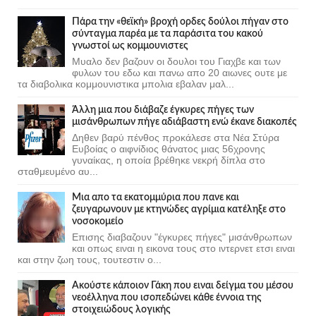
Πάρα την «θεϊκή» βροχή ορδες δούλοι πήγαν στο
σύνταγμα παρέα με τα παράσιτα του κακού
γνωστοί ως κομμουνιστες
Μυαλο δεν βαζουν οι δουλοι του Γιαχβε και των
φυλων του εδω και πανω απο 20 αιωνες ουτε με
τα διαβολικα κομμουνιστικα μπολια εβαλαν μαλ...
Άλλη μια που διάβαζε έγκυρες πήγες των
μισάνθρωπων πήγε αδιάβαστη ενώ έκανε διακοπές
Δηθεν βαρύ πένθος προκάλεσε στα Νέα Στύρα
Ευβοίας ο αιφνίδιος θάνατος μιας 56χρονης
γυναίκας, η οποία βρέθηκε νεκρή δίπλα στο
σταθμευμένο αυ...
Μια απο τα εκατομμύρια που πανε και
ζευγαρωνουν με κτηνώδες αγρίμια κατέληξε στο
νοσοκομείο
Επισης διαβαζουν "έγκυρες πήγες" μισάνθρωπων
και οπως ειναι η εικονα τους στο ιντερνετ ετσι ειναι
και στην ζωη τους, τουτεστιν ο...
Ακούστε κάποιον Γάκη που ειναι δείγμα του μέσου
νεοέλληνα που ισοπεδώνει κάθε έννοια της
στοιχειώδους λογικής