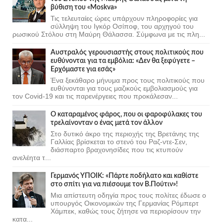
βύθιση του «Moskva»
Τις τελευταίες ώρες υπάρχουν πληροφορίες για
σύλληψη του Ιγκόρ Οσίποφ, του αρχηγού του
ρωσικού Στόλου στη Μαύρη Θάλασσα. Σύμφωνα με τις πλη...
Αυστραλός γερουσιαστής στους πολιτικούς που
ευθύνονται για τα εμβόλια: «Δεν θα ξεφύγετε –
Ερχόμαστε για εσάς»
Ένα ξεκάθαρο μήνυμα προς τους πολιτικούς που
ευθύνονται για τους μαζικούς εμβολιασμούς για
τον Covid-19 και τις παρενέργειες που προκάλεσαν...
Ο καταραμένος φάρος, που οι φαροφύλακες του
τρελαίνονταν ο ένας μετά τον άλλον
Στο δυτικό άκρο της περιοχής της Βρετάνης της
Γαλλίας βρίσκεται το στενό του Ραζ-ντε-Σεν,
διάσπαρτο βραχονησίδες που τις κτυπούν
ανελέητα τ...
Γερμανός ΥΠΟΙΚ: «Πάρτε ποδήλατο και καθίστε
στο σπίτι για να πιέσουμε τον Β.Πούτιν»!
Μια απίστευτη οδηγία προς τους πολίτες έδωσε ο
υπουργός Οικονομικών της Γερμανίας Ρόμπερτ
Χάμπεκ, καθώς τους ζήτησε να περιορίσουν την
κατα...