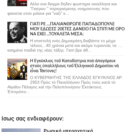
Αλλο ενα δειγμα δηδεν φωστηρα νεοελληνα και
"Γιατρου " περιορισμενης νοημοσυνης που
φαινεται οταν μιλανε για "ναζι" κ...
ΓΙΑΤΙ ΡΕ ....ΠΑΛΙΑΝΘΡΩΠΕ ΠΑΠΑΔΟΠΟΥΛΕ
ΜΟΥ ΕΔΩΣΕΣ 20ΕΤΕΣ ΔΑΝΕΙΟ ΓΙΑ ΣΠΙΤΙ ΜΕ ΟΡΟ
ΝΑ ΕΧΕΙ ...ΤΟΥΑΛΕΤΑ ΜΕΣΑ;
Η επιστολή ενός Δημοκράτη,διαβάστε το μέχρι
τέλους...40 χρόνια μετά και ακόμα τυραννάς τα ....
καημένα παιδιά της νέας τάξης. Γιατί βρε άθ...
Ἡ Ἐγκύκλιος τοῦ Καποδίστρια ποὺ ἀπαγόρευε
στοὺς ὑπαλλήλους τοῦ Ἑλληνικοῦ Δημοσίου νὰ
εἶναι Τέκτονες!
Ο ΚΥΒΕΡΝΗΤΗΣ ΤΗΣ ΕΛΛΑΔΟΣ ΕΓΚΥΚΛΙΟΣ ΑΡ.
2953 Πρὸς τὸ Πανελλήνιον Πρὸς τοὺς κατὰ τὸ
Αἰγαῖον Πέλαγος καὶ τὴν Πελοπόννησον Ἐκτάκτους
Ἐπιτρόπο...