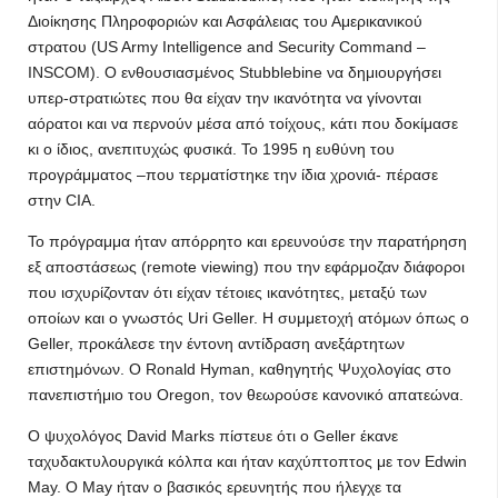
Διοίκησης Πληροφοριών και Ασφάλειας του Αμερικανικού
στρατου (US Army Intelligence and Security Command –
INSCOM). Ο ενθουσιασμένος Stubblebine να δημιουργήσει
υπερ-στρατιώτες που θα είχαν την ικανότητα να γίνονται
αόρατοι και να περνούν μέσα από τοίχους, κάτι που δοκίμασε
κι ο ίδιος, ανεπιτυχώς φυσικά. Το 1995 η ευθύνη του
προγράμματος –που τερματίστηκε την ίδια χρονιά- πέρασε
στην CIA.
Το πρόγραμμα ήταν απόρρητο και ερευνούσε την παρατήρηση
εξ αποστάσεως (remote viewing) που την εφάρμοζαν διάφοροι
που ισχυρίζονταν ότι είχαν τέτοιες ικανότητες, μεταξύ των
οποίων και ο γνωστός Uri Geller. Η συμμετοχή ατόμων όπως ο
Geller, προκάλεσε την έντονη αντίδραση ανεξάρτητων
επιστημόνων. Ο Ronald Hyman, καθηγητής Ψυχολογίας στο
πανεπιστήμιο του Oregon, τον θεωρούσε κανονικό απατεώνα.
Ο ψυχολόγος David Marks πίστευε ότι ο Geller έκανε
ταχυδακτυλουργικά κόλπα και ήταν καχύπτοπτος με τον Edwin
May. Ο May ήταν ο βασικός ερευνητής που ήλεγχε τα