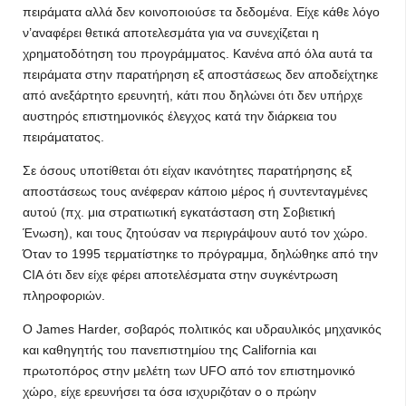
πειράματα αλλά δεν κοινοποιούσε τα δεδομένα. Είχε κάθε λόγο
ν’αναφέρει θετικά αποτελεσμάτα για να συνεχίζεται η
χρηματοδότηση του προγράμματος. Κανένα από όλα αυτά τα
πειράματα στην παρατήρηση εξ αποστάσεως δεν αποδείχτηκε
από ανεξάρτητο ερευνητή, κάτι που δηλώνει ότι δεν υπήρχε
αυστηρός επιστημονικός έλεγχος κατά την διάρκεια του
πειράματατος.
Σε όσους υποτίθεται ότι είχαν ικανότητες παρατήρησης εξ
αποστάσεως τους ανέφεραν κάποιο μέρος ή συντενταγμένες
αυτού (πχ. μια στρατιωτική εγκατάσταση στη Σοβιετική
Ένωση), και τους ζητούσαν να περιγράψουν αυτό τον χώρο.
Όταν το 1995 τερματίστηκε το πρόγραμμα, δηλώθηκε από την
CIA ότι δεν είχε φέρει αποτελέσματα στην συγκέντρωση
πληροφοριών.
Ο James Harder, σοβαρός πολιτικός και υδραυλικός μηχανικός
και καθηγητής του πανεπιστημίου της California και
πρωτοπόρος στην μελέτη των UFO από τον επιστημονικό
χώρο, είχε ερευνήσει τα όσα ισχυριζόταν ο ο πρώην