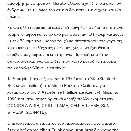
αμφισβητήσιμο τρόπο». Μεταξύ άλλων, είχαν ζητήσει από τον
άνδρα να μείνει μόνος του σε ένα δωμάτιο με ένα χαρτί και ένα
μολύβι.
Σε ένα άλλο δωμάτιο, οι ερευνητές ζωγράφισαν δύο σκίτσα: ένα
τσαμπί σταφύλι και το ηλιακό μας σύστημα. Ο Γκέλερ κατάφερε
με την δύναμη του μυαλού του(;) να αποτυπώσει στο χαρτί τις
ίδιες εικόνες με ελάχιστες διαφορές, χωρίς να έχει ιδέα τι
ακριβώς ζωγράφιζαν οι επιστήμονες. Τα ευρήματα ήταν
συναρπαστικά, ενώ αυτό δεν ήταν και το μοναδικό πείραμα
που ολοκληρώθηκε με επιτυχία.
Το Stargate Project ξεκίνησε το 1972 από το SRI (Stanford
Research Institute) στο Menlo Park της California για
λογαριασμό της DIA (Defense Intelligence Agency). Μέχρι το
1995 που σταμάτησε οριστικά άλλαξε πολλά ονόματα (πχ.
GONDOLA WISH, GRILL FLAME, CENTER LANE, SUN
STREAK, SCANATE).
Ο μεγαλύτερος υπέρμαχος του προγράμματος στο στρατό
ήταν ο ταξίαρχος Albert Stubblebine, που ήταν διοικητής της