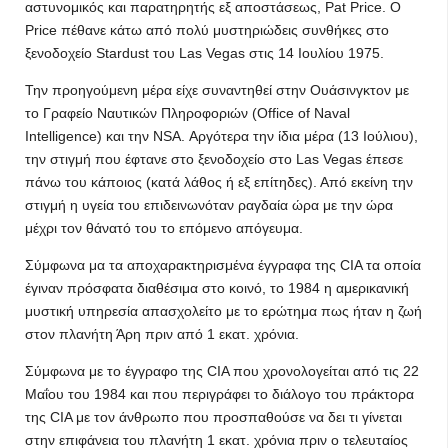
αστυνομικός και παρατηρητής εξ αποστάσεως, Pat Price. Ο
Price πέθανε κάτω από πολύ μυστηριώδεις συνθήκες στο
ξενοδοχείο Stardust του Las Vegas στις 14 Ιουλίου 1975.
Την προηγούμενη μέρα είχε συναντηθεί στην Ουάσινγκτον με
το Γραφείο Ναυτικών Πληροφοριών (Office of Naval
Intelligence) και την NSA. Αργότερα την ίδια μέρα (13 Ιούλιου),
την στιγμή που έφτανε στο ξενοδοχείο στο Las Vegas έπεσε
πάνω του κάποιος (κατά λάθος ή εξ επίτηδες). Από εκείνη την
στιγμή η υγεία του επιδεινωνόταν ραγδαία ώρα με την ώρα
μέχρι τον θάνατό του το επόμενο απόγευμα.
Σύμφωνα μα τα αποχαρακτηρισμένα έγγραφα της CIA τα οποία
έγιναν πρόσφατα διαθέσιμα στο κοινό, το 1984 η αμερικανική
μυστική υπηρεσία απασχολείτο με το ερώτημα πως ήταν η ζωή
στον πλανήτη Άρη πριν από 1 εκατ. χρόνια.
Σύμφωνα με το έγγραφο της CIA που χρονολογείται από τις 22
Μαΐου του 1984 και που περιγράφει το διάλογο του πράκτορα
της CIA με τον άνθρωπο που προσπαθούσε να δει τι γίνεται
στην επιφάνεια του πλανήτη 1 εκατ. χρόνια πριν ο τελευταίος