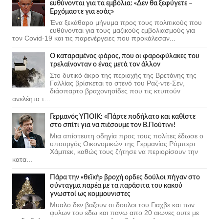
ευθύνονται για τα εμβόλια: «Δεν θα ξεφύγετε –
Ερχόμαστε για εσάς»
Ένα ξεκάθαρο μήνυμα προς τους πολιτικούς που
ευθύνονται για τους μαζικούς εμβολιασμούς για
τον Covid-19 και τις παρενέργειες που προκάλεσαν...
Ο καταραμένος φάρος, που οι φαροφύλακες του
τρελαίνονταν ο ένας μετά τον άλλον
Στο δυτικό άκρο της περιοχής της Βρετάνης της
Γαλλίας βρίσκεται το στενό του Ραζ-ντε-Σεν,
διάσπαρτο βραχονησίδες που τις κτυπούν
ανελέητα τ...
Γερμανός ΥΠΟΙΚ: «Πάρτε ποδήλατο και καθίστε
στο σπίτι για να πιέσουμε τον Β.Πούτιν»!
Μια απίστευτη οδηγία προς τους πολίτες έδωσε ο
υπουργός Οικονομικών της Γερμανίας Ρόμπερτ
Χάμπεκ, καθώς τους ζήτησε να περιορίσουν την
κατα...
Πάρα την «θεϊκή» βροχή ορδες δούλοι πήγαν στο
σύνταγμα παρέα με τα παράσιτα του κακού
γνωστοί ως κομμουνιστες
Μυαλο δεν βαζουν οι δουλοι του Γιαχβε και των
φυλων του εδω και πανω απο 20 αιωνες ουτε με