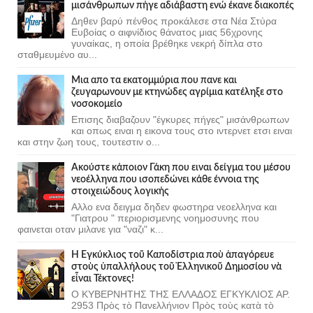
μισάνθρωπων πήγε αδιάβαστη ενώ έκανε διακοπές
Δηθεν βαρύ πένθος προκάλεσε στα Νέα Στύρα
Ευβοίας ο αιφνίδιος θάνατος μιας 56χρονης
γυναίκας, η οποία βρέθηκε νεκρή δίπλα στο
σταθμευμένο αυ...
Μια απο τα εκατομμύρια που πανε και
ζευγαρωνουν με κτηνώδες αγρίμια κατέληξε στο
νοσοκομείο
Επισης διαβαζουν "έγκυρες πήγες" μισάνθρωπων
και οπως ειναι η εικονα τους στο ιντερνετ ετσι ειναι
και στην ζωη τους, τουτεστιν ο...
Ακούστε κάποιον Γάκη που ειναι δείγμα του μέσου
νεοέλληνα που ισοπεδώνει κάθε έννοια της
στοιχειώδους λογικής
Αλλο ενα δειγμα δηδεν φωστηρα νεοελληνα και
"Γιατρου " περιορισμενης νοημοσυνης που
φαινεται οταν μιλανε για "ναζι" κ...
Ἡ Ἐγκύκλιος τοῦ Καποδίστρια ποὺ ἀπαγόρευε
στοὺς ὑπαλλήλους τοῦ Ἑλληνικοῦ Δημοσίου νὰ
εἶναι Τέκτονες!
Ο ΚΥΒΕΡΝΗΤΗΣ ΤΗΣ ΕΛΛΑΔΟΣ ΕΓΚΥΚΛΙΟΣ ΑΡ.
2953 Πρὸς τὸ Πανελλήνιον Πρὸς τοὺς κατὰ τὸ