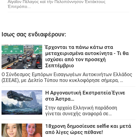
Αἰγαῖον Πέλαγος καὶ τὴν Πελοπόννησον Ἐκτάκτους
Ἐπιτρόπο...