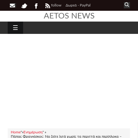
follow
Δωρεά - PayPal
AETOS NEWS
☰
Home
"»
Ενημέρωση
" »
Πάπας Φραγκίσκος: Να ζείτε λιτά χωρίς τα περιττά και περίπλοκα –