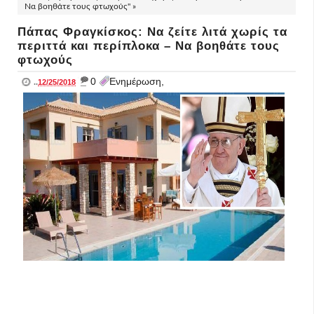
Να βοηθάτε τους φτωχούς" »
Πάπας Φραγκίσκος: Να ζείτε λιτά χωρίς τα
περιττά και περίπλοκα – Να βοηθάτε τους
φτωχούς
_
0
Ενημέρωση,
..
12/25/2018