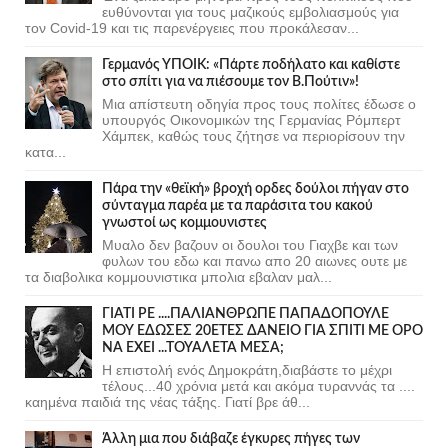
ευθύνονται για τους μαζικούς εμβολιασμούς για
τον Covid-19 και τις παρενέργειες που προκάλεσαν...
Γερμανός ΥΠΟΙΚ: «Πάρτε ποδήλατο και καθίστε
στο σπίτι για να πιέσουμε τον Β.Πούτιν»!
Μια απίστευτη οδηγία προς τους πολίτες έδωσε ο
υπουργός Οικονομικών της Γερμανίας Ρόμπερτ
Χάμπεκ, καθώς τους ζήτησε να περιορίσουν την
κατα...
Πάρα την «θεϊκή» βροχή ορδες δούλοι πήγαν στο
σύνταγμα παρέα με τα παράσιτα του κακού
γνωστοί ως κομμουνιστες
Μυαλο δεν βαζουν οι δουλοι του Γιαχβε και των
φυλων του εδω και πανω απο 20 αιωνες ουτε με
τα διαβολικα κομμουνιστικα μπολια εβαλαν μαλ...
ΓΙΑΤΙ ΡΕ ....ΠΑΛΙΑΝΘΡΩΠΕ ΠΑΠΑΔΟΠΟΥΛΕ
ΜΟΥ ΕΔΩΣΕΣ 20ΕΤΕΣ ΔΑΝΕΙΟ ΓΙΑ ΣΠΙΤΙ ΜΕ ΟΡΟ
ΝΑ ΕΧΕΙ ...ΤΟΥΑΛΕΤΑ ΜΕΣΑ;
Η επιστολή ενός Δημοκράτη,διαβάστε το μέχρι
τέλους...40 χρόνια μετά και ακόμα τυραννάς τα ....
καημένα παιδιά της νέας τάξης. Γιατί βρε άθ...
Άλλη μια που διάβαζε έγκυρες πήγες των