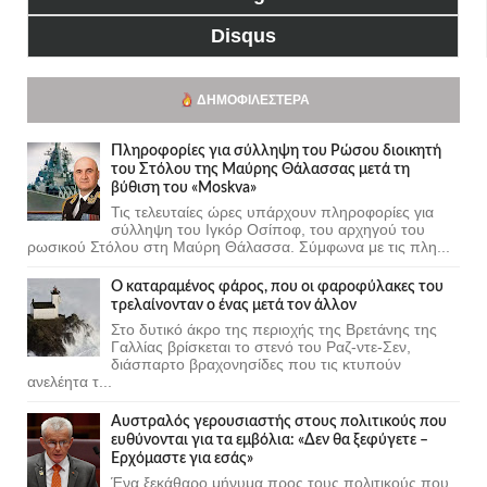
Disqus
ΔΗΜΟΦΙΛΈΣΤΕΡΑ
Πληροφορίες για σύλληψη του Ρώσου διοικητή
του Στόλου της Mαύρης Θάλασσας μετά τη
βύθιση του «Moskva»
Τις τελευταίες ώρες υπάρχουν πληροφορίες για
σύλληψη του Ιγκόρ Οσίποφ, του αρχηγού του
ρωσικού Στόλου στη Μαύρη Θάλασσα. Σύμφωνα με τις πλη...
Ο καταραμένος φάρος, που οι φαροφύλακες του
τρελαίνονταν ο ένας μετά τον άλλον
Στο δυτικό άκρο της περιοχής της Βρετάνης της
Γαλλίας βρίσκεται το στενό του Ραζ-ντε-Σεν,
διάσπαρτο βραχονησίδες που τις κτυπούν
ανελέητα τ...
Αυστραλός γερουσιαστής στους πολιτικούς που
ευθύνονται για τα εμβόλια: «Δεν θα ξεφύγετε –
Ερχόμαστε για εσάς»
Ένα ξεκάθαρο μήνυμα προς τους πολιτικούς που