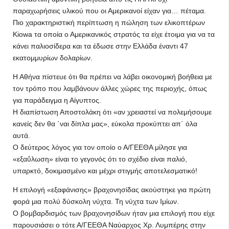
παραχωρήσεις υλικού που οι Αμερικανοί είχαν για… πέταμα.
Πιο χαρακτηριστική περίπτωση η πώληση των ελικοπτέρων
Kiowa τα οποία ο Αμερικανικός στρατός τα είχε έτοιμα για να τα
κάνει παλιοσίδερα και τα έδωσε στην Ελλάδα έναντι 47
εκατομμυρίων δολαρίων.
Η Αθήνα πίστευε ότι θα πρέπει να λάβει οικονομική βοήθεια με
τον τρόπο που λαμβάνουν άλλες χώρες της περιοχής, όπως
για παράδειγμα η Αίγυπτος.
Η διαπίστωση Αποστολάκη ότι «αν χρειαστεί να πολεμήσουμε
κανείς δεν θα ΄ναι δίπλα μας», εύκολα προκύπτει απ΄ όλα
αυτά.
Ο δεύτερος λόγος για τον οποίο ο Α/ΓΕΕΘΑ μίλησε για
«εξαΰλωση» είναι το γεγονός ότι το σχέδιο είναι παλιό,
υπαρκτό, δοκιμασμένο και μέχρι στιγμής αποτελεσματικό!
Η επιλογή «εξαφάνισης» βραχονησίδας ακούστηκε για πρώτη
φορά μια πολύ δύσκολη νύχτα. Τη νύχτα των Ιμίων.
Ο βομβαρδισμός των βραχονησίδων ήταν μια επιλογή που είχε
παρουσιάσει ο τότε Α/ΓΕΕΘΑ Ναύαρχος Χρ. Λυμπέρης στην