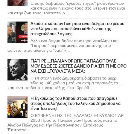
Επισης διαβαζουν "έγκυρες πήγες" μισάνθρωπων
και οπως ειναι η εικονα τους στο ιντερνετ ετσι ειναι
και στην ζωη τους, τουτεστιν ο...
Ακούστε κάποιον Γάκη που ειναι δείγμα του μέσου
νεοέλληνα που ισοπεδώνει κάθε έννοια της
στοιχειώδους λογικής
Αλλο ενα δειγμα δηδεν φωστηρα νεοελληνα και
"Γιατρου " περιορισμενης νοημοσυνης που
φαινεται οταν μιλανε για "ναζι" κ...
ΓΙΑΤΙ ΡΕ ....ΠΑΛΙΑΝΘΡΩΠΕ ΠΑΠΑΔΟΠΟΥΛΕ
ΜΟΥ ΕΔΩΣΕΣ 20ΕΤΕΣ ΔΑΝΕΙΟ ΓΙΑ ΣΠΙΤΙ ΜΕ ΟΡΟ
ΝΑ ΕΧΕΙ ...ΤΟΥΑΛΕΤΑ ΜΕΣΑ;
Η επιστολή ενός Δημοκράτη,διαβάστε το μέχρι
τέλους...40 χρόνια μετά και ακόμα τυραννάς τα ....
καημένα παιδιά της νέας τάξης. Γιατί βρε άθ...
Ἡ Ἐγκύκλιος τοῦ Καποδίστρια ποὺ ἀπαγόρευε
στοὺς ὑπαλλήλους τοῦ Ἑλληνικοῦ Δημοσίου νὰ
εἶναι Τέκτονες!
Ο ΚΥΒΕΡΝΗΤΗΣ ΤΗΣ ΕΛΛΑΔΟΣ ΕΓΚΥΚΛΙΟΣ ΑΡ.
2953 Πρὸς τὸ Πανελλήνιον Πρὸς τοὺς κατὰ τὸ
Αἰγαῖον Πέλαγος καὶ τὴν Πελοπόννησον Ἐκτάκτους
Ἐπιτρόπο...