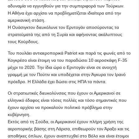
αδυναμία να εγγυηθούν για την συμπεριφορά των Τούρκων.
Η Αθήνα έχει αρχίσει να προβληματίζεται ιδιαίτερα από την
αμερικανική στάση.
Η Ουάσιγκτον διευκόλυνε τον Ερντογάν αποσύροντας τα
στρατεύματά της από τη Συρία και αφήνοντας ακάλυπτους
τους Κούρδους.
Του πουλάει αντιαεροπορικά Patriot και παρά τις φωνές από το
Κογκρέσο είναι έτοιμη να του παραδώσει 10 αεροσκάφη F-35
μέχρι το 2020. Την ίδια ώρα ο Ερντογάν είναι σε ανοιχτή
γραμμή με τον Πούτιν και υποδέχεται στην Άγκυρα τον Ιρανό
πρόεδρο. Η Ελλάδα έχει δώσει στις ΗΠΑ τα πάντα.
Οι στρατιωτικές διευκολύνσεις που έχουν οι Αμερικανοί σε
ελληνικό έδαφος είναι τόσες πολλές και τόσο σημαντικές που
έχουν αρχίσει να προκαλούν πολιτικό πρόβλημα στην
κυβέρνηση.
Εκτός από τη Σούδα, οι Αμερικανοί έχουν πλήρη χρήση της
αεροπορικής βάσης στη Λάρισα, επιθεωρούν τον Άραξο και τις
αποθήκες όπλων, έχουν αναπτυχθεί στο Βόλο και είναι έτοιμοι