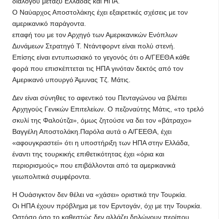
διαλόγου μεταξύ Ελλάδας και ΗΠΑ.
Ο Ναύαρχος Αποστολάκης έχει εξαιρετικές σχέσεις με τον
αμερικανικό παράγοντα.
επαφή του με τον Αρχηγό των Αμερικανικών Ενόπλων
Δυνάμεων Στρατηγό Τ. Ντάντφορντ είναι πολύ στενή.
Επίσης είναι εντυπωσιακό το γεγονός ότι ο Α/ΓΕΕΘΑ κάθε
φορά που επισκέπτεται τις ΗΠΑ γινόταν δεκτός από τον
Αμερικανό υπουργό Άμυνας Τζ. Μάτις.
Δεν είναι σύνηθες το αφεντικό του Πενταγώνου να βλέπει
Αρχηγούς Γενικών Επιτελείων. Ο πεζοναύτης Μάτις, «το τρελό
σκυλί της Φαλούτζα», όμως ζητούσε να δει τον «βάτραχο»
Βαγγέλη Αποστολάκη.Παρόλα αυτά ο Α/ΓΕΕΘΑ, έχει
«αφουγκραστεί» ότι η υποστήριξη των ΗΠΑ στην Ελλάδα,
έναντι της τουρκικής επιθετικότητας έχει «όρια και
περιορισμούς» που επιβάλλονται από τα αμερικανικά
γεωπολιτικά συμφέροντα.
Η Ουάσιγκτον δεν θέλει να «χάσει» οριστικά την Τουρκία.
Οι ΗΠΑ έχουν πρόβλημα με τον Ερντογάν, όχι με την Τουρκία.
Ωστόσο όσο το καθεστώς δεν αλλάζει δηλώνουν περίπου