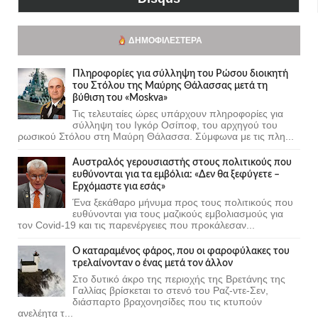
ΔΗΜΟΦΙΛΈΣΤΕΡΑ
Πληροφορίες για σύλληψη του Ρώσου διοικητή
του Στόλου της Mαύρης Θάλασσας μετά τη
βύθιση του «Moskva»
Τις τελευταίες ώρες υπάρχουν πληροφορίες για
σύλληψη του Ιγκόρ Οσίποφ, του αρχηγού του
ρωσικού Στόλου στη Μαύρη Θάλασσα. Σύμφωνα με τις πλη...
Αυστραλός γερουσιαστής στους πολιτικούς που
ευθύνονται για τα εμβόλια: «Δεν θα ξεφύγετε –
Ερχόμαστε για εσάς»
Ένα ξεκάθαρο μήνυμα προς τους πολιτικούς που
ευθύνονται για τους μαζικούς εμβολιασμούς για
τον Covid-19 και τις παρενέργειες που προκάλεσαν...
Ο καταραμένος φάρος, που οι φαροφύλακες του
τρελαίνονταν ο ένας μετά τον άλλον
Στο δυτικό άκρο της περιοχής της Βρετάνης της
Γαλλίας βρίσκεται το στενό του Ραζ-ντε-Σεν,
διάσπαρτο βραχονησίδες που τις κτυπούν
ανελέητα τ...