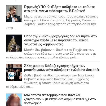
Γερμανός ΥΠΟΙΚ: «Πάρτε ποδήλατο και καθίστε
στο σπίτι για να πιέσουμε τον Β.Πούτιν»!
Μια απίστευτη οδηγία προς τους πολίτες έδωσε ο
υπουργός Οικονομικών της Γερμανίας Ρόμπερτ
Χάμπεκ, καθώς τους ζήτησε να περιορίσουν την
κατα...
Πάρα την «θεϊκή» βροχή ορδες δούλοι πήγαν στο
σύνταγμα παρέα με τα παράσιτα του κακού
γνωστοί ως κομμουνιστες
Μυαλο δεν βαζουν οι δουλοι του Γιαχβε και των
φυλων του εδω και πανω απο 20 αιωνες ουτε με
τα διαβολικα κομμουνιστικα μπολια εβαλαν μαλ...
Άλλη μια που διάβαζε έγκυρες πήγες των
μισάνθρωπων πήγε αδιάβαστη ενώ έκανε διακοπές
Δηθεν βαρύ πένθος προκάλεσε στα Νέα Στύρα
Ευβοίας ο αιφνίδιος θάνατος μιας 56χρονης
γυναίκας, η οποία βρέθηκε νεκρή δίπλα στο
σταθμευμένο αυ...
Μια απο τα εκατομμύρια που πανε και
ζευγαρωνουν με κτηνώδες αγρίμια κατέληξε στο
νοσοκομείο