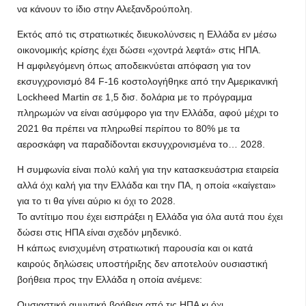
να κάνουν το ίδιο στην Αλεξανδρούπολη.
Εκτός από τις στρατιωτικές διευκολύνσεις η Ελλάδα εν μέσω
οικονομικής κρίσης έχει δώσει «χοντρά λεφτά» στις ΗΠΑ.
Η αμφιλεγόμενη όπως αποδεικνύεται απόφαση για τον
εκσυγχρονισμό 84 F-16 κοστολογήθηκε από την Αμερικανική
Lockheed Martin σε 1,5 δισ. δολάρια με το πρόγραμμα
πληρωμών να είναι ασύμφορο για την Ελλάδα, αφού μέχρι το
2021 θα πρέπει να πληρωθεί περίπου το 80% με τα
αεροσκάφη να παραδίδονται εκσυγχρονισμένα το… 2028.
Η συμφωνία είναι πολύ καλή για την κατασκευάστρια εταιρεία
αλλά όχι καλή για την Ελλάδα και την ΠΑ, η οποία «καίγεται»
για το τι θα γίνει αύριο κι όχι το 2028.
Το αντίτιμο που έχει εισπράξει η Ελλάδα για όλα αυτά που έχει
δώσει στις ΗΠΑ είναι σχεδόν μηδενικό.
Η κάπως ενισχυμένη στρατιωτική παρουσία και οι κατά
καιρούς δηλώσεις υποστήριξης δεν αποτελούν ουσιαστική
βοήθεια προς την Ελλάδα η οποία ανέμενε:
Ουσιαστική αμυντική βοήθεια από τις ΗΠΑ κι όχι