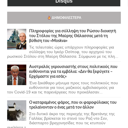
Disqus
ΔΗΜΟΦΙΛΈΣΤΕΡΑ
Πληροφορίες για σύλληψη του Ρώσου διοικητή
του Στόλου της Mαύρης Θάλασσας μετά τη
βύθιση του «Moskva»
Τις τελευταίες ώρες υπάρχουν πληροφορίες για
σύλληψη του Ιγκόρ Οσίποφ, του αρχηγού του
ρωσικού Στόλου στη Μαύρη Θάλασσα. Σύμφωνα με τις πλη...
Αυστραλός γερουσιαστής στους πολιτικούς που
ευθύνονται για τα εμβόλια: «Δεν θα ξεφύγετε –
Ερχόμαστε για εσάς»
Ένα ξεκάθαρο μήνυμα προς τους πολιτικούς που
ευθύνονται για τους μαζικούς εμβολιασμούς για
τον Covid-19 και τις παρενέργειες που προκάλεσαν...
Ο καταραμένος φάρος, που οι φαροφύλακες του
τρελαίνονταν ο ένας μετά τον άλλον
Στο δυτικό άκρο της περιοχής της Βρετάνης της
Γαλλίας βρίσκεται το στενό του Ραζ-ντε-Σεν,
διάσπαρτο βραχονησίδες που τις κτυπούν
ανελέητα τ...