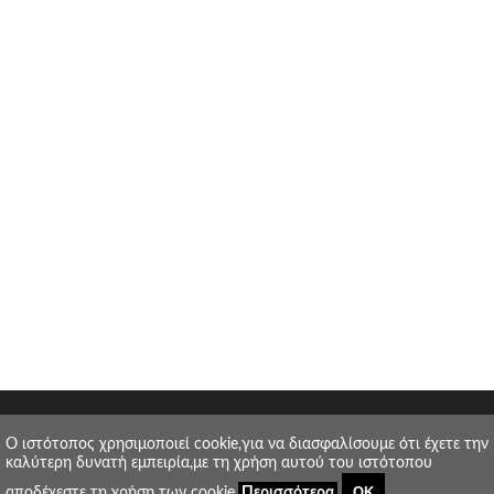
O ιστότοπος χρησιμοποιεί cookie,για να διασφαλίσουμε ότι έχετε την
καλύτερη δυνατή εμπειρία,με τη χρήση αυτού του ιστότοπου
ΟΚ
αποδέχεστε τη χρήση των cookie.
Περισσότερα