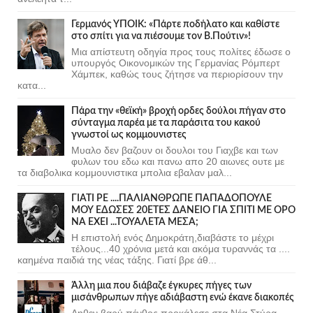
Γερμανός ΥΠΟΙΚ: «Πάρτε ποδήλατο και καθίστε
στο σπίτι για να πιέσουμε τον Β.Πούτιν»!
Μια απίστευτη οδηγία προς τους πολίτες έδωσε ο
υπουργός Οικονομικών της Γερμανίας Ρόμπερτ
Χάμπεκ, καθώς τους ζήτησε να περιορίσουν την
κατα...
Πάρα την «θεϊκή» βροχή ορδες δούλοι πήγαν στο
σύνταγμα παρέα με τα παράσιτα του κακού
γνωστοί ως κομμουνιστες
Μυαλο δεν βαζουν οι δουλοι του Γιαχβε και των
φυλων του εδω και πανω απο 20 αιωνες ουτε με
τα διαβολικα κομμουνιστικα μπολια εβαλαν μαλ...
ΓΙΑΤΙ ΡΕ ....ΠΑΛΙΑΝΘΡΩΠΕ ΠΑΠΑΔΟΠΟΥΛΕ
ΜΟΥ ΕΔΩΣΕΣ 20ΕΤΕΣ ΔΑΝΕΙΟ ΓΙΑ ΣΠΙΤΙ ΜΕ ΟΡΟ
ΝΑ ΕΧΕΙ ...ΤΟΥΑΛΕΤΑ ΜΕΣΑ;
Η επιστολή ενός Δημοκράτη,διαβάστε το μέχρι
τέλους...40 χρόνια μετά και ακόμα τυραννάς τα ....
καημένα παιδιά της νέας τάξης. Γιατί βρε άθ...
Άλλη μια που διάβαζε έγκυρες πήγες των
μισάνθρωπων πήγε αδιάβαστη ενώ έκανε διακοπές
Δηθεν βαρύ πένθος προκάλεσε στα Νέα Στύρα