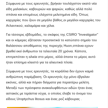
Σύμφωνα με τους ερευνητές, βρήκαν τουλάχιστον εκατό νέα
είδη μαλακίων, καβουριών και ψαριών, καθώς αλλά πολύ
σπάνια και επομένως ελάχιστα μελετημένα είδη. Όπως
καρχαρίες που ζουν σε μεγάλο βάθος,οι μεγάλοι καρχαρίες του
Ατλαντικού, καλαμάρια και χέλια.
Για τέσσερις εβδομάδες, το σκάφος της CSIRO "Investigator"
και οι κάμερες εξέτασαν προσεκτικά το κατώτατο σημείο του
θαλάσσιου αποθέματος της περιοχής Huon,σπάνια εχουν
βρεθεί εκεί άνθρωποι τα τελευταία 20 χρόνια. Κάποτε,
επιτρεπόταν η αλιεία στο μέρος, αλλά έπειτα το μέρος αυτό
ήταν επίσημα κλειστό για τα αλιευτικά πλοία.
Σύμφωνα με τους ερευνητές, τα κοράλλια δεν έχουν καμιά
ανθρώπινη παρέμβαση. Οι ερευνητές όχι μόνο έβγαλαν
εικόνες, αλλά και πήραν δείγματα για περαιτέρω μελέτη.
Μεταξύ των πρόσφατα ανακαλυφθέντων ειδών ήταν ένας
αστακός με τεράστια νύχια, ο οποίος έλαβε το όνομα του
είδους Uroptychus litosus και ένας ροζ κάβουρας .