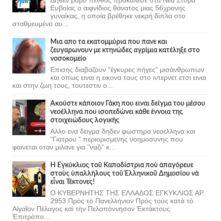
Ευβοίας ο αιφνίδιος θάνατος μιας 56χρονης
γυναίκας, η οποία βρέθηκε νεκρή δίπλα στο
σταθμευμένο αυ...
Μια απο τα εκατομμύρια που πανε και
ζευγαρωνουν με κτηνώδες αγρίμια κατέληξε στο
νοσοκομείο
Επισης διαβαζουν "έγκυρες πήγες" μισάνθρωπων
και οπως ειναι η εικονα τους στο ιντερνετ ετσι ειναι
και στην ζωη τους, τουτεστιν ο...
Ακούστε κάποιον Γάκη που ειναι δείγμα του μέσου
νεοέλληνα που ισοπεδώνει κάθε έννοια της
στοιχειώδους λογικής
Αλλο ενα δειγμα δηδεν φωστηρα νεοελληνα και
"Γιατρου " περιορισμενης νοημοσυνης που
φαινεται οταν μιλανε για "ναζι" κ...
Ἡ Ἐγκύκλιος τοῦ Καποδίστρια ποὺ ἀπαγόρευε
στοὺς ὑπαλλήλους τοῦ Ἑλληνικοῦ Δημοσίου νὰ
εἶναι Τέκτονες!
Ο ΚΥΒΕΡΝΗΤΗΣ ΤΗΣ ΕΛΛΑΔΟΣ ΕΓΚΥΚΛΙΟΣ ΑΡ.
2953 Πρὸς τὸ Πανελλήνιον Πρὸς τοὺς κατὰ τὸ
Αἰγαῖον Πέλαγος καὶ τὴν Πελοπόννησον Ἐκτάκτους
Ἐπιτρόπο...