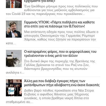
Ερχόμαστε για εσάς»
Ένα ξεκάθαρο μήνυμα προς τους πολιτικούς που
ευθύνονται για τους μαζικούς εμβολιασμούς για
τον Covid-19 και τις παρενέργειες που προκάλεσαν...
Γερμανός ΥΠΟΙΚ: «Πάρτε ποδήλατο και καθίστε
στο σπίτι για να πιέσουμε τον Β.Πούτιν»!
Μια απίστευτη οδηγία προς τους πολίτες έδωσε ο
υπουργός Οικονομικών της Γερμανίας Ρόμπερτ
Χάμπεκ, καθώς τους ζήτησε να περιορίσουν την
κατα...
Ο καταραμένος φάρος, που οι φαροφύλακες του
τρελαίνονταν ο ένας μετά τον άλλον
Στο δυτικό άκρο της περιοχής της Βρετάνης της
Γαλλίας βρίσκεται το στενό του Ραζ-ντε-Σεν,
διάσπαρτο βραχονησίδες που τις κτυπούν
ανελέητα τ...
Άλλη μια που διάβαζε έγκυρες πήγες των
μισάνθρωπων πήγε αδιάβαστη ενώ έκανε διακοπές
Δηθεν βαρύ πένθος προκάλεσε στα Νέα Στύρα
Ευβοίας ο αιφνίδιος θάνατος μιας 56χρονης
γυναίκας, η οποία βρέθηκε νεκρή δίπλα στο
σταθμευμένο αυ...