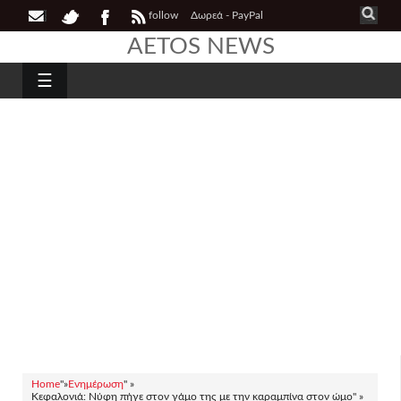
follow
Δωρεά - PayPal
AETOS NEWS
☰
Home
"»
Ενημέρωση
" »
Κεφαλονιά: Νύφη πήγε στον γάμο της με την καραμπίνα στον ώμο" »