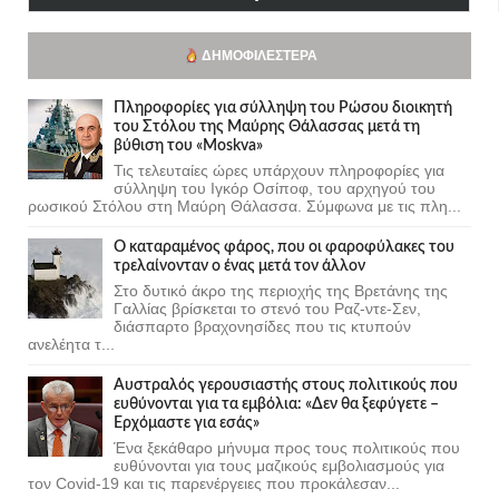
ΔΗΜΟΦΙΛΈΣΤΕΡΑ
Πληροφορίες για σύλληψη του Ρώσου διοικητή
του Στόλου της Mαύρης Θάλασσας μετά τη
βύθιση του «Moskva»
Τις τελευταίες ώρες υπάρχουν πληροφορίες για
σύλληψη του Ιγκόρ Οσίποφ, του αρχηγού του
ρωσικού Στόλου στη Μαύρη Θάλασσα. Σύμφωνα με τις πλη...
Ο καταραμένος φάρος, που οι φαροφύλακες του
τρελαίνονταν ο ένας μετά τον άλλον
Στο δυτικό άκρο της περιοχής της Βρετάνης της
Γαλλίας βρίσκεται το στενό του Ραζ-ντε-Σεν,
διάσπαρτο βραχονησίδες που τις κτυπούν
ανελέητα τ...
Αυστραλός γερουσιαστής στους πολιτικούς που
ευθύνονται για τα εμβόλια: «Δεν θα ξεφύγετε –
Ερχόμαστε για εσάς»
Ένα ξεκάθαρο μήνυμα προς τους πολιτικούς που
ευθύνονται για τους μαζικούς εμβολιασμούς για
τον Covid-19 και τις παρενέργειες που προκάλεσαν...