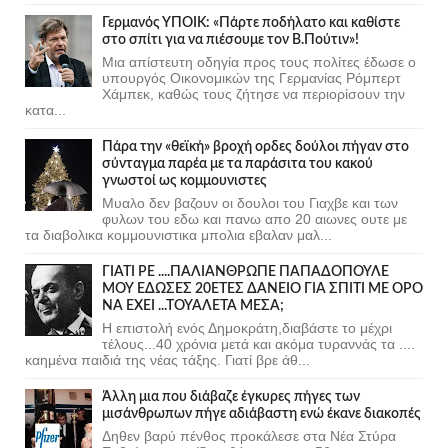
Γερμανός ΥΠΟΙΚ: «Πάρτε ποδήλατο και καθίστε
στο σπίτι για να πιέσουμε τον Β.Πούτιν»!
Μια απίστευτη οδηγία προς τους πολίτες έδωσε ο
υπουργός Οικονομικών της Γερμανίας Ρόμπερτ
Χάμπεκ, καθώς τους ζήτησε να περιορίσουν την
κατα...
Πάρα την «θεϊκή» βροχή ορδες δούλοι πήγαν στο
σύνταγμα παρέα με τα παράσιτα του κακού
γνωστοί ως κομμουνιστες
Μυαλο δεν βαζουν οι δουλοι του Γιαχβε και των
φυλων του εδω και πανω απο 20 αιωνες ουτε με
τα διαβολικα κομμουνιστικα μπολια εβαλαν μαλ...
ΓΙΑΤΙ ΡΕ ....ΠΑΛΙΑΝΘΡΩΠΕ ΠΑΠΑΔΟΠΟΥΛΕ
ΜΟΥ ΕΔΩΣΕΣ 20ΕΤΕΣ ΔΑΝΕΙΟ ΓΙΑ ΣΠΙΤΙ ΜΕ ΟΡΟ
ΝΑ ΕΧΕΙ ...ΤΟΥΑΛΕΤΑ ΜΕΣΑ;
Η επιστολή ενός Δημοκράτη,διαβάστε το μέχρι
τέλους...40 χρόνια μετά και ακόμα τυραννάς τα ....
καημένα παιδιά της νέας τάξης. Γιατί βρε άθ...
Άλλη μια που διάβαζε έγκυρες πήγες των
μισάνθρωπων πήγε αδιάβαστη ενώ έκανε διακοπές
Δηθεν βαρύ πένθος προκάλεσε στα Νέα Στύρα