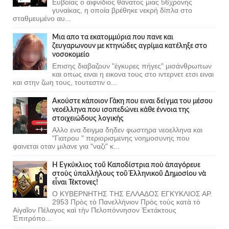
Ευβοίας ο αιφνίδιος θάνατος μιας 56χρονης
γυναίκας, η οποία βρέθηκε νεκρή δίπλα στο
σταθμευμένο αυ...
Μια απο τα εκατομμύρια που πανε και
ζευγαρωνουν με κτηνώδες αγρίμια κατέληξε στο
νοσοκομείο
Επισης διαβαζουν "έγκυρες πήγες" μισάνθρωπων
και οπως ειναι η εικονα τους στο ιντερνετ ετσι ειναι
και στην ζωη τους, τουτεστιν ο...
Ακούστε κάποιον Γάκη που ειναι δείγμα του μέσου
νεοέλληνα που ισοπεδώνει κάθε έννοια της
στοιχειώδους λογικής
Αλλο ενα δειγμα δηδεν φωστηρα νεοελληνα και
"Γιατρου " περιορισμενης νοημοσυνης που
φαινεται οταν μιλανε για "ναζι" κ...
Ἡ Ἐγκύκλιος τοῦ Καποδίστρια ποὺ ἀπαγόρευε
στοὺς ὑπαλλήλους τοῦ Ἑλληνικοῦ Δημοσίου νὰ
εἶναι Τέκτονες!
Ο ΚΥΒΕΡΝΗΤΗΣ ΤΗΣ ΕΛΛΑΔΟΣ ΕΓΚΥΚΛΙΟΣ ΑΡ.
2953 Πρὸς τὸ Πανελλήνιον Πρὸς τοὺς κατὰ τὸ
Αἰγαῖον Πέλαγος καὶ τὴν Πελοπόννησον Ἐκτάκτους
Ἐπιτρόπο...