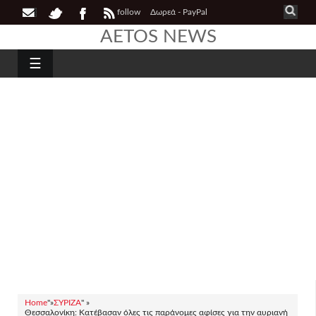
follow
Δωρεά - PayPal
AETOS NEWS
☰
Home
"»
ΣΥΡΙΖΑ
" »
Θεσσαλονίκη: Κατέβασαν όλες τις παράνομες αφίσες για την αυριανή