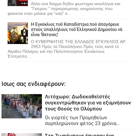
Αλλο ενα δειγμα δηδεν φωστηρα νεοελληνα και
"Γιατρου " περιορισμενης νοημοσυνης που
φαινεται οταν μιλανε για "ναζι" κ...
Ἡ Ἐγκύκλιος τοῦ Καποδίστρια ποὺ ἀπαγόρευε
στοὺς ὑπαλλήλους τοῦ Ἑλληνικοῦ Δημοσίου νὰ
εἶναι Τέκτονες!
Ο ΚΥΒΕΡΝΗΤΗΣ ΤΗΣ ΕΛΛΑΔΟΣ ΕΓΚΥΚΛΙΟΣ ΑΡ.
2953 Πρὸς τὸ Πανελλήνιον Πρὸς τοὺς κατὰ τὸ
Αἰγαῖον Πέλαγος καὶ τὴν Πελοπόννησον Ἐκτάκτους
Ἐπιτρόπο...