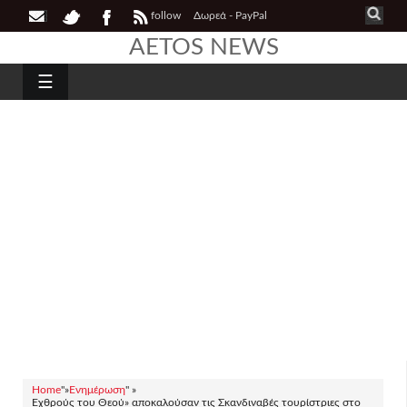
follow
Δωρεά - PayPal
AETOS NEWS
☰
Home
"»
Ενημέρωση
" »
Εχθρούς του Θεού» αποκαλούσαν τις Σκανδιναβές τουρίστριες στο