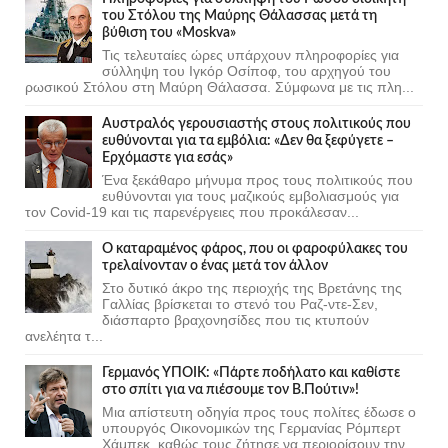
του Στόλου της Mαύρης Θάλασσας μετά τη
βύθιση του «Moskva»
Τις τελευταίες ώρες υπάρχουν πληροφορίες για
σύλληψη του Ιγκόρ Οσίποφ, του αρχηγού του
ρωσικού Στόλου στη Μαύρη Θάλασσα. Σύμφωνα με τις πλη...
Αυστραλός γερουσιαστής στους πολιτικούς που
ευθύνονται για τα εμβόλια: «Δεν θα ξεφύγετε –
Ερχόμαστε για εσάς»
Ένα ξεκάθαρο μήνυμα προς τους πολιτικούς που
ευθύνονται για τους μαζικούς εμβολιασμούς για
τον Covid-19 και τις παρενέργειες που προκάλεσαν...
Ο καταραμένος φάρος, που οι φαροφύλακες του
τρελαίνονταν ο ένας μετά τον άλλον
Στο δυτικό άκρο της περιοχής της Βρετάνης της
Γαλλίας βρίσκεται το στενό του Ραζ-ντε-Σεν,
διάσπαρτο βραχονησίδες που τις κτυπούν
ανελέητα τ...
Γερμανός ΥΠΟΙΚ: «Πάρτε ποδήλατο και καθίστε
στο σπίτι για να πιέσουμε τον Β.Πούτιν»!
Μια απίστευτη οδηγία προς τους πολίτες έδωσε ο
υπουργός Οικονομικών της Γερμανίας Ρόμπερτ
Χάμπεκ, καθώς τους ζήτησε να περιορίσουν την