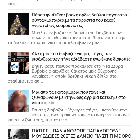
κατα...
Πάρα την «θεϊκή» βροχή ορδες δούλοι πήγαν στο
σύνταγμα παρέα με τα παράσιτα του κακού
γνωστοί ως κομμουνιστες
Μυαλο δεν βαζουν οι δουλοι του Γιαχβε και των
φυλων του εδω και πανω απο 20 αιωνες ουτε με
τα διαβολικα κομμουνιστικα μπολια εβαλαν μαλ...
Άλλη μια που διάβαζε έγκυρες πήγες των
μισάνθρωπων πήγε αδιάβαστη ενώ έκανε διακοπές
Δηθεν βαρύ πένθος προκάλεσε στα Νέα Στύρα
Ευβοίας ο αιφνίδιος θάνατος μιας 56χρονης
γυναίκας, η οποία βρέθηκε νεκρή δίπλα στο
σταθμευμένο αυ...
Μια απο τα εκατομμύρια που πανε και
ζευγαρωνουν με κτηνώδες αγρίμια κατέληξε στο
νοσοκομείο
Επισης διαβαζουν "έγκυρες πήγες" μισάνθρωπων
και οπως ειναι η εικονα τους στο ιντερνετ ετσι ειναι
και στην ζωη τους, τουτεστιν ο...
ΓΙΑΤΙ ΡΕ ....ΠΑΛΙΑΝΘΡΩΠΕ ΠΑΠΑΔΟΠΟΥΛΕ
ΜΟΥ ΕΔΩΣΕΣ 20ΕΤΕΣ ΔΑΝΕΙΟ ΓΙΑ ΣΠΙΤΙ ΜΕ ΟΡΟ