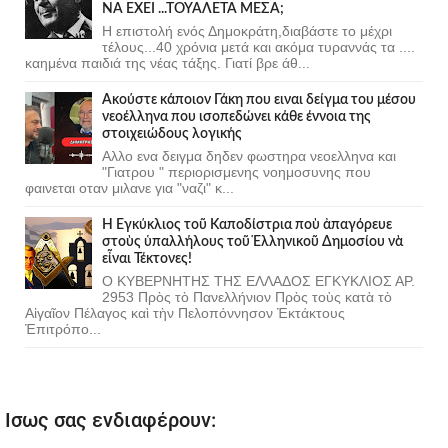
ΝΑ ΕΧΕΙ ...ΤΟΥΑΛΕΤΑ ΜΕΣΑ;
Η επιστολή ενός Δημοκράτη,διαβάστε το μέχρι
τέλους...40 χρόνια μετά και ακόμα τυραννάς τα ....
καημένα παιδιά της νέας τάξης. Γιατί βρε άθ...
Ακούστε κάποιον Γάκη που ειναι δείγμα του μέσου
νεοέλληνα που ισοπεδώνει κάθε έννοια της
στοιχειώδους λογικής
Αλλο ενα δειγμα δηδεν φωστηρα νεοελληνα και
"Γιατρου " περιορισμενης νοημοσυνης που
φαινεται οταν μιλανε για "ναζι" κ...
Ἡ Ἐγκύκλιος τοῦ Καποδίστρια ποὺ ἀπαγόρευε
στοὺς ὑπαλλήλους τοῦ Ἑλληνικοῦ Δημοσίου νὰ
εἶναι Τέκτονες!
Ο ΚΥΒΕΡΝΗΤΗΣ ΤΗΣ ΕΛΛΑΔΟΣ ΕΓΚΥΚΛΙΟΣ ΑΡ.
2953 Πρὸς τὸ Πανελλήνιον Πρὸς τοὺς κατὰ τὸ
Αἰγαῖον Πέλαγος καὶ τὴν Πελοπόννησον Ἐκτάκτους
Ἐπιτρόπο...