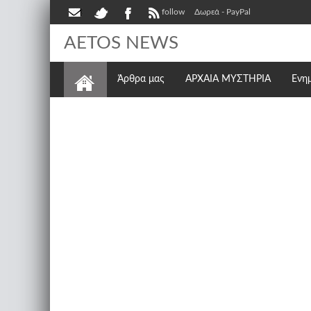
follow
Δωρεά - PayPal
AETOS NEWS
Άρθρα μας
ΑΡΧΑΙΑ ΜΥΣΤΗΡΙΑ
Ενη