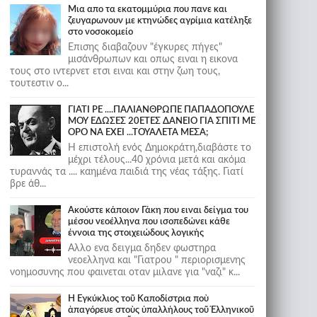
Μια απο τα εκατομμύρια που πανε και
ζευγαρωνουν με κτηνώδες αγρίμια κατέληξε
στο νοσοκομείο
Επισης διαβαζουν "έγκυρες πήγες"
μισάνθρωπων και οπως ειναι η εικονα
τους στο ιντερνετ ετσι ειναι και στην ζωη τους,
τουτεστιν ο...
ΓΙΑΤΙ ΡΕ ....ΠΑΛΙΑΝΘΡΩΠΕ ΠΑΠΑΔΟΠΟΥΛΕ
ΜΟΥ ΕΔΩΣΕΣ 20ΕΤΕΣ ΔΑΝΕΙΟ ΓΙΑ ΣΠΙΤΙ ΜΕ
ΟΡΟ ΝΑ ΕΧΕΙ ...ΤΟΥΑΛΕΤΑ ΜΕΣΑ;
Η επιστολή ενός Δημοκράτη,διαβάστε το
μέχρι τέλους...40 χρόνια μετά και ακόμα
τυραννάς τα .... καημένα παιδιά της νέας τάξης. Γιατί
βρε άθ...
Ακούστε κάποιον Γάκη που ειναι δείγμα του
μέσου νεοέλληνα που ισοπεδώνει κάθε
έννοια της στοιχειώδους λογικής
Αλλο ενα δειγμα δηδεν φωστηρα
νεοελληνα και "Γιατρου " περιορισμενης
νοημοσυνης που φαινεται οταν μιλανε για "ναζι" κ...
Ἡ Ἐγκύκλιος τοῦ Καποδίστρια ποὺ
ἀπαγόρευε στοὺς ὑπαλλήλους τοῦ Ἑλληνικοῦ