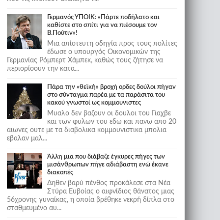
Γερμανός ΥΠΟΙΚ: «Πάρτε ποδήλατο και
καθίστε στο σπίτι για να πιέσουμε τον
Β.Πούτιν»!
Μια απίστευτη οδηγία προς τους πολίτες
έδωσε ο υπουργός Οικονομικών της
Γερμανίας Ρόμπερτ Χάμπεκ, καθώς τους ζήτησε να
περιορίσουν την κατα...
Πάρα την «θεϊκή» βροχή ορδες δούλοι πήγαν
στο σύνταγμα παρέα με τα παράσιτα του
κακού γνωστοί ως κομμουνιστες
Μυαλο δεν βαζουν οι δουλοι του Γιαχβε
και των φυλων του εδω και πανω απο 20
αιωνες ουτε με τα διαβολικα κομμουνιστικα μπολια
εβαλαν μαλ...
Άλλη μια που διάβαζε έγκυρες πήγες των
μισάνθρωπων πήγε αδιάβαστη ενώ έκανε
διακοπές
Δηθεν βαρύ πένθος προκάλεσε στα Νέα
Στύρα Ευβοίας ο αιφνίδιος θάνατος μιας
56χρονης γυναίκας, η οποία βρέθηκε νεκρή δίπλα στο
σταθμευμένο αυ...