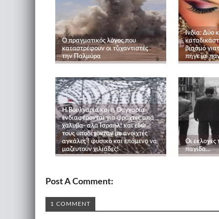
Ινδία: Δύο 
Ο πραγματικός λόγος που
καταδικάστ
καταστρέφουν οι τζιχαντιστές
βιασμό γιατ
την Παλμύρα
πήγε με πα
Η Βουλγαρία και η Ουγγαρία
ενδιαφέρονται για φράχτες από
χάλυβα- αλά Ισραήλ! και εδώ
τους υποδέχονταν με ανοιχτές
αγκάλες ! φυσικό και επόμενο να
Οι εκλογές 
μαζευτούν χιλιαδες!
παγίδα…
Post A Comment:
1 COMMENT