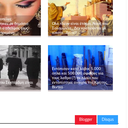
κοπέλες
ηκαν σε δημόσιο
Ολα πλέον είναι έτοιμα..Ναος του
ί ο αδελφός τους
Σολομώντα.. Δεν κρατιούνται με
ντρεμένη
τίποτα...Δείτε!!
Εντόπισαν κατά λάθος 5.000
όπλα και 500.000 σφαίρες για
τους λαθρο (?) σε πλοίο που
του Σεπτέμβρη είναι
εντοπίστηκε ανοιχτά της Κρήτης
Βίντεο
Blogger
Disqus