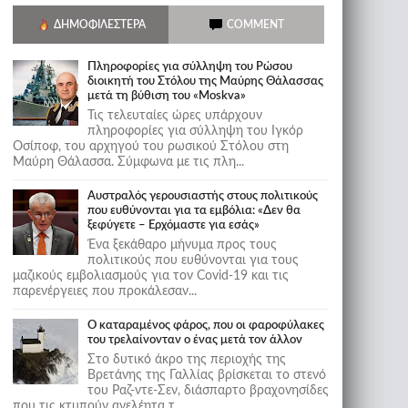
ΔΗΜΟΦΙΛΈΣΤΕΡΑ
COMMENT
Πληροφορίες για σύλληψη του Ρώσου
διοικητή του Στόλου της Mαύρης Θάλασσας
μετά τη βύθιση του «Moskva»
Τις τελευταίες ώρες υπάρχουν
πληροφορίες για σύλληψη του Ιγκόρ
Οσίποφ, του αρχηγού του ρωσικού Στόλου στη
Μαύρη Θάλασσα. Σύμφωνα με τις πλη...
Αυστραλός γερουσιαστής στους πολιτικούς
που ευθύνονται για τα εμβόλια: «Δεν θα
ξεφύγετε – Ερχόμαστε για εσάς»
Ένα ξεκάθαρο μήνυμα προς τους
πολιτικούς που ευθύνονται για τους
μαζικούς εμβολιασμούς για τον Covid-19 και τις
παρενέργειες που προκάλεσαν...
Ο καταραμένος φάρος, που οι φαροφύλακες
του τρελαίνονταν ο ένας μετά τον άλλον
Στο δυτικό άκρο της περιοχής της
Βρετάνης της Γαλλίας βρίσκεται το στενό
του Ραζ-ντε-Σεν, διάσπαρτο βραχονησίδες
που τις κτυπούν ανελέητα τ...