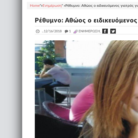
Home
"»
Ενημέρωση
" »
Ρέθυμνο: Αθώος ο ειδικευόμενος γιατρός γι
Ρέθυμνο: Αθώος ο ειδικευόμενος
..
12/16/2018
_
1
ΕΝΗΜΈΡΩΣΗ,