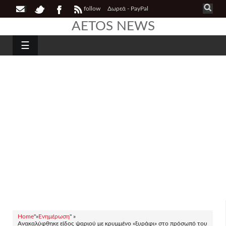
follow
Δωρεά - PayPal
AETOS NEWS
☰
Home
"»
Ενημέρωση
" »
Ανακαλύφθηκε είδος ψαριού με κρυμμένο «ξυράφι» στο πρόσωπό του