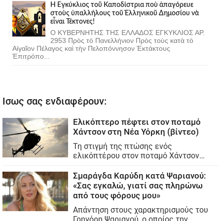
Ἡ Ἐγκύκλιος τοῦ Καποδίστρια ποὺ ἀπαγόρευε
στοὺς ὑπαλλήλους τοῦ Ἑλληνικοῦ Δημοσίου νὰ
εἶναι Τέκτονες!
Ο ΚΥΒΕΡΝΗΤΗΣ ΤΗΣ ΕΛΛΑΔΟΣ ΕΓΚΥΚΛΙΟΣ ΑΡ.
2953 Πρὸς τὸ Πανελλήνιον Πρὸς τοὺς κατὰ τὸ
Αἰγαῖον Πέλαγος καὶ τὴν Πελοπόννησον Ἐκτάκτους
Ἐπιτρόπο...