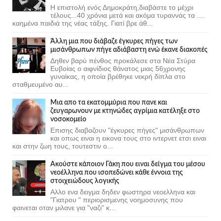
Η επιστολή ενός Δημοκράτη,διαβάστε το μέχρι
τέλους...40 χρόνια μετά και ακόμα τυραννάς τα ....
καημένα παιδιά της νέας τάξης. Γιατί βρε άθ...
Άλλη μια που διάβαζε έγκυρες πήγες των
μισάνθρωπων πήγε αδιάβαστη ενώ έκανε διακοπές
Δηθεν βαρύ πένθος προκάλεσε στα Νέα Στύρα
Ευβοίας ο αιφνίδιος θάνατος μιας 56χρονης
γυναίκας, η οποία βρέθηκε νεκρή δίπλα στο
σταθμευμένο αυ...
Μια απο τα εκατομμύρια που πανε και
ζευγαρωνουν με κτηνώδες αγρίμια κατέληξε στο
νοσοκομείο
Επισης διαβαζουν "έγκυρες πήγες" μισάνθρωπων
και οπως ειναι η εικονα τους στο ιντερνετ ετσι ειναι
και στην ζωη τους, τουτεστιν ο...
Ακούστε κάποιον Γάκη που ειναι δείγμα του μέσου
νεοέλληνα που ισοπεδώνει κάθε έννοια της
στοιχειώδους λογικής
Αλλο ενα δειγμα δηδεν φωστηρα νεοελληνα και
"Γιατρου " περιορισμενης νοημοσυνης που
φαινεται οταν μιλανε για "ναζι" κ...