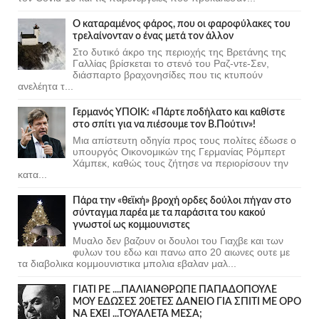
Ο καταραμένος φάρος, που οι φαροφύλακες του
τρελαίνονταν ο ένας μετά τον άλλον
Στο δυτικό άκρο της περιοχής της Βρετάνης της
Γαλλίας βρίσκεται το στενό του Ραζ-ντε-Σεν,
διάσπαρτο βραχονησίδες που τις κτυπούν
ανελέητα τ...
Γερμανός ΥΠΟΙΚ: «Πάρτε ποδήλατο και καθίστε
στο σπίτι για να πιέσουμε τον Β.Πούτιν»!
Μια απίστευτη οδηγία προς τους πολίτες έδωσε ο
υπουργός Οικονομικών της Γερμανίας Ρόμπερτ
Χάμπεκ, καθώς τους ζήτησε να περιορίσουν την
κατα...
Πάρα την «θεϊκή» βροχή ορδες δούλοι πήγαν στο
σύνταγμα παρέα με τα παράσιτα του κακού
γνωστοί ως κομμουνιστες
Μυαλο δεν βαζουν οι δουλοι του Γιαχβε και των
φυλων του εδω και πανω απο 20 αιωνες ουτε με
τα διαβολικα κομμουνιστικα μπολια εβαλαν μαλ...
ΓΙΑΤΙ ΡΕ ....ΠΑΛΙΑΝΘΡΩΠΕ ΠΑΠΑΔΟΠΟΥΛΕ
ΜΟΥ ΕΔΩΣΕΣ 20ΕΤΕΣ ΔΑΝΕΙΟ ΓΙΑ ΣΠΙΤΙ ΜΕ ΟΡΟ
ΝΑ ΕΧΕΙ ...ΤΟΥΑΛΕΤΑ ΜΕΣΑ;