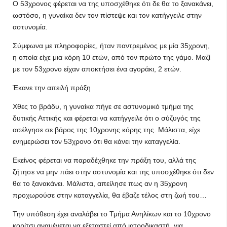
Ο 53χρονος φέρεται να της υποσχέθηκε ότι δε θα το ξανακάνει,
ωστόσο, η γυναίκα δεν τον πίστεψε και τον κατήγγειλε στην
αστυνομία.
Σύμφωνα με πληροφορίες, ήταν παντρεμένος με μία 35χρονη,
η οποία είχε μια κόρη 10 ετών, από τον πρώτο της γάμο. Μαζί
με τον 53χρονο είχαν αποκτήσει ένα αγοράκι, 2 ετών.
Έκανε την απειλή πράξη
Χθες το βράδυ, η γυναίκα πήγε σε αστυνομικό τμήμα της
δυτικής Αττικής και φέρεται να κατήγγειλε ότι ο σύζυγός της
ασέλγησε σε βάρος της 10χρονης κόρης της. Μάλιστα, είχε
ενημερώσει τον 53χρονο ότι θα κάνει την καταγγελία.
Εκείνος φέρεται να παραδέχθηκε την πράξη του, αλλά της
ζήτησε να μην πάει στην αστυνομία και της υποσχέθηκε ότι δεν
θα το ξανακάνει. Μάλιστα, απείλησε πως αν η 35χρονη
προχωρούσε στην καταγγελία, θα έβαζε τέλος στη ζωή του…
Την υπόθεση έχει αναλάβει το Τμήμα Ανηλίκων και το 10χρονο
κορίτσι αναμένεται να εξεταστεί από ιατροδικαστή, για