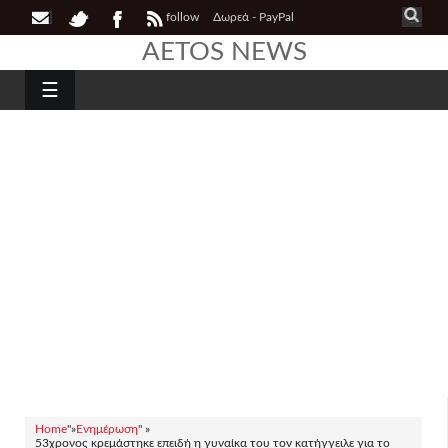
follow
Δωρεά - PayPal
AETOS NEWS
☰
Home
"»
Ενημέρωση
" »
53χρονος κρεμάστηκε επειδή η γυναίκα του τον κατήγγειλε για το