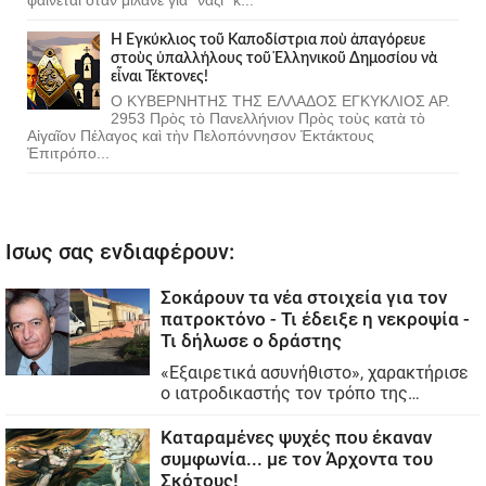
Ἡ Ἐγκύκλιος τοῦ Καποδίστρια ποὺ ἀπαγόρευε
στοὺς ὑπαλλήλους τοῦ Ἑλληνικοῦ Δημοσίου νὰ
εἶναι Τέκτονες!
Ο ΚΥΒΕΡΝΗΤΗΣ ΤΗΣ ΕΛΛΑΔΟΣ ΕΓΚΥΚΛΙΟΣ ΑΡ.
2953 Πρὸς τὸ Πανελλήνιον Πρὸς τοὺς κατὰ τὸ
Αἰγαῖον Πέλαγος καὶ τὴν Πελοπόννησον Ἐκτάκτους
Ἐπιτρόπο...