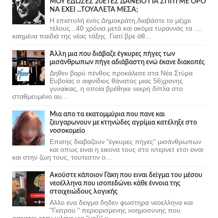
ΜΟΥ ΕΔΩΣΕΣ 20ΕΤΕΣ ΔΑΝΕΙΟ ΓΙΑ ΣΠΙΤΙ ΜΕ ΟΡΟ
ΝΑ ΕΧΕΙ ...ΤΟΥΑΛΕΤΑ ΜΕΣΑ;
Η επιστολή ενός Δημοκράτη,διαβάστε το μέχρι
τέλους...40 χρόνια μετά και ακόμα τυραννάς τα ....
καημένα παιδιά της νέας τάξης. Γιατί βρε άθ...
Άλλη μια που διάβαζε έγκυρες πήγες των
μισάνθρωπων πήγε αδιάβαστη ενώ έκανε διακοπές
Δηθεν βαρύ πένθος προκάλεσε στα Νέα Στύρα
Ευβοίας ο αιφνίδιος θάνατος μιας 56χρονης
γυναίκας, η οποία βρέθηκε νεκρή δίπλα στο
σταθμευμένο αυ...
Μια απο τα εκατομμύρια που πανε και
ζευγαρωνουν με κτηνώδες αγρίμια κατέληξε στο
νοσοκομείο
Επισης διαβαζουν "έγκυρες πήγες" μισάνθρωπων
και οπως ειναι η εικονα τους στο ιντερνετ ετσι ειναι
και στην ζωη τους, τουτεστιν ο...
Ακούστε κάποιον Γάκη που ειναι δείγμα του μέσου
νεοέλληνα που ισοπεδώνει κάθε έννοια της
στοιχειώδους λογικής
Αλλο ενα δειγμα δηδεν φωστηρα νεοελληνα και
"Γιατρου " περιορισμενης νοημοσυνης που
φαινεται οταν μιλανε για "ναζι" κ...