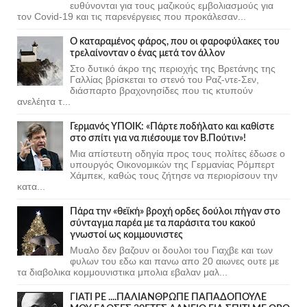
ευθύνονται για τους μαζικούς εμβολιασμούς για
τον Covid-19 και τις παρενέργειες που προκάλεσαν...
Ο καταραμένος φάρος, που οι φαροφύλακες του
τρελαίνονταν ο ένας μετά τον άλλον
Στο δυτικό άκρο της περιοχής της Βρετάνης της
Γαλλίας βρίσκεται το στενό του Ραζ-ντε-Σεν,
διάσπαρτο βραχονησίδες που τις κτυπούν
ανελέητα τ...
Γερμανός ΥΠΟΙΚ: «Πάρτε ποδήλατο και καθίστε
στο σπίτι για να πιέσουμε τον Β.Πούτιν»!
Μια απίστευτη οδηγία προς τους πολίτες έδωσε ο
υπουργός Οικονομικών της Γερμανίας Ρόμπερτ
Χάμπεκ, καθώς τους ζήτησε να περιορίσουν την
κατα...
Πάρα την «θεϊκή» βροχή ορδες δούλοι πήγαν στο
σύνταγμα παρέα με τα παράσιτα του κακού
γνωστοί ως κομμουνιστες
Μυαλο δεν βαζουν οι δουλοι του Γιαχβε και των
φυλων του εδω και πανω απο 20 αιωνες ουτε με
τα διαβολικα κομμουνιστικα μπολια εβαλαν μαλ...
ΓΙΑΤΙ ΡΕ ....ΠΑΛΙΑΝΘΡΩΠΕ ΠΑΠΑΔΟΠΟΥΛΕ