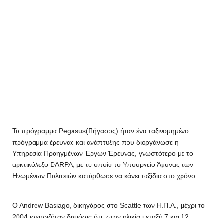
Το πρόγραμμα Pegasus(Πήγασος) ήταν ένα ταξινομημένο
πρόγραμμα έρευνας και ανάπτυξης που διοργάνωσε η
Υπηρεσία Προηγμένων Έργων Έρευνας, γνωστότερο με το
αρκτικόλεξο DARPA, με το οποίο το Υπουργείο Άμυνας των
Ηνωμένων Πολιτειών κατόρθωσε να κάνει ταξίδια στο χρόνο.
Ο Andrew Basiago, δικηγόρος στο Seattle των Η.Π.Α., μέχρι το
2004 ισχυριζόταν δημόσια ότι, στην ηλικία μεταξύ 7 και 12