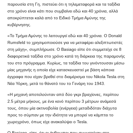
παρουσία στη Γη, πιστεύει ότι η τηλεμεταφορά και τα ταξίδια
στο χρόνο είναι κάτι που συμβαίνει εδώ και 40 χρόνια, αλλά
αποκρύπτεται καλά από το Ειδικό Τμήμα Αμύνης της
κυβέρνησης.
«Το Τμήμα Αμύνης το λειτουργεί εδώ και 40 χρόνια. Ο Donald
Rumsfeld το χρησιμοποιούσε για να μεταφέρει αλεξιπτωτιστές
στη μάχη», συμπλήρωσε. Ο Basiago είπε ότι συμμετείχε σε 8
διαφορετικά ταξίδια στο χρόνο κατά τη διάρκεια της παραμονής
του στο πρόγραμμα. Κυρίως, τα ταξίδια του γινόντουσαν μέσω
μίας μηχανής η οποία είχε κατασκευαστεί με βάση κάποια
έγγραφα που είχαν βρεθεί στο διαμέρισμα του Nikola Tesla στη
Νέα Υόρκη, μετά το θάνατό του το Γενάρη του 1943.
«Η μηχανή αποτελούνταν από δύο γκρι βραχίονες, περίπου
2.5 μέτρα μήκους, με ένα κενό περίπου 3 μέτρων ανάμεσά
τους, όπου μία ακτινοβολία (ενέργεια) μεταδιδόταν διάχυτα
προς το σύμπαν με την ιδιότητα να μπορεί να κάμπτει το
χωροχρόνο, όπως είχε ανακαλύψει ο Tesla.
Ο Basiago, είπε, ότι οι άνθρωποι που συμμετείχαν στο