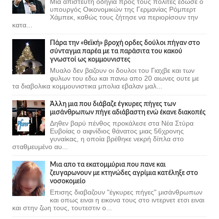
Μια απίστευτη οδηγία προς τους πολίτες έδωσε ο
υπουργός Οικονομικών της Γερμανίας Ρόμπερτ
Χάμπεκ, καθώς τους ζήτησε να περιορίσουν την
κατα...
Πάρα την «θεϊκή» βροχή ορδες δούλοι πήγαν στο
σύνταγμα παρέα με τα παράσιτα του κακού
γνωστοί ως κομμουνιστες
Μυαλο δεν βαζουν οι δουλοι του Γιαχβε και των
φυλων του εδω και πανω απο 20 αιωνες ουτε με
τα διαβολικα κομμουνιστικα μπολια εβαλαν μαλ...
Άλλη μια που διάβαζε έγκυρες πήγες των
μισάνθρωπων πήγε αδιάβαστη ενώ έκανε διακοπές
Δηθεν βαρύ πένθος προκάλεσε στα Νέα Στύρα
Ευβοίας ο αιφνίδιος θάνατος μιας 56χρονης
γυναίκας, η οποία βρέθηκε νεκρή δίπλα στο
σταθμευμένο αυ...
Μια απο τα εκατομμύρια που πανε και
ζευγαρωνουν με κτηνώδες αγρίμια κατέληξε στο
νοσοκομείο
Επισης διαβαζουν "έγκυρες πήγες" μισάνθρωπων
και οπως ειναι η εικονα τους στο ιντερνετ ετσι ειναι
και στην ζωη τους, τουτεστιν ο...