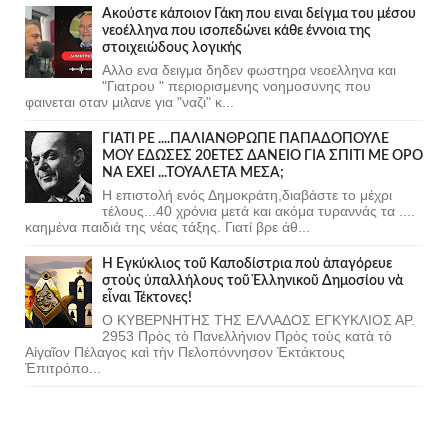
Ακούστε κάποιον Γάκη που ειναι δείγμα του μέσου
νεοέλληνα που ισοπεδώνει κάθε έννοια της
στοιχειώδους λογικής
Αλλο ενα δειγμα δηδεν φωστηρα νεοελληνα και
"Γιατρου " περιορισμενης νοημοσυνης που
φαινεται οταν μιλανε για "ναζι" κ...
ΓΙΑΤΙ ΡΕ ....ΠΑΛΙΑΝΘΡΩΠΕ ΠΑΠΑΔΟΠΟΥΛΕ
ΜΟΥ ΕΔΩΣΕΣ 20ΕΤΕΣ ΔΑΝΕΙΟ ΓΙΑ ΣΠΙΤΙ ΜΕ ΟΡΟ
ΝΑ ΕΧΕΙ ...ΤΟΥΑΛΕΤΑ ΜΕΣΑ;
Η επιστολή ενός Δημοκράτη,διαβάστε το μέχρι
τέλους...40 χρόνια μετά και ακόμα τυραννάς τα ....
καημένα παιδιά της νέας τάξης. Γιατί βρε άθ...
Ἡ Ἐγκύκλιος τοῦ Καποδίστρια ποὺ ἀπαγόρευε
στοὺς ὑπαλλήλους τοῦ Ἑλληνικοῦ Δημοσίου νὰ
εἶναι Τέκτονες!
Ο ΚΥΒΕΡΝΗΤΗΣ ΤΗΣ ΕΛΛΑΔΟΣ ΕΓΚΥΚΛΙΟΣ ΑΡ.
2953 Πρὸς τὸ Πανελλήνιον Πρὸς τοὺς κατὰ τὸ
Αἰγαῖον Πέλαγος καὶ τὴν Πελοπόννησον Ἐκτάκτους
Ἐπιτρόπο...