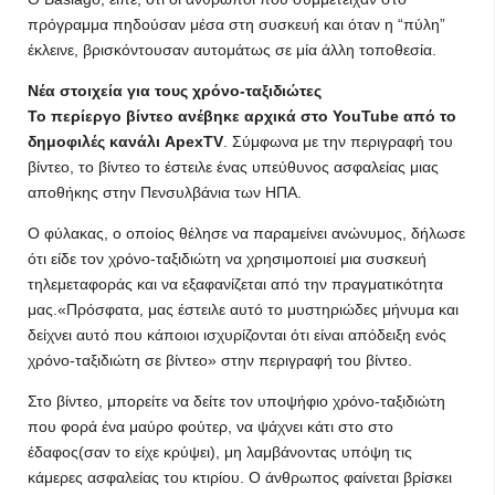
πρόγραμμα πηδούσαν μέσα στη συσκευή και όταν η “πύλη”
έκλεινε, βρισκόντουσαν αυτομάτως σε μία άλλη τοποθεσία.
Νέα στοιχεία για τους χρόνο-ταξιδιώτες
Το περίεργο βίντεο ανέβηκε αρχικά στο YouTube από το
δημοφιλές κανάλι ApexTV
. Σύμφωνα με την περιγραφή του
βίντεο, το βίντεο το έστειλε ένας υπεύθυνος ασφαλείας μιας
αποθήκης στην Πενσυλβάνια των ΗΠΑ.
Ο φύλακας, ο οποίος θέλησε να παραμείνει ανώνυμος, δήλωσε
ότι είδε τον χρόνο-ταξιδιώτη να χρησιμοποιεί μια συσκευή
τηλεμεταφοράς και να εξαφανίζεται από την πραγματικότητα
μας.«Πρόσφατα, μας έστειλε αυτό το μυστηριώδες μήνυμα και
δείχνει αυτό που κάποιοι ισχυρίζονται ότι είναι απόδειξη ενός
χρόνο-ταξιδιώτη σε βίντεο» στην περιγραφή του βίντεο.
Στο βίντεο, μπορείτε να δείτε τον υποψήφιο χρόνο-ταξιδιώτη
που φορά ένα μαύρο φούτερ, να ψάχνει κάτι στο στο
έδαφος(σαν το είχε κρύψει), μη λαμβάνοντας υπόψη τις
κάμερες ασφαλείας του κτιρίου. Ο άνθρωπος φαίνεται βρίσκει