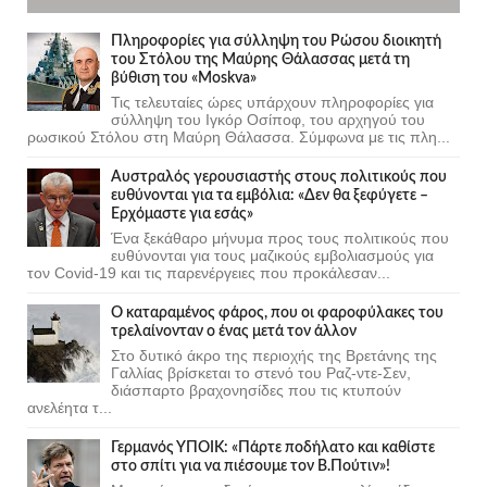
Πληροφορίες για σύλληψη του Ρώσου διοικητή
του Στόλου της Mαύρης Θάλασσας μετά τη
βύθιση του «Moskva»
Τις τελευταίες ώρες υπάρχουν πληροφορίες για
σύλληψη του Ιγκόρ Οσίποφ, του αρχηγού του
ρωσικού Στόλου στη Μαύρη Θάλασσα. Σύμφωνα με τις πλη...
Αυστραλός γερουσιαστής στους πολιτικούς που
ευθύνονται για τα εμβόλια: «Δεν θα ξεφύγετε –
Ερχόμαστε για εσάς»
Ένα ξεκάθαρο μήνυμα προς τους πολιτικούς που
ευθύνονται για τους μαζικούς εμβολιασμούς για
τον Covid-19 και τις παρενέργειες που προκάλεσαν...
Ο καταραμένος φάρος, που οι φαροφύλακες του
τρελαίνονταν ο ένας μετά τον άλλον
Στο δυτικό άκρο της περιοχής της Βρετάνης της
Γαλλίας βρίσκεται το στενό του Ραζ-ντε-Σεν,
διάσπαρτο βραχονησίδες που τις κτυπούν
ανελέητα τ...
Γερμανός ΥΠΟΙΚ: «Πάρτε ποδήλατο και καθίστε
στο σπίτι για να πιέσουμε τον Β.Πούτιν»!