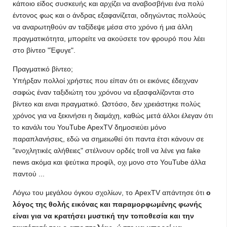
κάποιο είδος συσκευής και αρχίζει να αναβοσβήνει ένα πολύ
έντονος φως και ο άνδρας εξαφανίζεται, οδηγώντας πολλούς
να αναρωτηθούν αν ταξίδεψε μέσα στο χρόνο ή μια άλλη
πραγματικότητα, μπορείτε να ακούσετε τον φρουρό που λέει
στο βίντεο "Έφυγε".
Πραγματικό βίντεο;
Υπήρξαν πολλοί χρήστες που είπαν ότι οι εικόνες έδειχναν
σαφώς έναν ταξιδιώτη του χρόνου να εξασφαλίζονται στο
βίντεο και ειναι πραγματικό. Ωστόσο, δεν χρειάστηκε πολύς
χρόνος για να ξεκινήσει η διαμάχη, καθώς μετά άλλοι έλεγαν ότι
το κανάλι του YouTube ApexTV δημοσιεύει μόνο
παραπλανήσεις, εδώ να σημειωθεί ότι παντα έτσι κάνουν σε
"ενοχλητικές αλήθειες" στέλνουν ορδές troll να λένε για fake
news ακόμα και ψεύτικα προφίλ, οχι μονο στο YouTube άλλα
παντού ...
Λόγω του μεγάλου όγκου σχολίων, το ApexTV απάντησε ότι
ο
λόγος της θολής εικόνας και παραμορφωμένης φωνής
είναι για να κρατήσει μυστική την τοποθεσία και την