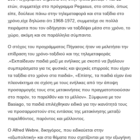
ετών, συμμετείχε στο πρόγραμμα Pegasus, στο οποίο, όπως
είπε, δούλευε πάνω στην τηλεμεταφορά και στα ταξίδια στο
χρόνο,είχε δηλώσει ότι 1968-1972, συμμετείχε σε πολλά
πειράματα που τον οδήγησαν να ταξιδέψει μέσα στο χρόνο, το
χώρο, ακόμη και σε παράλληλα σύμπαντα.
Ο στόχος του προγράμματος Πήγασος ήταν να μελετήσει την
επίδραση του χρόνο-ταξιδιού και της τηλεμεταφοράς
.«Εκπαίδευαν παιδιά μαζί με ενήλικες με σκοπό να βγάλουν
συμπεράσματα για τις φυσικές και ψυχικές επιρροές που είχαν
τα ταξίδια στο χρόνο στα παιδιά», «Επίσης, τα παιδιά είχαν ένα
πλεονέκτημα σε σχέση με τους ενήλικες από την άποψη
προσαρμογής τους στις μετακινήσεις που πραγματοποιούσαν
στο παρόν, το παρελθόν και το μέλλον». Σύμφωνα με τον
Basiago, τα παιδιά επιλέχθηκαν ειδικά για την ικανότητά τους
να προσαρμοστούν στις εντάσεις της μετακίνησης μεταξύ
παρελθόντος, παρόντος και μέλλοντος.
Ο Alfred Webre, δικηγόρος, που ειδικεύεται στην
«εξωπολιτική» και στα θέματα που σχετίζονται με την εξωγήινη