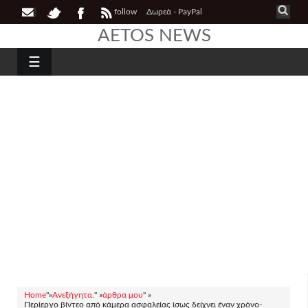
follow
Δωρεά - PayPal
AETOS NEWS
☰
Home
"»
Ανεξήγητα.
" »
άρθρα μου
" »
Περίεργο βίντεο από κάμερα ασφαλείας ίσως δείχνει έναν χρόνο-