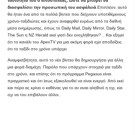
ταυτότητά του ο αποστολέας, ώστε να μπορεί να
διασφαλίσει την προσωπική του ασφάλειά
.Επιπλέον, αυτό
θα ήταν ένα από τα πολλά βίντεο που δείχνουν υποτιθέμενους
χρόνο-ταξιδιώτες και έχουν αναφερθεί ευρέως από τα διεθνή
μέσα ενημέρωσης, όπως το Daily Mail, Daily Mirror, Daily Star,
The Sun η NZ Herald εκεί γιατί δεν ενοχλήθηκαν? .. Και εξηγεί
ότι το κανάλι του ApexTV για μια ακόμη φορά εχει αποδείξεις
ότι το ταξίδι στο χρόνο υπάρχει.
Αναμφισβήτητα, αυτό το νέο βίντεο θα δημιουργήσει για άλλη
μια φορά διαμάχη .Παρόλο που υπάρχουν στοιχειά για ταξίδι
στο χρόνο, και επίσης ότι το πρόγραμμα Pegasus είναι
πραγματικό και ότι ίσως εξακολουθεί να είναι ενεργό. Από εκεί
και πέρα ας κρίνει ο καθένας για το αν ειναι αληθινό η οχι, και
οχι να του επιβάλουν άλλοι..