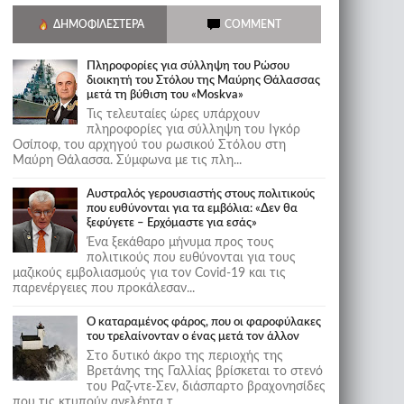
ΔΗΜΟΦΙΛΈΣΤΕΡΑ
COMMENT
Πληροφορίες για σύλληψη του Ρώσου
διοικητή του Στόλου της Mαύρης Θάλασσας
μετά τη βύθιση του «Moskva»
Τις τελευταίες ώρες υπάρχουν
πληροφορίες για σύλληψη του Ιγκόρ
Οσίποφ, του αρχηγού του ρωσικού Στόλου στη
Μαύρη Θάλασσα. Σύμφωνα με τις πλη...
Αυστραλός γερουσιαστής στους πολιτικούς
που ευθύνονται για τα εμβόλια: «Δεν θα
ξεφύγετε – Ερχόμαστε για εσάς»
Ένα ξεκάθαρο μήνυμα προς τους
πολιτικούς που ευθύνονται για τους
μαζικούς εμβολιασμούς για τον Covid-19 και τις
παρενέργειες που προκάλεσαν...
Ο καταραμένος φάρος, που οι φαροφύλακες
του τρελαίνονταν ο ένας μετά τον άλλον
Στο δυτικό άκρο της περιοχής της
Βρετάνης της Γαλλίας βρίσκεται το στενό
του Ραζ-ντε-Σεν, διάσπαρτο βραχονησίδες
που τις κτυπούν ανελέητα τ...