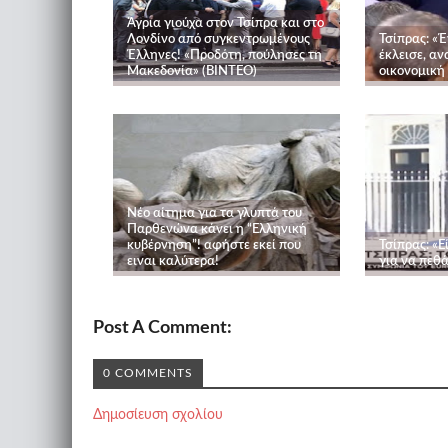
Άγρια γιούχα στον Τσίπρα και στο
Λονδίνο από συγκεντρωμένους
Τσίπρας: «
Έλληνες! «Προδότη, πούλησες τη
έκλεισε, αν
Μακεδονία» (ΒΙΝΤΕΟ)
οικονομική
Νέο αίτημα για τα γλυπτά του
Παρθενώνα κάνει η “Ελληνική
κυβέρνηση”! αφήστε εκεί που
Τσίπρας: «Ε
ειναι καλύτερα!
για να πεθ
Post A Comment:
0 COMMENTS
Δημοσίευση σχολίου