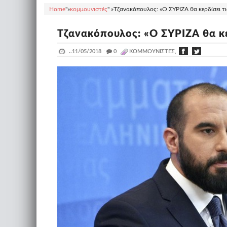
Home
"»
κομμουνιστές
" »
Τζανακόπουλος: «Ο ΣΥΡΙΖΑ θα κερδίσει τι
Τζανακόπουλος: «Ο ΣΥΡΙΖΑ θα κε
..
11/05/2018
_
0
ΚΟΜΜΟΥΝΙΣΤΈΣ,