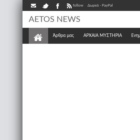
follow
Δωρεά - PayPal
AETOS NEWS
Άρθρα μας
ΑΡΧΑΙΑ ΜΥΣΤΗΡΙΑ
Ενη