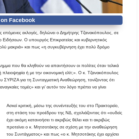
 τις επόμενες εκλογές, δηλώνει ο Δημήτρης Τζανακόπουλος, σε
ο Ειδήσεων. Ο υπουργός Επικρατείας και κυβερνητικός
πολύ μακριά» και πως «η συγκυβέρνηση έχει πολύ δρόμο
ίλημμα που θα κληθούν να απαντήσουν οι πολίτες όταν τελικά
ή πλειοψηφία ή με την οικονομική ελίτ;». Ο κ. Τζανακόπουλος
ου ΣΥΡΙΖΑ για τη Συνταγματική Αναθεώρηση, τονίζοντας ότι
αγκαίες τομές» και γι’ αυτόν τον λόγο πρέπει να γίνει
Ασκεί κριτική, μέσω της συνέντευξής του στο Πρακτορείο,
στη στάση του προέδρου της ΝΔ, σχολιάζοντας ότι «ουδείς
έχει ακόμη κατανοήσει τι ακριβώς θέλει και τι ακριβώς
προτείνει ο κ. Μητσοτάκης σε σχέση με την αναθεώρηση
του Συντάγματος» και πως «ο κ. Μητσοτάκης έχει αρχίσει