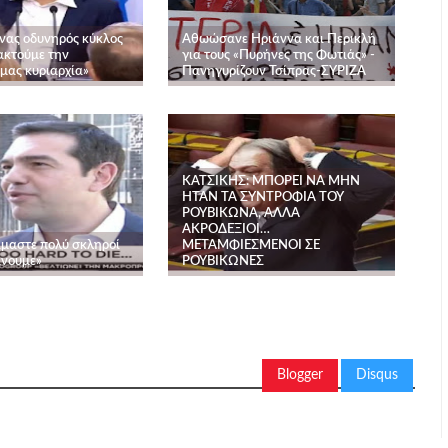
Ένας οδυνηρός κύκλος
Αθωώσανε Ηριάννα και Περικλή
ακτούμε την
για τους «Πυρήνες της Φωτιάς» -
 μας κυριαρχία»
Πανηγυρίζουν Τσίπρας-ΣΥΡΙΖΑ
ΚΑΤΣΙΚΗΣ: ΜΠΟΡΕΙ ΝΑ ΜΗΝ
ΗΤΑΝ ΤΑ ΣΥΝΤΡΟΦΙΑ ΤΟΥ
ΡΟΥΒΙΚΩΝΑ, ΑΛΛΑ
ΑΚΡΟΔΕΞΙΟΙ…
ίμαστε πολύ σκληροί
ΜΕΤΑΜΦΙΕΣΜΕΝΟΙ ΣΕ
άνουμε»
ΡΟΥΒΙΚΩΝΕΣ
Blogger
Disqus