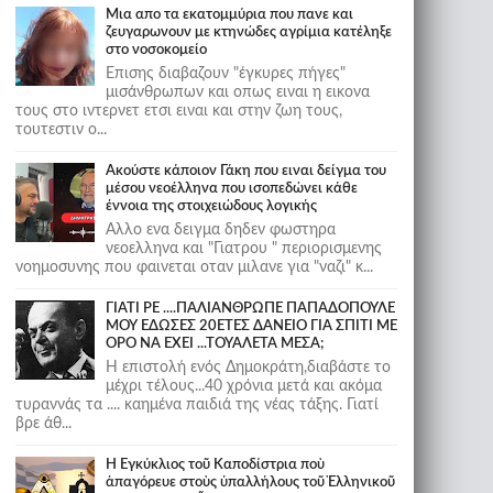
Μια απο τα εκατομμύρια που πανε και
ζευγαρωνουν με κτηνώδες αγρίμια κατέληξε
στο νοσοκομείο
Επισης διαβαζουν "έγκυρες πήγες"
μισάνθρωπων και οπως ειναι η εικονα
τους στο ιντερνετ ετσι ειναι και στην ζωη τους,
τουτεστιν ο...
Ακούστε κάποιον Γάκη που ειναι δείγμα του
μέσου νεοέλληνα που ισοπεδώνει κάθε
έννοια της στοιχειώδους λογικής
Αλλο ενα δειγμα δηδεν φωστηρα
νεοελληνα και "Γιατρου " περιορισμενης
νοημοσυνης που φαινεται οταν μιλανε για "ναζι" κ...
ΓΙΑΤΙ ΡΕ ....ΠΑΛΙΑΝΘΡΩΠΕ ΠΑΠΑΔΟΠΟΥΛΕ
ΜΟΥ ΕΔΩΣΕΣ 20ΕΤΕΣ ΔΑΝΕΙΟ ΓΙΑ ΣΠΙΤΙ ΜΕ
ΟΡΟ ΝΑ ΕΧΕΙ ...ΤΟΥΑΛΕΤΑ ΜΕΣΑ;
Η επιστολή ενός Δημοκράτη,διαβάστε το
μέχρι τέλους...40 χρόνια μετά και ακόμα
τυραννάς τα .... καημένα παιδιά της νέας τάξης. Γιατί
βρε άθ...
Ἡ Ἐγκύκλιος τοῦ Καποδίστρια ποὺ
ἀπαγόρευε στοὺς ὑπαλλήλους τοῦ Ἑλληνικοῦ