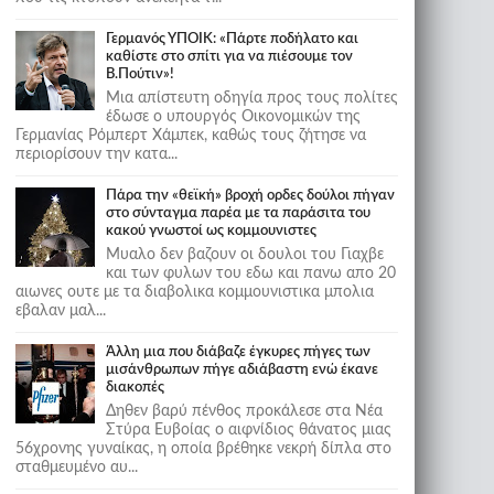
Γερμανός ΥΠΟΙΚ: «Πάρτε ποδήλατο και
καθίστε στο σπίτι για να πιέσουμε τον
Β.Πούτιν»!
Μια απίστευτη οδηγία προς τους πολίτες
έδωσε ο υπουργός Οικονομικών της
Γερμανίας Ρόμπερτ Χάμπεκ, καθώς τους ζήτησε να
περιορίσουν την κατα...
Πάρα την «θεϊκή» βροχή ορδες δούλοι πήγαν
στο σύνταγμα παρέα με τα παράσιτα του
κακού γνωστοί ως κομμουνιστες
Μυαλο δεν βαζουν οι δουλοι του Γιαχβε
και των φυλων του εδω και πανω απο 20
αιωνες ουτε με τα διαβολικα κομμουνιστικα μπολια
εβαλαν μαλ...
Άλλη μια που διάβαζε έγκυρες πήγες των
μισάνθρωπων πήγε αδιάβαστη ενώ έκανε
διακοπές
Δηθεν βαρύ πένθος προκάλεσε στα Νέα
Στύρα Ευβοίας ο αιφνίδιος θάνατος μιας
56χρονης γυναίκας, η οποία βρέθηκε νεκρή δίπλα στο
σταθμευμένο αυ...