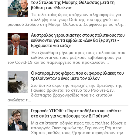
του Στόλου της Mαύρης Θάλασσας μετά τη
βύθιση του «Moskva»
Τις τελευταίες ώρες υπάρχουν πληροφορίες για
σύλληψη του Ιγκόρ Οσίποφ, του αρχηγού του
ρωσικού Στόλου στη Μαύρη Θάλασσα. Σύμφωνα με τις πλη...
Αυστραλός γερουσιαστής στους πολιτικούς που
ευθύνονται για τα εμβόλια: «Δεν θα ξεφύγετε –
Ερχόμαστε για εσάς»
Ένα ξεκάθαρο μήνυμα προς τους πολιτικούς που
ευθύνονται για τους μαζικούς εμβολιασμούς για
τον Covid-19 και τις παρενέργειες που προκάλεσαν...
Ο καταραμένος φάρος, που οι φαροφύλακες του
τρελαίνονταν ο ένας μετά τον άλλον
Στο δυτικό άκρο της περιοχής της Βρετάνης της
Γαλλίας βρίσκεται το στενό του Ραζ-ντε-Σεν,
διάσπαρτο βραχονησίδες που τις κτυπούν
ανελέητα τ...
Γερμανός ΥΠΟΙΚ: «Πάρτε ποδήλατο και καθίστε
στο σπίτι για να πιέσουμε τον Β.Πούτιν»!
Μια απίστευτη οδηγία προς τους πολίτες έδωσε ο
υπουργός Οικονομικών της Γερμανίας Ρόμπερτ
Χάμπεκ, καθώς τους ζήτησε να περιορίσουν την