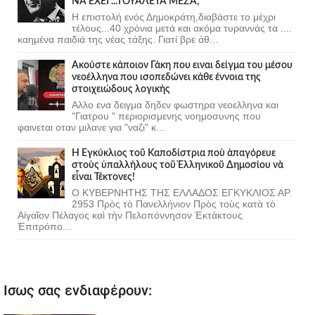
ΝΑ ΕΧΕΙ ...ΤΟΥΑΛΕΤΑ ΜΕΣΑ;
Η επιστολή ενός Δημοκράτη,διαβάστε το μέχρι
τέλους...40 χρόνια μετά και ακόμα τυραννάς τα ....
καημένα παιδιά της νέας τάξης. Γιατί βρε άθ...
Ακούστε κάποιον Γάκη που ειναι δείγμα του μέσου
νεοέλληνα που ισοπεδώνει κάθε έννοια της
στοιχειώδους λογικής
Αλλο ενα δειγμα δηδεν φωστηρα νεοελληνα και
"Γιατρου " περιορισμενης νοημοσυνης που
φαινεται οταν μιλανε για "ναζι" κ...
Ἡ Ἐγκύκλιος τοῦ Καποδίστρια ποὺ ἀπαγόρευε
στοὺς ὑπαλλήλους τοῦ Ἑλληνικοῦ Δημοσίου νὰ
εἶναι Τέκτονες!
Ο ΚΥΒΕΡΝΗΤΗΣ ΤΗΣ ΕΛΛΑΔΟΣ ΕΓΚΥΚΛΙΟΣ ΑΡ.
2953 Πρὸς τὸ Πανελλήνιον Πρὸς τοὺς κατὰ τὸ
Αἰγαῖον Πέλαγος καὶ τὴν Πελοπόννησον Ἐκτάκτους
Ἐπιτρόπο...