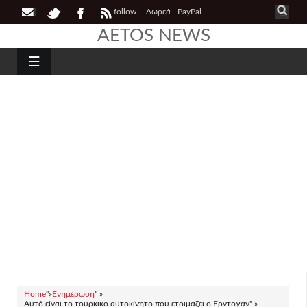
follow
Δωρεά - PayPal
AETOS NEWS
☰
Home
"»
Ενημέρωση
" »
Αυτό είναι το τούρκικο αυτοκίνητο που ετοιμάζει ο Ερντογάν" »