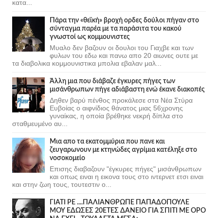
κατα...
Πάρα την «θεϊκή» βροχή ορδες δούλοι πήγαν στο
σύνταγμα παρέα με τα παράσιτα του κακού
γνωστοί ως κομμουνιστες
Μυαλο δεν βαζουν οι δουλοι του Γιαχβε και των
φυλων του εδω και πανω απο 20 αιωνες ουτε με
τα διαβολικα κομμουνιστικα μπολια εβαλαν μαλ...
Άλλη μια που διάβαζε έγκυρες πήγες των
μισάνθρωπων πήγε αδιάβαστη ενώ έκανε διακοπές
Δηθεν βαρύ πένθος προκάλεσε στα Νέα Στύρα
Ευβοίας ο αιφνίδιος θάνατος μιας 56χρονης
γυναίκας, η οποία βρέθηκε νεκρή δίπλα στο
σταθμευμένο αυ...
Μια απο τα εκατομμύρια που πανε και
ζευγαρωνουν με κτηνώδες αγρίμια κατέληξε στο
νοσοκομείο
Επισης διαβαζουν "έγκυρες πήγες" μισάνθρωπων
και οπως ειναι η εικονα τους στο ιντερνετ ετσι ειναι
και στην ζωη τους, τουτεστιν ο...
ΓΙΑΤΙ ΡΕ ....ΠΑΛΙΑΝΘΡΩΠΕ ΠΑΠΑΔΟΠΟΥΛΕ
ΜΟΥ ΕΔΩΣΕΣ 20ΕΤΕΣ ΔΑΝΕΙΟ ΓΙΑ ΣΠΙΤΙ ΜΕ ΟΡΟ