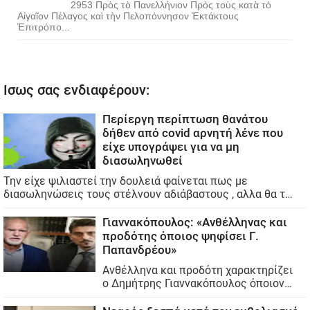
2953 Πρὸς τὸ Πανελλήνιον Πρὸς τοὺς κατὰ τὸ
Αἰγαῖον Πέλαγος καὶ τὴν Πελοπόννησον Ἐκτάκτους
Ἐπιτρόπο...