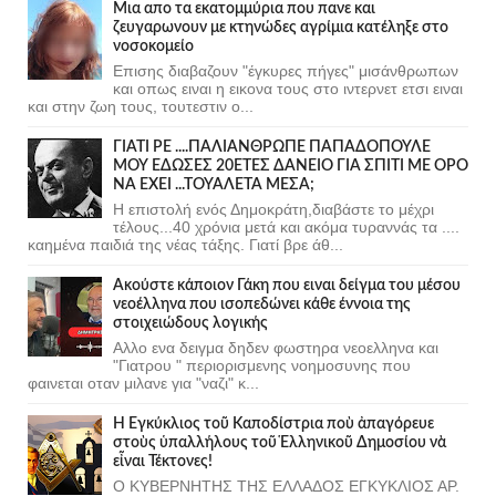
Μια απο τα εκατομμύρια που πανε και
ζευγαρωνουν με κτηνώδες αγρίμια κατέληξε στο
νοσοκομείο
Επισης διαβαζουν "έγκυρες πήγες" μισάνθρωπων
και οπως ειναι η εικονα τους στο ιντερνετ ετσι ειναι
και στην ζωη τους, τουτεστιν ο...
ΓΙΑΤΙ ΡΕ ....ΠΑΛΙΑΝΘΡΩΠΕ ΠΑΠΑΔΟΠΟΥΛΕ
ΜΟΥ ΕΔΩΣΕΣ 20ΕΤΕΣ ΔΑΝΕΙΟ ΓΙΑ ΣΠΙΤΙ ΜΕ ΟΡΟ
ΝΑ ΕΧΕΙ ...ΤΟΥΑΛΕΤΑ ΜΕΣΑ;
Η επιστολή ενός Δημοκράτη,διαβάστε το μέχρι
τέλους...40 χρόνια μετά και ακόμα τυραννάς τα ....
καημένα παιδιά της νέας τάξης. Γιατί βρε άθ...
Ακούστε κάποιον Γάκη που ειναι δείγμα του μέσου
νεοέλληνα που ισοπεδώνει κάθε έννοια της
στοιχειώδους λογικής
Αλλο ενα δειγμα δηδεν φωστηρα νεοελληνα και
"Γιατρου " περιορισμενης νοημοσυνης που
φαινεται οταν μιλανε για "ναζι" κ...
Ἡ Ἐγκύκλιος τοῦ Καποδίστρια ποὺ ἀπαγόρευε
στοὺς ὑπαλλήλους τοῦ Ἑλληνικοῦ Δημοσίου νὰ
εἶναι Τέκτονες!
Ο ΚΥΒΕΡΝΗΤΗΣ ΤΗΣ ΕΛΛΑΔΟΣ ΕΓΚΥΚΛΙΟΣ ΑΡ.