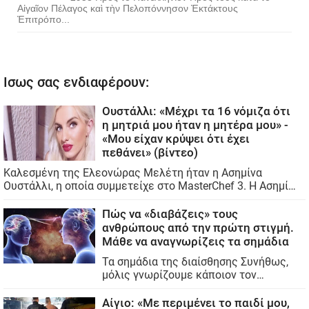
Αἰγαῖον Πέλαγος καὶ τὴν Πελοπόννησον Ἐκτάκτους
Ἐπιτρόπο...