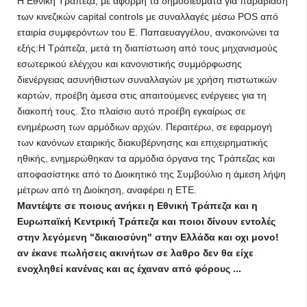
Η Εθνική Τράπεζα, με αφορμή τα δημοσιεύματα για παραβίαση
των κινεζικών capital controls με συναλλαγές μέσω POS από
εταιρία συμφερόντων του Ε. Παπαευαγγέλου, ανακοινώνει τα
εξής:Η Τράπεζα, μετά τη διαπίστωση από τους μηχανισμούς
εσωτερικού ελέγχου και κανονιστικής συμμόρφωσης
διενέργειας ασυνήθιστων συναλλαγών με χρήση πιστωτικών
καρτών, προέβη άμεσα στις απαιτούμενες ενέργειες για τη
διακοπή τους. Στο πλαίσιο αυτό προέβη εγκαίρως σε
ενημέρωση των αρμόδιων αρχών. Περαιτέρω, σε εφαρμογή
των κανόνων εταιρικής διακυβέρνησης και επιχειρηματικής
ηθικής, ενημερώθηκαν τα αρμόδια όργανα της Τράπεζας και
αποφασίστηκε από το Διοικητικό της Συμβούλιο η άμεση λήψη
μέτρων από τη Διοίκηση, αναφέρει η ΕΤΕ.
Μαντέψτε σε ποιους ανήκει η Εθνική Τράπεζα και η
Ευρωπαϊκή Κεντρική Τράπεζα και ποιοι δίνουν εντολές
στην λεγόμενη "δικαιοσύνη" στην Ελλάδα και οχι μονο!
αν έκανε πωλήσεις ακινήτων σε λαθρο δεν θα είχε
ενοχληθεί κανένας και ας έχαναν από φόρους ...