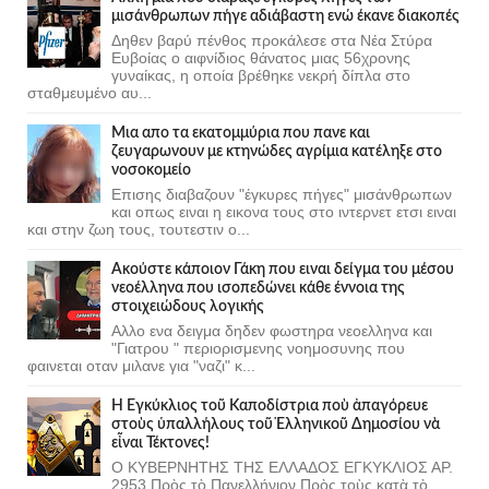
μισάνθρωπων πήγε αδιάβαστη ενώ έκανε διακοπές
Δηθεν βαρύ πένθος προκάλεσε στα Νέα Στύρα
Ευβοίας ο αιφνίδιος θάνατος μιας 56χρονης
γυναίκας, η οποία βρέθηκε νεκρή δίπλα στο
σταθμευμένο αυ...
Μια απο τα εκατομμύρια που πανε και
ζευγαρωνουν με κτηνώδες αγρίμια κατέληξε στο
νοσοκομείο
Επισης διαβαζουν "έγκυρες πήγες" μισάνθρωπων
και οπως ειναι η εικονα τους στο ιντερνετ ετσι ειναι
και στην ζωη τους, τουτεστιν ο...
Ακούστε κάποιον Γάκη που ειναι δείγμα του μέσου
νεοέλληνα που ισοπεδώνει κάθε έννοια της
στοιχειώδους λογικής
Αλλο ενα δειγμα δηδεν φωστηρα νεοελληνα και
"Γιατρου " περιορισμενης νοημοσυνης που
φαινεται οταν μιλανε για "ναζι" κ...
Ἡ Ἐγκύκλιος τοῦ Καποδίστρια ποὺ ἀπαγόρευε
στοὺς ὑπαλλήλους τοῦ Ἑλληνικοῦ Δημοσίου νὰ
εἶναι Τέκτονες!
Ο ΚΥΒΕΡΝΗΤΗΣ ΤΗΣ ΕΛΛΑΔΟΣ ΕΓΚΥΚΛΙΟΣ ΑΡ.
2953 Πρὸς τὸ Πανελλήνιον Πρὸς τοὺς κατὰ τὸ