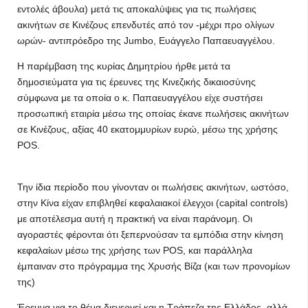
εντολές άβουλα) μετά τις αποκαλύψεις για τις πωλήσεις
ακινήτων σε Κινέζους επενδυτές από τον -μέχρι προ ολίγων
ωρών- αντιπρόεδρο της Jumbo, Ευάγγελο Παπαευαγγέλου.
Η παρέμβαση της κυρίας Δημητρίου ήρθε μετά τα
δημοσιεύματα για τις έρευνες της Κινεζικής δικαιοσύνης
σύμφωνα με τα οποία ο κ. Παπαευαγγέλου είχε συστήσει
προσωπική εταιρία μέσω της οποίας έκανε πωλήσεις ακινήτων
σε Κινέζους, αξίας 40 εκατομμυρίων ευρώ, μέσω της χρήσης
POS.
Την ίδια περίοδο που γίνονταν οι πωλήσεις ακινήτων, ωστόσο,
στην Κίνα είχαν επιβληθεί κεφαλαιακοί έλεγχοι (capital controls)
με αποτέλεσμα αυτή η πρακτική να είναι παράνομη. Οι
αγοραστές φέρονται ότι ξεπερνούσαν τα εμπόδια στην κίνηση
κεφαλαίων μέσω της χρήσης των POS, και παράλληλα
έμπαιναν στο πρόγραμμα της Χρυσής Βίζα (και των προνομίων
της)
Έρευνα για το θέμα διενεργεί και η Τράπεζα της Ελλάδος, αλλά