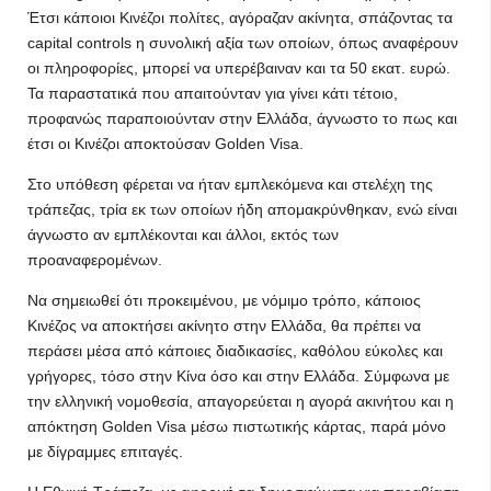
Έτσι κάποιοι Κινέζοι πολίτες, αγόραζαν ακίνητα, σπάζοντας τα
capital controls η συνολική αξία των οποίων, όπως αναφέρουν
οι πληροφορίες, μπορεί να υπερέβαιναν και τα 50 εκατ. ευρώ.
Τα παραστατικά που απαιτούνταν για γίνει κάτι τέτοιο,
προφανώς παραποιούνταν στην Ελλάδα, άγνωστο το πως και
έτσι οι Κινέζοι αποκτούσαν Golden Visa.
Στο υπόθεση φέρεται να ήταν εμπλεκόμενα και στελέχη της
τράπεζας, τρία εκ των οποίων ήδη απομακρύνθηκαν, ενώ είναι
άγνωστο αν εμπλέκονται και άλλοι, εκτός των
προαναφερομένων.
Να σημειωθεί ότι προκειμένου, με νόμιμο τρόπο, κάποιος
Κινέζος να αποκτήσει ακίνητο στην Ελλάδα, θα πρέπει να
περάσει μέσα από κάποιες διαδικασίες, καθόλου εύκολες και
γρήγορες, τόσο στην Κίνα όσο και στην Ελλάδα. Σύμφωνα με
την ελληνική νομοθεσία, απαγορεύεται η αγορά ακινήτου και η
απόκτηση Golden Visa μέσω πιστωτικής κάρτας, παρά μόνο
με δίγραμμες επιταγές.