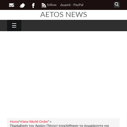
follow
Δωρεά - PayPal
AETOS NEWS
☰
Home
"»
New World Order
" »
Παρέμβαση του Αρείου Πάγου! ενοχλήθηκαν τα συμφέροντα για