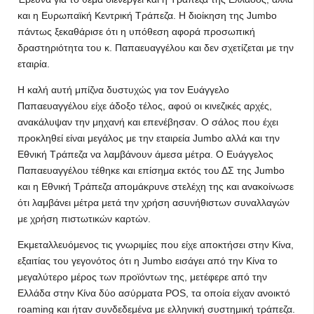
και η Ευρωπαϊκή Κεντρική Τράπεζα. Η διοίκηση της Jumbo
πάντως ξεκαθάρισε ότι η υπόθεση αφορά προσωπική
δραστηριότητα του κ. Παπαευαγγέλου και δεν σχετίζεται με την
εταιρία.
Η καλή αυτή μπίζνα δυστυχώς για τον Ευάγγελο
Παπαευαγγέλου είχε άδοξο τέλος, αφού οι κινεζικές αρχές,
ανακάλυψαν την μηχανή και επενέβησαν. Ο σάλος που έχει
προκληθεί είναι μεγάλος με την εταιρεία Jumbo αλλά και την
Εθνική Τράπεζα να λαμβάνουν άμεσα μέτρα. Ο Ευάγγελος
Παπαευαγγέλου τέθηκε και επίσημα εκτός του ΔΣ της Jumbo
και η Εθνική Τράπεζα απομάκρυνε στελέχη της και ανακοίνωσε
ότι λαμβάνει μέτρα μετά την χρήση ασυνήθιστων συναλλαγών
με χρήση πιστωτικών καρτών.
Εκμεταλλευόμενος τις γνωριμίες που είχε αποκτήσει στην Κίνα,
εξαιτίας του γεγονότος ότι η Jumbo εισάγει από την Κίνα το
μεγαλύτερο μέρος των προϊόντων της, μετέφερε από την
Ελλάδα στην Κίνα δύο ασύρματα POS, τα οποία είχαν ανοικτό
roaming και ήταν συνδεδεμένα με ελληνική συστημική τράπεζα.