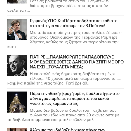
Γαλλίας βρίσκεται το στενό του Ραζ-ντε-Σεν,
διάσπαρτο βραχονησίδες που τις κτυπούν
ανελέητα τ...
Γερμανός ΥΠΟΙΚ: «Πάρτε ποδήλατο και καθίστε
στο σπίτι για να πιέσουμε τον Β.Πούτιν»!
Μια απίστευτη οδηγία προς τους πολίτες έδωσε ο
υπουργός Οικονομικών της Γερμανίας Ρόμπερτ
Χάμπεκ, καθώς τους ζήτησε να περιορίσουν την
κατα...
ΓΙΑΤΙ ΡΕ ....ΠΑΛΙΑΝΘΡΩΠΕ ΠΑΠΑΔΟΠΟΥΛΕ
ΜΟΥ ΕΔΩΣΕΣ 20ΕΤΕΣ ΔΑΝΕΙΟ ΓΙΑ ΣΠΙΤΙ ΜΕ ΟΡΟ
ΝΑ ΕΧΕΙ ...ΤΟΥΑΛΕΤΑ ΜΕΣΑ;
Η επιστολή ενός Δημοκράτη,διαβάστε το μέχρι
τέλους...40 χρόνια μετά και ακόμα τυραννάς τα ....
καημένα παιδιά της νέας τάξης. Γιατί βρε άθ...
Πάρα την «θεϊκή» βροχή ορδες δούλοι πήγαν στο
σύνταγμα παρέα με τα παράσιτα του κακού
γνωστοί ως κομμουνιστες
Μυαλο δεν βαζουν οι δουλοι του Γιαχβε και των
φυλων του εδω και πανω απο 20 αιωνες ουτε με
τα διαβολικα κομμουνιστικα μπολια εβαλαν μαλ...
Άλλη μια που διάβαζε έγκυρες πήγες των