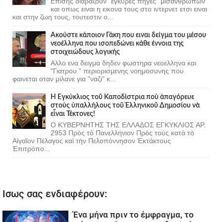
Επισης διαβαζουν "έγκυρες πήγες" μισάνθρωπων
και οπως ειναι η εικονα τους στο ιντερνετ ετσι ειναι
και στην ζωη τους, τουτεστιν ο...
Ακούστε κάποιον Γάκη που ειναι δείγμα του μέσου
νεοέλληνα που ισοπεδώνει κάθε έννοια της
στοιχειώδους λογικής
Αλλο ενα δειγμα δηδεν φωστηρα νεοελληνα και
"Γιατρου " περιορισμενης νοημοσυνης που
φαινεται οταν μιλανε για "ναζι" κ...
Ἡ Ἐγκύκλιος τοῦ Καποδίστρια ποὺ ἀπαγόρευε
στοὺς ὑπαλλήλους τοῦ Ἑλληνικοῦ Δημοσίου νὰ
εἶναι Τέκτονες!
Ο ΚΥΒΕΡΝΗΤΗΣ ΤΗΣ ΕΛΛΑΔΟΣ ΕΓΚΥΚΛΙΟΣ ΑΡ.
2953 Πρὸς τὸ Πανελλήνιον Πρὸς τοὺς κατὰ τὸ
Αἰγαῖον Πέλαγος καὶ τὴν Πελοπόννησον Ἐκτάκτους
Ἐπιτρόπο...