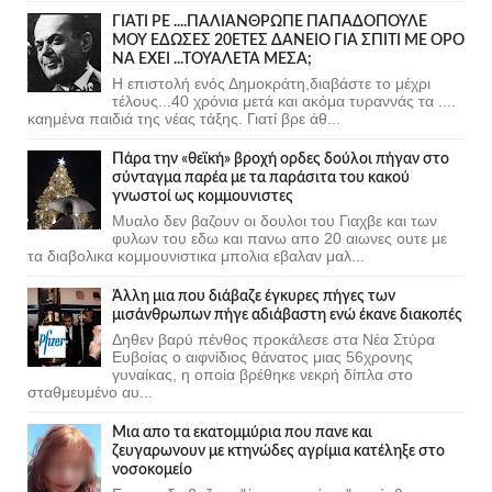
ΓΙΑΤΙ ΡΕ ....ΠΑΛΙΑΝΘΡΩΠΕ ΠΑΠΑΔΟΠΟΥΛΕ
ΜΟΥ ΕΔΩΣΕΣ 20ΕΤΕΣ ΔΑΝΕΙΟ ΓΙΑ ΣΠΙΤΙ ΜΕ ΟΡΟ
ΝΑ ΕΧΕΙ ...ΤΟΥΑΛΕΤΑ ΜΕΣΑ;
Η επιστολή ενός Δημοκράτη,διαβάστε το μέχρι
τέλους...40 χρόνια μετά και ακόμα τυραννάς τα ....
καημένα παιδιά της νέας τάξης. Γιατί βρε άθ...
Πάρα την «θεϊκή» βροχή ορδες δούλοι πήγαν στο
σύνταγμα παρέα με τα παράσιτα του κακού
γνωστοί ως κομμουνιστες
Μυαλο δεν βαζουν οι δουλοι του Γιαχβε και των
φυλων του εδω και πανω απο 20 αιωνες ουτε με
τα διαβολικα κομμουνιστικα μπολια εβαλαν μαλ...
Άλλη μια που διάβαζε έγκυρες πήγες των
μισάνθρωπων πήγε αδιάβαστη ενώ έκανε διακοπές
Δηθεν βαρύ πένθος προκάλεσε στα Νέα Στύρα
Ευβοίας ο αιφνίδιος θάνατος μιας 56χρονης
γυναίκας, η οποία βρέθηκε νεκρή δίπλα στο
σταθμευμένο αυ...
Μια απο τα εκατομμύρια που πανε και
ζευγαρωνουν με κτηνώδες αγρίμια κατέληξε στο
νοσοκομείο