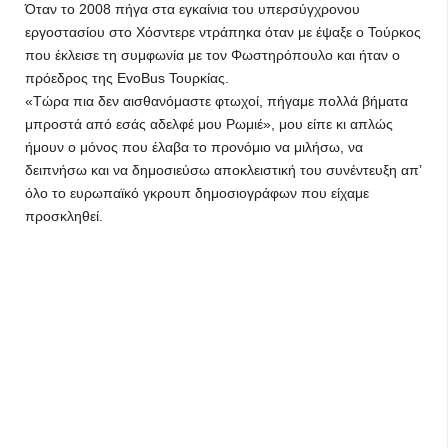
Όταν το 2008 πήγα στα εγκαίνια του υπερσύγχρονου
εργοστασίου στο Χόσντερε ντράπηκα όταν με έψαξε ο Τούρκος
που έκλεισε τη συμφωνία με τον Φωστηρόπουλο και ήταν ο
πρόεδρος της EvoBus Τουρκίας.
«Τώρα πια δεν αισθανόμαστε φτωχοί, πήγαμε πολλά βήματα
μπροστά από εσάς αδελφέ μου Ρωμιέ», μου είπε κι απλώς
ήμουν ο μόνος που έλαβα το προνόμιο να μιλήσω, να
δειπνήσω και να δημοσιεύσω αποκλειστική του συνέντευξη απ’
όλο το ευρωπαϊκό γκρουπ δημοσιογράφων που είχαμε
προσκληθεί.