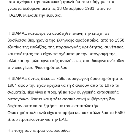
υποτάχθηκε στην πελατειακή φρενίτιδα που οδήγησε στα
γνωστά δεδομένα μετά τις 18 Οκτωβρίου 1981, όταν το
ΠΑΣΟΚ ανέλαβε την εξουσία.
Η ΒΙΑΜΑΞ κατάφερε να αναδειχθεί εκείνη την εποχή σε
βασίλισσα βιομηχανία της ελληνικής αμαξοποιΐας, από το 1958
εξαιτίας της ευελιξίας, της παραγωγικής αρτιότητας, συνέπειας
και ποιότητας που είχαν τα οχήματα με την υπογραφή της,
αλλά και της φιλο-εργατικής αντιλήψεως που διέκρινε ανέκαθεν
την οικογένεια Φωστηρόπουλου.
Η ΒΙΑΜΑΞ όντως διέκοψε κάθε παραγωγική δραστηριότητα το
1984 αφού την είχαν αρχίσει να τη διαλύουν από το 1976 τα
σωματεία, είχε γίνει η προμήθεια των ουγγρικής κατασκευής
ρυπογόνων Ikarus και η τότε σοσιαλιστική κυβέρνηση δεν
δεχόταν ούτε να συζητήσει με τον «καπιταλιστή»
Φωστηρόπουλο ενώ είχε απορρίψει ως «ακατάλληλα» τα F580
Sπου προτείνονταν για την ΕΑΣ.
Η εποχή των «πρασινοφρουρών»