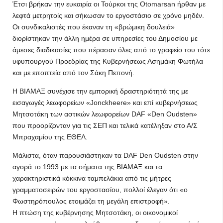
Έτσι βρήκαν την ευκαιρία οι Τούρκοι της Otomarsan ήρθαν με
λεφτά μετρητοίς και σήκωσαν το εργοστάσιο σε χρόνο μηδέν.
Οι συνδικαλιστές που έκαναν τη «βρώμικη δουλειά»
διορίστηκαν την άλλη ημέρα σε υπηρεσίες του Δημοσίου με
άμεσες διαδικασίες που πέρασαν όλες από το γραφείο του τότε
υφυπουργού Προεδρίας της Κυβερνήσεως Ασημάκη Φωτήλα
και με εποπτεία από τον Σάκη Πεπονή.
Η ΒΙΑΜΑΞ συνέχισε την εμπορική δραστηριότητά της με
εισαγωγές λεωφορείων «Jonckheere» και επί κυβερνήσεως
Μητσοτάκη των αστικών λεωφορείων DAF «Den Oudsten»
που προορίζονταν για τις ΣΕΠ και τελικά κατέληξαν στο Α/Σ
Μπραχαμίου της ΕΘΕΛ.
Μάλιστα, όταν παρουσιάστηκαν τα DAF Den Oudsten στην
αγορά το 1993 με τα σήματα της ΒΙΑΜΑΞ και τα
χαρακτηριστικά κόκκινα ταμπελάκια από τις μήτρες
γραμματοσειρών του εργοστασίου, πολλοί έλεγαν ότι «ο
Φωστηρόπουλος ετοιμάζει τη μεγάλη επιστροφή».
Η πτώση της κυβέρνησης Μητσοτάκη, οι οικονομικοί