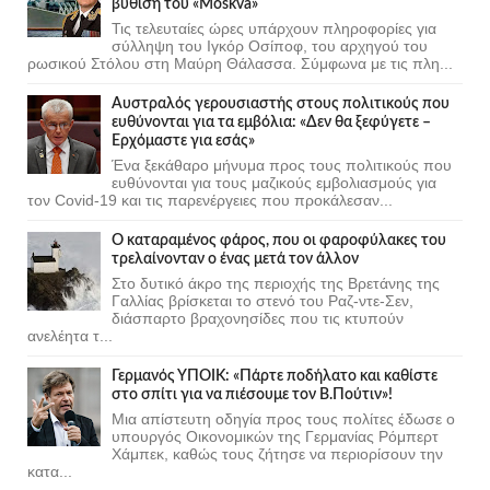
βύθιση του «Moskva»
Τις τελευταίες ώρες υπάρχουν πληροφορίες για
σύλληψη του Ιγκόρ Οσίποφ, του αρχηγού του
ρωσικού Στόλου στη Μαύρη Θάλασσα. Σύμφωνα με τις πλη...
Αυστραλός γερουσιαστής στους πολιτικούς που
ευθύνονται για τα εμβόλια: «Δεν θα ξεφύγετε –
Ερχόμαστε για εσάς»
Ένα ξεκάθαρο μήνυμα προς τους πολιτικούς που
ευθύνονται για τους μαζικούς εμβολιασμούς για
τον Covid-19 και τις παρενέργειες που προκάλεσαν...
Ο καταραμένος φάρος, που οι φαροφύλακες του
τρελαίνονταν ο ένας μετά τον άλλον
Στο δυτικό άκρο της περιοχής της Βρετάνης της
Γαλλίας βρίσκεται το στενό του Ραζ-ντε-Σεν,
διάσπαρτο βραχονησίδες που τις κτυπούν
ανελέητα τ...
Γερμανός ΥΠΟΙΚ: «Πάρτε ποδήλατο και καθίστε
στο σπίτι για να πιέσουμε τον Β.Πούτιν»!
Μια απίστευτη οδηγία προς τους πολίτες έδωσε ο
υπουργός Οικονομικών της Γερμανίας Ρόμπερτ
Χάμπεκ, καθώς τους ζήτησε να περιορίσουν την
κατα...