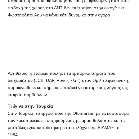
πειραματισμοί που ακολούθησαν και η διαφαινόμενη από τότε
εισδοχή της χώρας στο ΔΝΤ δεν επέτρεψαν στην οικογένεια
Φωστηρόπουλου να κάνει κάτι δυναμικό στην αγορά.
Αντιθέτως, η εταιρεία πώλησε τα εμπορικά σήματα που
διαχειριζόταν (JCB, DAF, Rover, κλπ.) στον Όμιλο Σφακιανάκη,
συρρικνώθηκε και σήμερα φυτοζωεί για ιστορικούς λόγους ως
εταιρεία συμβούλων.
Τι έγινε στην Τουρκία
Στην Τουρκία, το εργοστάσιο της Otomarsan με τα κούτσουρα
των κρεοπωλείων, τους φούρνους με άμμο θαλάσσης και τις
ματσόλες εξευρωπαΐστηκε με τα σπλάχνα της ΒΙΑΜΑΞ το
1984.