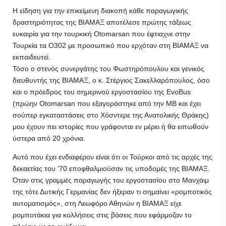
Η είδηση για την επικείμενη διακοπή κάθε παραγωγικής
δραστηριότητας της ΒΙΑΜΑΞ αποτέλεσε πρώτης τάξεως
ευκαιρία για την τουρκική Otomarsan που έφτιαχνε στην
Τουρκία τα Ο302 με προσωπικό που ερχόταν στη ΒΙΑΜΑΞ να
εκπαιδευτεί.
Τόσο ο στενός συνεργάτης του Φωστηρόπουλου και γενικός
διευθυντής της ΒΙΑΜΑΞ, ο κ. Στέργιος Σακελλαρόπουλος, όσο
και ο πρόεδρος του σημερινού εργοστασίου της EvoBus
(πρώην Otomarsan που εξαγοράστηκε από την MB και έχει
σούπερ εγκαταστάσεις στο Χόσντερε της Ανατολικής Θράκης)
μου έχουν πει ιστορίες που γράφονται εν μέρει ή θα ειπωθούν
ύστερα από 20 χρόνια.
Αυτό που έχει ενδιαφέρον είναι ότι οι Τούρκοι από τις αρχές της
δεκαετίας του ’70 εποφθαλμιούσαν τις υποδομές της ΒΙΑΜΑΞ.
Όταν στις γραμμές παραγωγής του εργοστασίου στο Μανχάιμ
της τότε Δυτικής Γερμανίας δεν ήξεραν τι σημαίνει «ρομποτικός
αυτοματισμός», στη Λεωφόρο Αθηνών η ΒΙΑΜΑΞ είχε
ρομποτάκια για κολλήσεις στις βάσεις που εφάρμοζαν το