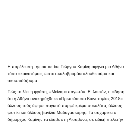
Η παρέλευση της οκταετίας Γιώργου Καμίνη αφήνει μια Αθήνα
τόσο «καινοτόμο», ώστε σκυλοβρoμάει ολούθε ούρα και
σκουπιδόζουμα
Πώς το λέει η φράση; «Μείναμε παγωτό». Ε, λοιπόν, η είδηση
ότι η Αθήνα ανακηρύχθηκε «Πρωτεύουσα Καινοτομίας 2018»
άλλους τούς άφησε παγωτό παρφέ κρέμα σοκολάτα, άλλους
φιστίκι και άλλους βανίλια Μαδαγασκάρης. Τα συχαρίκια ο
δήμαρχος Καμίνης τα έλαβε στη Λισαβόνα, σε ειδική «τελετή»