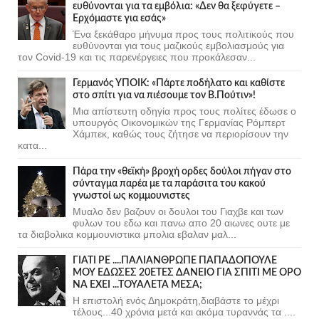
ευθύνονται για τα εμβόλια: «Δεν θα ξεφύγετε –
Ερχόμαστε για εσάς»
Ένα ξεκάθαρο μήνυμα προς τους πολιτικούς που
ευθύνονται για τους μαζικούς εμβολιασμούς για
τον Covid-19 και τις παρενέργειες που προκάλεσαν...
Γερμανός ΥΠΟΙΚ: «Πάρτε ποδήλατο και καθίστε
στο σπίτι για να πιέσουμε τον Β.Πούτιν»!
Μια απίστευτη οδηγία προς τους πολίτες έδωσε ο
υπουργός Οικονομικών της Γερμανίας Ρόμπερτ
Χάμπεκ, καθώς τους ζήτησε να περιορίσουν την
κατα...
Πάρα την «θεϊκή» βροχή ορδες δούλοι πήγαν στο
σύνταγμα παρέα με τα παράσιτα του κακού
γνωστοί ως κομμουνιστες
Μυαλο δεν βαζουν οι δουλοι του Γιαχβε και των
φυλων του εδω και πανω απο 20 αιωνες ουτε με
τα διαβολικα κομμουνιστικα μπολια εβαλαν μαλ...
ΓΙΑΤΙ ΡΕ ....ΠΑΛΙΑΝΘΡΩΠΕ ΠΑΠΑΔΟΠΟΥΛΕ
ΜΟΥ ΕΔΩΣΕΣ 20ΕΤΕΣ ΔΑΝΕΙΟ ΓΙΑ ΣΠΙΤΙ ΜΕ ΟΡΟ
ΝΑ ΕΧΕΙ ...ΤΟΥΑΛΕΤΑ ΜΕΣΑ;
Η επιστολή ενός Δημοκράτη,διαβάστε το μέχρι
τέλους...40 χρόνια μετά και ακόμα τυραννάς τα ....