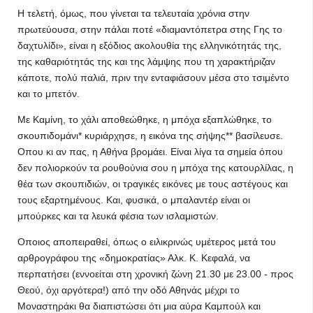
Η τελετή, όμως, που γίνεται τα τελευταία χρόνια στην
πρωτεύουσα, στην πάλαι ποτέ «διαμαντόπετρα στης Γης το
δαχτυλίδι», είναι η εξόδιος ακολουθία της ελληνικότητάς της,
της καθαριότητάς της και της λάμψης που τη χαρακτήριζαν
κάποτε, πολύ παλιά, πριν την ενταφιάσουν μέσα στο τσιμέντο
και το μπετόν.
Με Καμίνη, το χάλι αποθεώθηκε, η μπόχα εξαπλώθηκε, το
σκουπιδομάνι* κυριάρχησε, η εικόνα της σήψης** βασίλευσε.
Οπου κι αν πας, η Αθήνα βρομάει. Είναι λίγα τα σημεία όπου
δεν πολιορκούν τα ρουθούνια σου η μπόχα της κατουρλίλας, η
θέα των σκουπιδιών, οι τραγικές εικόνες με τους αστέγους και
τους εξαρτημένους. Και, φυσικά, ο μπαλαντέρ είναι οι
μπούρκες και τα λευκά φέσια των ισλαμιστών.
Οποιος αποπειραθεί, όπως ο ειλικρινώς υμέτερος μετά του
αρθρογράφου της «δημοκρατίας» Αλκ. Κ. Κεφαλά, να
περπατήσει (εννοείται στη χρονική ζώνη 21.30 με 23.00 - προς
Θεού, όχι αργότερα!) από την οδό Αθηνάς μέχρι το
Μοναστηράκι θα διαπιστώσει ότι μια αύρα Καμπούλ και