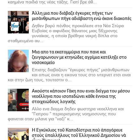
καημένα παιδιά της νέας τάξης. Γιατί βρε άθ...
Άλλη μια που διάβαζε έγκυρες πήγες των
μισάνθρωπων πήγε αδιάβαστη ενώ έκανε διακοπές
Δηθεν βαρύ πένθος προκάλεσε στα Νέα Στύρα
Ευβοίας ο αιφνίδιος θάνατος μιας 56χρονης
γυναίκας, η οποία βρέθηκε νεκρή δίπλα στο
σταθμευμένο αυ...
Μια απο τα εκατομμύρια που πανε και
ζευγαρωνουν με κτηνώδες αγρίμια κατέληξε στο
νοσοκομείο
Επισης διαβαζουν "έγκυρες πήγες" μισάνθρωπων
και οπως ειναι η εικονα τους στο ιντερνετ ετσι ειναι
και στην ζωη τους, τουτεστιν ο...
Ακούστε κάποιον Γάκη που ειναι δείγμα του μέσου
νεοέλληνα που ισοπεδώνει κάθε έννοια της
στοιχειώδους λογικής
Αλλο ενα δειγμα δηδεν φωστηρα νεοελληνα και
"Γιατρου " περιορισμενης νοημοσυνης που
φαινεται οταν μιλανε για "ναζι" κ...
Ἡ Ἐγκύκλιος τοῦ Καποδίστρια ποὺ ἀπαγόρευε
στοὺς ὑπαλλήλους τοῦ Ἑλληνικοῦ Δημοσίου νὰ