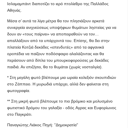
Ισλαμαμπάντ διαποτίζει το ιερό πτολίεθρο της Παλλάδος
Αθηνάς.
Μέσα σ’ αυτά τα λίγα μέτρα θα τον πλησιάζουν αρκετά
συνεργεία ανιχνεύσεως υποψήφιων θυμάτων ληστείας για να
δουν αν «τους παίρνει» να αποπειραθούν να τον…
απαλλάξουν από τα υπάρχοντά του. Επίσης, θα δει στην
πλατεία Κοτζιά δεκάδες «επενδυτές» από τα αφγανικά
οροπέδια να παίζουν ποδόσφαιρο αλαλάζοντας και θα
περάσουν από δίπλα του μπουρκοφορούσες με δεκάδες
παιδιά. Αν επιζήσει, θα το θυμάται (χωρίς νοσταλγία).
* Στη μεγάλη φωτό βλέπουμε μια ωραία κολεξιόν σκουπιδιών
στο Ζάππειο. Η μυρωδιά υπάρχει, αλλά δεν φαίνεται στη
φωτογραφία.
** Στη μικρή φωτό βλέπουμε το πιο βρόμικο και μολυσμένο
φωτιστικό δρόμου του γαλαξία - οδός Aγρας και Ευφορίωνος
στο Παγκράτι.
Παναγιώτης Λιάκος Πηγή: "Δημοκρατία"