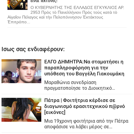
εἶναι Τέκτονες!
Ο ΚΥΒΕΡΝΗΤΗΣ ΤΗΣ ΕΛΛΑΔΟΣ ΕΓΚΥΚΛΙΟΣ ΑΡ.
2953 Πρὸς τὸ Πανελλήνιον Πρὸς τοὺς κατὰ τὸ
Αἰγαῖον Πέλαγος καὶ τὴν Πελοπόννησον Ἐκτάκτους
Ἐπιτρόπο...