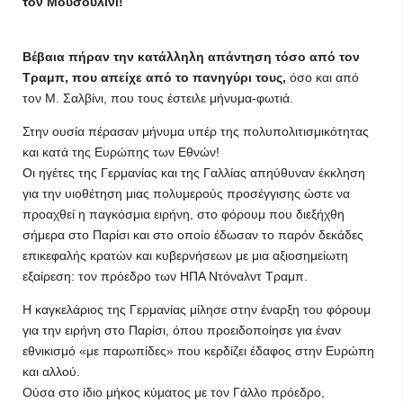
τον Μουσουλίνι!
Βέβαια πήραν την κατάλληλη απάντηση τόσο από τον
Τραμπ, που απείχε από το πανηγύρι τους,
όσο και από
τον Μ. Σαλβίνι, που τους έστειλε μήνυμα-φωτιά.
Στην ουσία πέρασαν μήνυμα υπέρ της πολυπολιτισμικότητας
και κατά της Ευρώπης των Εθνών!
Οι ηγέτες της Γερμανίας και της Γαλλίας απηύθυναν έκκληση
για την υιοθέτηση μιας πολυμερούς προσέγγισης ώστε να
προαχθεί η παγκόσμια ειρήνη, στο φόρουμ που διεξήχθη
σήμερα στο Παρίσι και στο οποίο έδωσαν το παρόν δεκάδες
επικεφαλής κρατών και κυβερνήσεων με μια αξιοσημείωτη
εξαίρεση: τον πρόεδρο των ΗΠΑ Ντόναλντ Τραμπ.
Η καγκελάριος της Γερμανίας μίλησε στην έναρξη του φόρουμ
για την ειρήνη στο Παρίσι, όπου προειδοποίησε για έναν
εθνικισμό «με παρωπίδες» που κερδίζει έδαφος στην Ευρώπη
και αλλού.
Ούσα στο ίδιο μήκος κύματος με τον Γάλλο πρόεδρο,