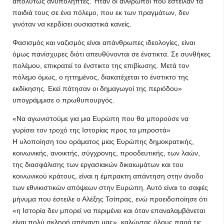
απολύτως ανυπόληπτες. Ήταν οι άνθρωποι που έστειλαν τα
παιδιά τους σε ένα πόλεμο, που εκ των πραγμάτων, δεν
γινόταν να κερδίσει ουσιαστικά κανείς.
Φασισμός και ναζισμός είναι απάνθρωπες ιδεολογίες, είναι
όμως πανίσχυρες διότι απευθύνονται σε ένστικτα. Σε συνθήκες
πολέμου, επικρατεί το ένστικτο της επιβίωσης. Μετά τον
πόλεμο όμως, ο ηττημένος, διακατέχεται το ένστικτο της
εκδίκησης. Εκεί πάτησαν οι δημαγωγοί της περιόδου»
υπογράμμισε ο πρωθυπουργός.
«Να αγωνιστούμε για μια Ευρώπη που θα μπορούσε να
γυρίσει τον τροχό της Ιστορίας προς τα μπροστά»
Η υλοποίηση του οράματος μιας Ευρώπης δημοκρατικής,
κοινωνικής, ανοικτής, σύγχρονης, προοδευτικής, των λαών,
της διασφάλισης των εργασιακών δικαιωμάτων και του
κοινωνικού κράτους, είναι η έμπρακτη απάντηση στην άνοδο
των εθνικιστικών απόψεων στην Ευρώπη. Αυτό είναι το σαφές
μήνυμα που έστειλε ο Αλέξης Τσίπρας, ενώ προειδοποίησε ότι
«η Ιστορία δεν μπορεί να περιμένει και όταν επαναλαμβάνεται
είναι πολύ σκληρή απέναντι μας», καλώντας όλους παρά τις