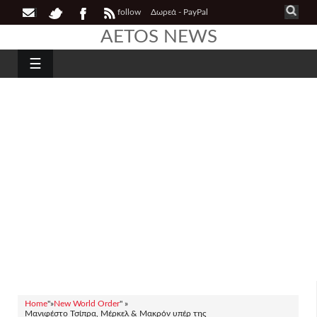
follow
Δωρεά - PayPal
AETOS NEWS
☰
Home
"»
New World Order
" »
Mανιφέστο Τσίπρα, Μέρκελ & Μακρόν υπέρ της