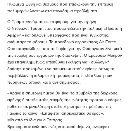
Ηνωμένα Έθνη και θεσμούς που επιδιώκουν την επίτευξη
πολυμερών λύσεων στα παγκόσμια προβλήματα.
Ο Τραμπ «σνόμπαρε» το φόρουμ για την ειρήνη
Ο Ντόναλντ Τραμπ, που προασπίζεται την πολιτική «Πρώτα η
Αμερική» και δηλώνει υπερήφανος που είναι εθνικιστής,
σνόμπαρε το φόρουμ. Το προεδρικό αεροσκάφος Air Force
One απογειώθηκε από το Παρίσι για την Ουάσιγκτον λίγο μετά
την έναρξη των εργασιών της διάσκεψης. Ο Εμανουέλ Μακρόν
έχει επανειλημμένως απευθύνει έκκληση για «συλλογική
δράση» προκειμένου να αντιμετωπιστούν κρίσεις όπως το
περιβάλλον, η ισλαμιστική τρομοκρατία, η εξάπλωση των
πυρηνικών όπλων και ο αντισημιτισμός.
«Άραγε η σημερινή ημέρα θα είναι το σύμβολο της διαρκούς
ειρήνης ή οι τελευταίες στιγμές της ενότητας προτού ο κόσμος
βυθιστεί σε μεγαλύτερη αταξία;» ρώτησε ο πρόεδρος της
Γαλλίας το κοινό. «Επαφίεται αποκλειστικά σε εμάς».
Μία από τα ίδια και ο Τσίπρας
Βρισκόμαστε ενώπιον ενός ιστορικού deja vu, ανέφερε ο