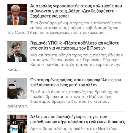
Αυστραλός γερουσιαστής στους πολιτικούς που
ευθύνονται για τα εμβόλια: «Δεν θα ξεφύγετε –
Ερχόμαστε για εσάς»
Ένα ξεκάθαρο μήνυμα προς τους πολιτικούς που
ευθύνονται για τους μαζικούς εμβολιασμούς για
τον Covid-19 και τις παρενέργειες που προκάλεσαν...
Γερμανός ΥΠΟΙΚ: «Πάρτε ποδήλατο και καθίστε
στο σπίτι για να πιέσουμε τον Β.Πούτιν»!
Μια απίστευτη οδηγία προς τους πολίτες έδωσε ο
υπουργός Οικονομικών της Γερμανίας Ρόμπερτ
Χάμπεκ, καθώς τους ζήτησε να περιορίσουν την
κατα...
Ο καταραμένος φάρος, που οι φαροφύλακες του
τρελαίνονταν ο ένας μετά τον άλλον
Στο δυτικό άκρο της περιοχής της Βρετάνης της
Γαλλίας βρίσκεται το στενό του Ραζ-ντε-Σεν,
διάσπαρτο βραχονησίδες που τις κτυπούν
ανελέητα τ...
Άλλη μια που διάβαζε έγκυρες πήγες των
μισάνθρωπων πήγε αδιάβαστη ενώ έκανε διακοπές
Δηθεν βαρύ πένθος προκάλεσε στα Νέα Στύρα