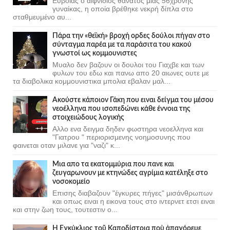
Ευβοίας ο αιφνίδιος θάνατος μιας 56χρονης
γυναίκας, η οποία βρέθηκε νεκρή δίπλα στο
σταθμευμένο αυ...
Πάρα την «θεϊκή» βροχή ορδες δούλοι πήγαν στο
σύνταγμα παρέα με τα παράσιτα του κακού
γνωστοί ως κομμουνιστες
Μυαλο δεν βαζουν οι δουλοι του Γιαχβε και των
φυλων του εδω και πανω απο 20 αιωνες ουτε με
τα διαβολικα κομμουνιστικα μπολια εβαλαν μαλ...
Ακούστε κάποιον Γάκη που ειναι δείγμα του μέσου
νεοέλληνα που ισοπεδώνει κάθε έννοια της
στοιχειώδους λογικής
Αλλο ενα δειγμα δηδεν φωστηρα νεοελληνα και
"Γιατρου " περιορισμενης νοημοσυνης που
φαινεται οταν μιλανε για "ναζι" κ...
Μια απο τα εκατομμύρια που πανε και
ζευγαρωνουν με κτηνώδες αγρίμια κατέληξε στο
νοσοκομείο
Επισης διαβαζουν "έγκυρες πήγες" μισάνθρωπων
και οπως ειναι η εικονα τους στο ιντερνετ ετσι ειναι
και στην ζωη τους, τουτεστιν ο...
Ἡ Ἐγκύκλιος τοῦ Καποδίστρια ποὺ ἀπαγόρευε