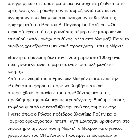
υπογράμμισε ότι παρατηρείται μια ανησυχητική διάθεση από
ορισμένους να προωθήσουν τα συμφέροντά τους και να
αγνοήσουν τους δεσμούς που ενισχύουν τα θεμέλια της
ειρήνης μετά το τέλος του Β΄ Παγκοσμίου Πολέμου. «Οι
περισσότερες από τις προκλήσεις σήμερα δεν μπορούν να
επιλυθούν από μονάχα ένα έθνος, αλλά από όλα μαζί. Για αυτό
ακριβώς χρειαζόμαστε μια κοινή προσέγγιση» είπε η Μέρκελ.
«Εάν η απομόνωση δεν ήταν η λύση πριν από 100 χρόνια,
πώς γίνεται να είναι σήμερα σε έναν τόσο αλληλένδετο
κόσμο;».
Από την πλευρά του ο Εμανουέλ Μακρόν διατύπωσε την
ελπίδα ότι το φόρουμ μπορεί να βοηθήσει στο να
αποφευχθούν οι παγίδες του παρελθόντος μέσω της
προώθησης της πολυμερούς προσέγγισης. Επιθυμεί επίσης
το φόρουμ αυτό να καταδείξει την ισχύ της συμφιλίωσης.
Ηγέτες όπως ο Ρώσος πρόεδρος Βλαντίμιρ Πούτιν και ο
Τούρκος ομόλογός του Ρετζέπ Ταγίπ Ερντογάν βρίσκονταν στο
ακροατήριο την ώρα που η Μέρκελ, ο Μακρόν και ο γενικός
γραμματέας του ΟΗΕ Αντόνιο Γκουτέρες επιδοκίμαζαν τα