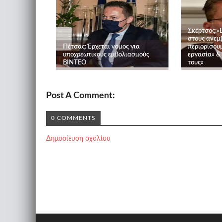
Σκέρτσος:«
στους ανεμ
Πέτσας: Έρχεται νόμος για
περιορίσου
υποχρεωτικούς εμβολιασμούς
εργασία» &
ΒΙΝΤΕΟ
τους»
Post A Comment:
0 COMMENTS
Δημοσίευση σχολίου