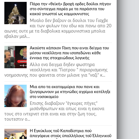
Πάρα την «θεϊκή» βροχή ορδες δούλοι πήγαν
στο σύνταγμα παρέα με τα παράσιτα του
κακού γνωστοί ως κομμουνιστες
Μυαλο δεν βαζουν οι δουλοι του Γιαχβε
και των φυλων του εδω και πανω απο 20
αιωνες ουτε με τα διαβολικα κομμουνιστικα μπολια
εβαλαν μαλ...
Ακούστε κάποιον Γάκη που ειναι δείγμα του
μέσου νεοέλληνα που ισοπεδώνει κάθε
έννοια της στοιχειώδους λογικής
Αλλο ενα δειγμα δηδεν φωστηρα
νεοελληνα και "Γιατρου " περιορισμενης
νοημοσυνης που φαινεται οταν μιλανε για "ναζι" κ...
Μια απο τα εκατομμύρια που πανε και
ζευγαρωνουν με κτηνώδες αγρίμια κατέληξε
στο νοσοκομείο
Επισης διαβαζουν "έγκυρες πήγες"
μισάνθρωπων και οπως ειναι η εικονα
τους στο ιντερνετ ετσι ειναι και στην ζωη τους,
τουτεστιν ο...
Ἡ Ἐγκύκλιος τοῦ Καποδίστρια ποὺ
ἀπαγόρευε στοὺς ὑπαλλήλους τοῦ Ἑλληνικοῦ