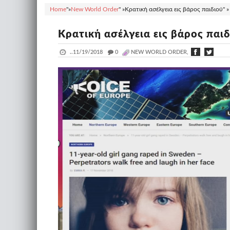
Home
"»
New World Order
" »
Κρατική ασέλγεια εις βάρος παιδιού" »
Κρατική ασέλγεια εις βάρος παιδ
..
11/19/2018
_
0
NEW WORLD ORDER,