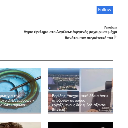
Follow
Previous
Άγριο έγκλημα στο Αιγάλεω: Αφγανός μαχαίρωσε μέχρι
θανάτου τον συγκάτοικό του
φως για την
Βορίδης: Υποχρεωτική άδεια άνευ
 στο DNA εμβρύων –
αποδοχών σε όσους
α ελίτ «σηκώνει
εργαζόμενους δεν εμβολιάζονται
(Βίντεο)