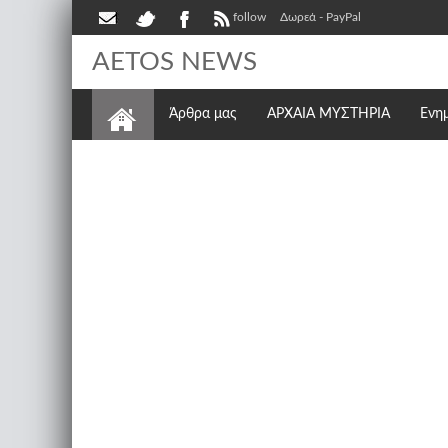
follow
Δωρεά - PayPal
AETOS NEWS
Άρθρα μας
ΑΡΧΑΙΑ ΜΥΣΤΗΡΙΑ
Ενη