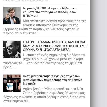
Γερμανός ΥΠΟΙΚ: «Πάρτε ποδήλατο και
καθίστε στο σπίτι για να πιέσουμε τον
Β.Πούτιν»!
Μια απίστευτη οδηγία προς τους πολίτες
έδωσε ο υπουργός Οικονομικών της
Γερμανίας Ρόμπερτ Χάμπεκ, καθώς τους ζήτησε να
περιορίσουν την κατα...
ΓΙΑΤΙ ΡΕ ....ΠΑΛΙΑΝΘΡΩΠΕ ΠΑΠΑΔΟΠΟΥΛΕ
ΜΟΥ ΕΔΩΣΕΣ 20ΕΤΕΣ ΔΑΝΕΙΟ ΓΙΑ ΣΠΙΤΙ ΜΕ
ΟΡΟ ΝΑ ΕΧΕΙ ...ΤΟΥΑΛΕΤΑ ΜΕΣΑ;
Η επιστολή ενός Δημοκράτη,διαβάστε το
μέχρι τέλους...40 χρόνια μετά και ακόμα
τυραννάς τα .... καημένα παιδιά της νέας τάξης. Γιατί
βρε άθ...
Άλλη μια που διάβαζε έγκυρες πήγες των
μισάνθρωπων πήγε αδιάβαστη ενώ έκανε
διακοπές
Δηθεν βαρύ πένθος προκάλεσε στα Νέα
Στύρα Ευβοίας ο αιφνίδιος θάνατος μιας
56χρονης γυναίκας, η οποία βρέθηκε νεκρή δίπλα στο
σταθμευμένο αυ...