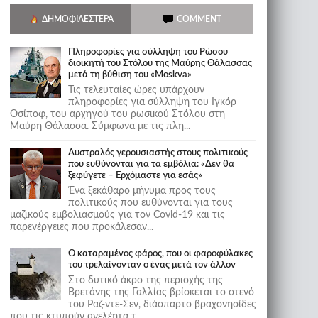
ΔΗΜΟΦΙΛΈΣΤΕΡΑ
COMMENT
Πληροφορίες για σύλληψη του Ρώσου
διοικητή του Στόλου της Mαύρης Θάλασσας
μετά τη βύθιση του «Moskva»
Τις τελευταίες ώρες υπάρχουν
πληροφορίες για σύλληψη του Ιγκόρ
Οσίποφ, του αρχηγού του ρωσικού Στόλου στη
Μαύρη Θάλασσα. Σύμφωνα με τις πλη...
Αυστραλός γερουσιαστής στους πολιτικούς
που ευθύνονται για τα εμβόλια: «Δεν θα
ξεφύγετε – Ερχόμαστε για εσάς»
Ένα ξεκάθαρο μήνυμα προς τους
πολιτικούς που ευθύνονται για τους
μαζικούς εμβολιασμούς για τον Covid-19 και τις
παρενέργειες που προκάλεσαν...
Ο καταραμένος φάρος, που οι φαροφύλακες
του τρελαίνονταν ο ένας μετά τον άλλον
Στο δυτικό άκρο της περιοχής της
Βρετάνης της Γαλλίας βρίσκεται το στενό
του Ραζ-ντε-Σεν, διάσπαρτο βραχονησίδες
που τις κτυπούν ανελέητα τ...