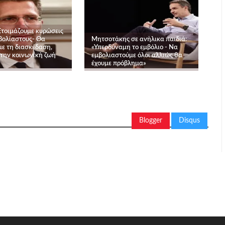
Ετοιμάζουμε κυρώσεις
βολίαστους- Θα
Μητσοτάκης σε ανήλικα παιδιά:
με τη διασκέδαση,
«Υπερδύναμη το εμβόλιο - Να
 την κοινωνική ζωή
εμβολιαστούμε όλοι αλλιώς θα
έχουμε πρόβλημα»
Blogger
Disqus