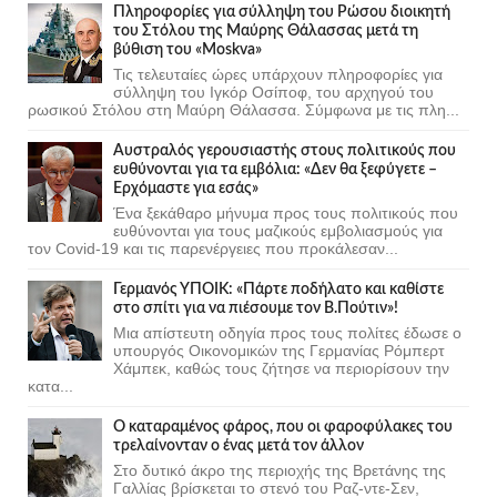
Πληροφορίες για σύλληψη του Ρώσου διοικητή
του Στόλου της Mαύρης Θάλασσας μετά τη
βύθιση του «Moskva»
Τις τελευταίες ώρες υπάρχουν πληροφορίες για
σύλληψη του Ιγκόρ Οσίποφ, του αρχηγού του
ρωσικού Στόλου στη Μαύρη Θάλασσα. Σύμφωνα με τις πλη...
Αυστραλός γερουσιαστής στους πολιτικούς που
ευθύνονται για τα εμβόλια: «Δεν θα ξεφύγετε –
Ερχόμαστε για εσάς»
Ένα ξεκάθαρο μήνυμα προς τους πολιτικούς που
ευθύνονται για τους μαζικούς εμβολιασμούς για
τον Covid-19 και τις παρενέργειες που προκάλεσαν...
Γερμανός ΥΠΟΙΚ: «Πάρτε ποδήλατο και καθίστε
στο σπίτι για να πιέσουμε τον Β.Πούτιν»!
Μια απίστευτη οδηγία προς τους πολίτες έδωσε ο
υπουργός Οικονομικών της Γερμανίας Ρόμπερτ
Χάμπεκ, καθώς τους ζήτησε να περιορίσουν την
κατα...
Ο καταραμένος φάρος, που οι φαροφύλακες του
τρελαίνονταν ο ένας μετά τον άλλον
Στο δυτικό άκρο της περιοχής της Βρετάνης της
Γαλλίας βρίσκεται το στενό του Ραζ-ντε-Σεν,