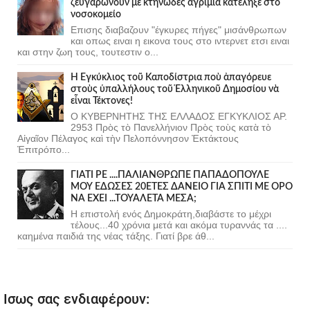
ζευγαρωνουν με κτηνώδες αγρίμια κατέληξε στο
νοσοκομείο
Επισης διαβαζουν "έγκυρες πήγες" μισάνθρωπων
και οπως ειναι η εικονα τους στο ιντερνετ ετσι ειναι
και στην ζωη τους, τουτεστιν ο...
Ἡ Ἐγκύκλιος τοῦ Καποδίστρια ποὺ ἀπαγόρευε
στοὺς ὑπαλλήλους τοῦ Ἑλληνικοῦ Δημοσίου νὰ
εἶναι Τέκτονες!
Ο ΚΥΒΕΡΝΗΤΗΣ ΤΗΣ ΕΛΛΑΔΟΣ ΕΓΚΥΚΛΙΟΣ ΑΡ.
2953 Πρὸς τὸ Πανελλήνιον Πρὸς τοὺς κατὰ τὸ
Αἰγαῖον Πέλαγος καὶ τὴν Πελοπόννησον Ἐκτάκτους
Ἐπιτρόπο...
ΓΙΑΤΙ ΡΕ ....ΠΑΛΙΑΝΘΡΩΠΕ ΠΑΠΑΔΟΠΟΥΛΕ
ΜΟΥ ΕΔΩΣΕΣ 20ΕΤΕΣ ΔΑΝΕΙΟ ΓΙΑ ΣΠΙΤΙ ΜΕ ΟΡΟ
ΝΑ ΕΧΕΙ ...ΤΟΥΑΛΕΤΑ ΜΕΣΑ;
Η επιστολή ενός Δημοκράτη,διαβάστε το μέχρι
τέλους...40 χρόνια μετά και ακόμα τυραννάς τα ....
καημένα παιδιά της νέας τάξης. Γιατί βρε άθ...