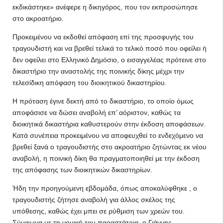
εκδικάστηκε» ανέφερε η δικηγόρος, που τον εκπροσώπησε
στο ακροατήριο.
Προκειμένου να εκδοθεί απόφαση επί της προσφυγής του
τραγουδιστή και να βρεθεί τελικά το τελικό ποσό που οφείλει ή
δεν οφείλει στο Ελληνικό Δημόσιο, ο εισαγγελέας πρότεινε στο
δικαστήριο την αναστολής της ποινικής δίκης μέχρι την
τελεσίδικη απόφαση του διοικητικού δικαστηρίου.
Η πρόταση έγινε δεκτή από το δικαστήριο, το οποίο όμως
αποφάσισε να δώσει αναβολή επ’ αόριστον, καθώς τα
διοικητικά δικαστήρια καθυστερούν στην έκδοση αποφάσεων.
Κατά συνέπεια προκειμένου να αποφευχθεί το ενδεχόμενο να
βρεθεί ξανά ο τραγουδιστής στο ακροατήριο ζητώντας εκ νέου
αναβολή, η ποινική δίκη θα πραγματοποιηθεί με την έκδοση
της απόφασης των διοικητικών δικαστηρίων.
Ήδη την προηγούμενη εβδομάδα, όπως αποκαλύφθηκε , ο
τραγουδιστής ζήτησε αναβολή για άλλος σκέλος της
υπόθεσης, καθώς έχει μπει σε ρύθμιση των χρεών του.
Σύμφωνα με τη νομική του παραστάτρια, ο Γιάννης