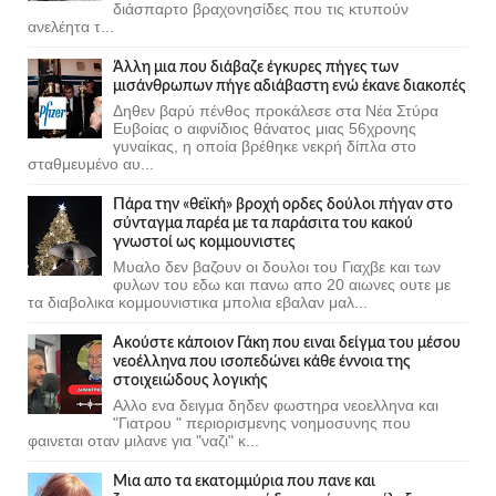
διάσπαρτο βραχονησίδες που τις κτυπούν
ανελέητα τ...
Άλλη μια που διάβαζε έγκυρες πήγες των
μισάνθρωπων πήγε αδιάβαστη ενώ έκανε διακοπές
Δηθεν βαρύ πένθος προκάλεσε στα Νέα Στύρα
Ευβοίας ο αιφνίδιος θάνατος μιας 56χρονης
γυναίκας, η οποία βρέθηκε νεκρή δίπλα στο
σταθμευμένο αυ...
Πάρα την «θεϊκή» βροχή ορδες δούλοι πήγαν στο
σύνταγμα παρέα με τα παράσιτα του κακού
γνωστοί ως κομμουνιστες
Μυαλο δεν βαζουν οι δουλοι του Γιαχβε και των
φυλων του εδω και πανω απο 20 αιωνες ουτε με
τα διαβολικα κομμουνιστικα μπολια εβαλαν μαλ...
Ακούστε κάποιον Γάκη που ειναι δείγμα του μέσου
νεοέλληνα που ισοπεδώνει κάθε έννοια της
στοιχειώδους λογικής
Αλλο ενα δειγμα δηδεν φωστηρα νεοελληνα και
"Γιατρου " περιορισμενης νοημοσυνης που
φαινεται οταν μιλανε για "ναζι" κ...
Μια απο τα εκατομμύρια που πανε και