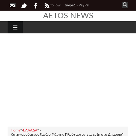
follow
Δωρεά - PayPal
AETOS NEWS
☰
Home
"»
ΕΛΛΑΔΑ
" »
Κατηγορούμενος ξανά ο Γιάννης Πλούταρχος για χρέη στο Δημόσιο"