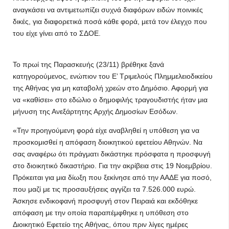
αναγκάσει να αντιμετωπίζει συχνά διαφόρων ειδών ποινικές
δικές, για διαφορετικά ποσά κάθε φορά, μετά τον έλεγχο που
του είχε γίνει από το ΣΔΟΕ.
Το πρωί της Παρασκευής (23/11) βρέθηκε ξανά
κατηγορούμενος, ενώπιον του Ε’ Τριμελούς Πλημμελειοδικείου
της Αθήνας για μη καταβολή χρεών στο Δημόσιο. Αφορμή για
να «καθίσει» στο εδώλιο ο δημοφιλής τραγουδιστής ήταν μια
μήνυση της Ανεξάρτητης Αρχής Δημοσίων Εσόδων.
«Την προηγούμενη φορά είχε αναβληθεί η υπόθεση για να
προσκομισθεί η απόφαση διοικητικού εφετείου Αθηνών. Να
σας αναφέρω ότι πράγματι δικάστηκε πρόσφατα η προσφυγή
στο διοικητικό δικαστήριο. Για την ακρίβεια στις 19 Νοεμβρίου.
Πρόκειται για μια δίωξη που ξεκίνησε από την ΑΑΔΕ για ποσό,
που μαζί με τις προσαυξήσεις αγγίζει τα 7.526.000 ευρώ.
Άσκησε ενδικοφανή προσφυγή στον Πειραιά και εκδόθηκε
απόφαση με την οποία παραπέμφθηκε η υπόθεση στο
Διοικητικό Εφετείο της Αθήνας, όπου πριν λίγες ημέρες