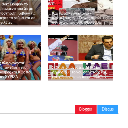
-σοκ: Έκοψαν το
ικιωμένο που ζει με
ποστήριξη.Κόβουν τις
Και τώρα «γενοκτονία»
έρες το ρεύμα και σε
συνταξιούχων - Στόχος οι
ειλέτες
συντάξεις των 800-900 ευρώ
ς πληρώνονται!!!
ό τον χάρτη του
ΣΟΚ στις συντάξεις ΔΕΚΟ και
Λέσβος και Κως που
Δημοσίου!! το νου σας στους ναζι
αν ΣΥΡΙΖΑ
εσείς όμως! οπως σας πιπιλίζουν!
Blogger
Disqus