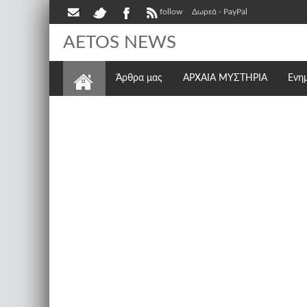
follow
Δωρεά - PayPal
AETOS NEWS
Άρθρα μας
ΑΡΧΑΙΑ ΜΥΣΤΗΡΙΑ
Ενη