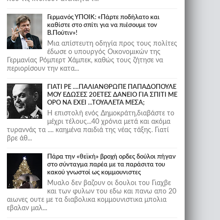
Γερμανός ΥΠΟΙΚ: «Πάρτε ποδήλατο και
καθίστε στο σπίτι για να πιέσουμε τον
Β.Πούτιν»!
Μια απίστευτη οδηγία προς τους πολίτες
έδωσε ο υπουργός Οικονομικών της
Γερμανίας Ρόμπερτ Χάμπεκ, καθώς τους ζήτησε να
περιορίσουν την κατα...
ΓΙΑΤΙ ΡΕ ....ΠΑΛΙΑΝΘΡΩΠΕ ΠΑΠΑΔΟΠΟΥΛΕ
ΜΟΥ ΕΔΩΣΕΣ 20ΕΤΕΣ ΔΑΝΕΙΟ ΓΙΑ ΣΠΙΤΙ ΜΕ
ΟΡΟ ΝΑ ΕΧΕΙ ...ΤΟΥΑΛΕΤΑ ΜΕΣΑ;
Η επιστολή ενός Δημοκράτη,διαβάστε το
μέχρι τέλους...40 χρόνια μετά και ακόμα
τυραννάς τα .... καημένα παιδιά της νέας τάξης. Γιατί
βρε άθ...
Πάρα την «θεϊκή» βροχή ορδες δούλοι πήγαν
στο σύνταγμα παρέα με τα παράσιτα του
κακού γνωστοί ως κομμουνιστες
Μυαλο δεν βαζουν οι δουλοι του Γιαχβε
και των φυλων του εδω και πανω απο 20
αιωνες ουτε με τα διαβολικα κομμουνιστικα μπολια
εβαλαν μαλ...