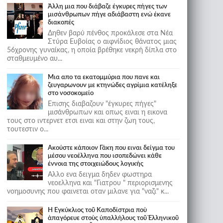
Άλλη μια που διάβαζε έγκυρες πήγες των
μισάνθρωπων πήγε αδιάβαστη ενώ έκανε
διακοπές
Δηθεν βαρύ πένθος προκάλεσε στα Νέα
Στύρα Ευβοίας ο αιφνίδιος θάνατος μιας
56χρονης γυναίκας, η οποία βρέθηκε νεκρή δίπλα στο
σταθμευμένο αυ...
Μια απο τα εκατομμύρια που πανε και
ζευγαρωνουν με κτηνώδες αγρίμια κατέληξε
στο νοσοκομείο
Επισης διαβαζουν "έγκυρες πήγες"
μισάνθρωπων και οπως ειναι η εικονα
τους στο ιντερνετ ετσι ειναι και στην ζωη τους,
τουτεστιν ο...
Ακούστε κάποιον Γάκη που ειναι δείγμα του
μέσου νεοέλληνα που ισοπεδώνει κάθε
έννοια της στοιχειώδους λογικής
Αλλο ενα δειγμα δηδεν φωστηρα
νεοελληνα και "Γιατρου " περιορισμενης
νοημοσυνης που φαινεται οταν μιλανε για "ναζι" κ...
Ἡ Ἐγκύκλιος τοῦ Καποδίστρια ποὺ
ἀπαγόρευε στοὺς ὑπαλλήλους τοῦ Ἑλληνικοῦ