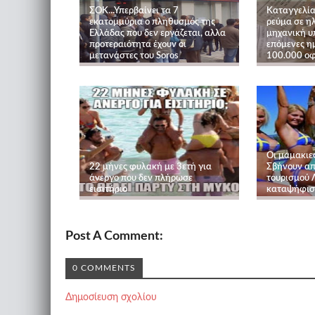
ΣΟΚ...Υπερβαίνει τα 7
Καταγγελία
εκατομμύρια ο πληθυσμός της
ρεύμα σε ηλ
Ελλάδας που δεν εργάζεται, αλλα
μηχανική υ
προτεραιότητα έχουν οι
επόμενες ημ
μετανάστες του Soros
100.000 οφ
Οι μαμακιε
22 μήνες φυλακή με 3ετή για
Σβήνουν απ
άνεργο που δεν πλήρωσε
τουρισμού 
εισιτήριο
καταψήφισ
Post A Comment:
0 COMMENTS
Δημοσίευση σχολίου