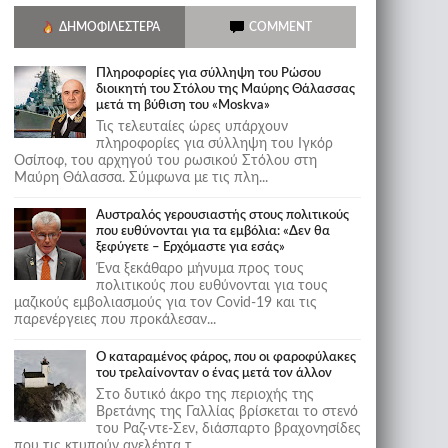
ΔΗΜΟΦΙΛΈΣΤΕΡΑ
COMMENT
Πληροφορίες για σύλληψη του Ρώσου
διοικητή του Στόλου της Mαύρης Θάλασσας
μετά τη βύθιση του «Moskva»
Τις τελευταίες ώρες υπάρχουν
πληροφορίες για σύλληψη του Ιγκόρ
Οσίποφ, του αρχηγού του ρωσικού Στόλου στη
Μαύρη Θάλασσα. Σύμφωνα με τις πλη...
Αυστραλός γερουσιαστής στους πολιτικούς
που ευθύνονται για τα εμβόλια: «Δεν θα
ξεφύγετε – Ερχόμαστε για εσάς»
Ένα ξεκάθαρο μήνυμα προς τους
πολιτικούς που ευθύνονται για τους
μαζικούς εμβολιασμούς για τον Covid-19 και τις
παρενέργειες που προκάλεσαν...
Ο καταραμένος φάρος, που οι φαροφύλακες
του τρελαίνονταν ο ένας μετά τον άλλον
Στο δυτικό άκρο της περιοχής της
Βρετάνης της Γαλλίας βρίσκεται το στενό
του Ραζ-ντε-Σεν, διάσπαρτο βραχονησίδες
που τις κτυπούν ανελέητα τ...