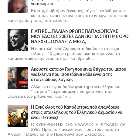
νοσοκομείο
Επισης διαβαζουν "έγκυρες πήγες" μισάνθρωπων
και οπως ειναι η εικονα τους στο ιντερνετ ετσι ειναι
και στην ζωη τους, τουτεστιν ο...
ΓΙΑΤΙ ΡΕ ....ΠΑΛΙΑΝΘΡΩΠΕ ΠΑΠΑΔΟΠΟΥΛΕ
ΜΟΥ ΕΔΩΣΕΣ 20ΕΤΕΣ ΔΑΝΕΙΟ ΓΙΑ ΣΠΙΤΙ ΜΕ ΟΡΟ
ΝΑ ΕΧΕΙ ...ΤΟΥΑΛΕΤΑ ΜΕΣΑ;
Η επιστολή ενός Δημοκράτη,διαβάστε το μέχρι
τέλους...40 χρόνια μετά και ακόμα τυραννάς τα ....
καημένα παιδιά της νέας τάξης. Γιατί βρε άθ...
Ακούστε κάποιον Γάκη που ειναι δείγμα του μέσου
νεοέλληνα που ισοπεδώνει κάθε έννοια της
στοιχειώδους λογικής
Αλλο ενα δειγμα δηδεν φωστηρα νεοελληνα και
"Γιατρου " περιορισμενης νοημοσυνης που
φαινεται οταν μιλανε για "ναζι" κ...
Ἡ Ἐγκύκλιος τοῦ Καποδίστρια ποὺ ἀπαγόρευε
στοὺς ὑπαλλήλους τοῦ Ἑλληνικοῦ Δημοσίου νὰ
εἶναι Τέκτονες!
Ο ΚΥΒΕΡΝΗΤΗΣ ΤΗΣ ΕΛΛΑΔΟΣ ΕΓΚΥΚΛΙΟΣ ΑΡ.
2953 Πρὸς τὸ Πανελλήνιον Πρὸς τοὺς κατὰ τὸ
Αἰγαῖον Πέλαγος καὶ τὴν Πελοπόννησον Ἐκτάκτους