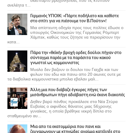
διάσπαρτο βραχονησίδες που τις κτυπούν
ανελέητα τ...
Γερμανός ΥΠΟΙΚ: «Πάρτε ποδήλατο και καθίστε
στο σπίτι για να πιέσουμε τον Β.Πούτιν»!
Μια απίστευτη οδηγία προς τους πολίτες έδωσε ο
υπουργός Οικονομικών της Γερμανίας Ρόμπερτ
Χάμπεκ, καθώς τους ζήτησε να περιορίσουν την
κατα...
Πάρα την «θεϊκή» βροχή ορδες δούλοι πήγαν στο
σύνταγμα παρέα με τα παράσιτα του κακού
γνωστοί ως κομμουνιστες
Μυαλο δεν βαζουν οι δουλοι του Γιαχβε και των
φυλων του εδω και πανω απο 20 αιωνες ουτε με
τα διαβολικα κομμουνιστικα μπολια εβαλαν μαλ...
Άλλη μια που διάβαζε έγκυρες πήγες των
μισάνθρωπων πήγε αδιάβαστη ενώ έκανε διακοπές
Δηθεν βαρύ πένθος προκάλεσε στα Νέα Στύρα
Ευβοίας ο αιφνίδιος θάνατος μιας 56χρονης
γυναίκας, η οποία βρέθηκε νεκρή δίπλα στο
σταθμευμένο αυ...
Μια απο τα εκατομμύρια που πανε και
ζευγαρωνουν με κτηνώδες αγρίμια κατέληξε στο