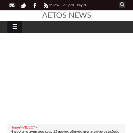
follow
Δωρεά - PayPal
AETOS NEWS
☰
Home
"»
VIDEO
" »
Η φρικτή στιγμή που ένας 15χρονος οδηγός πέφτει πάνω σε πεζούς