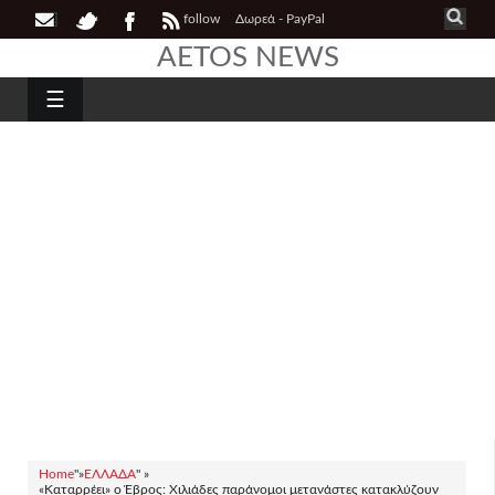
follow
Δωρεά - PayPal
AETOS NEWS
☰
Home
"»
ΕΛΛΑΔΑ
" »
«Καταρρέει» ο Έβρος: Χιλιάδες παράνομοι μετανάστες κατακλύζουν