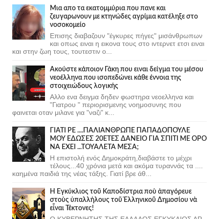
Μια απο τα εκατομμύρια που πανε και
ζευγαρωνουν με κτηνώδες αγρίμια κατέληξε στο
νοσοκομείο
Επισης διαβαζουν "έγκυρες πήγες" μισάνθρωπων
και οπως ειναι η εικονα τους στο ιντερνετ ετσι ειναι
και στην ζωη τους, τουτεστιν ο...
Ακούστε κάποιον Γάκη που ειναι δείγμα του μέσου
νεοέλληνα που ισοπεδώνει κάθε έννοια της
στοιχειώδους λογικής
Αλλο ενα δειγμα δηδεν φωστηρα νεοελληνα και
"Γιατρου " περιορισμενης νοημοσυνης που
φαινεται οταν μιλανε για "ναζι" κ...
ΓΙΑΤΙ ΡΕ ....ΠΑΛΙΑΝΘΡΩΠΕ ΠΑΠΑΔΟΠΟΥΛΕ
ΜΟΥ ΕΔΩΣΕΣ 20ΕΤΕΣ ΔΑΝΕΙΟ ΓΙΑ ΣΠΙΤΙ ΜΕ ΟΡΟ
ΝΑ ΕΧΕΙ ...ΤΟΥΑΛΕΤΑ ΜΕΣΑ;
Η επιστολή ενός Δημοκράτη,διαβάστε το μέχρι
τέλους...40 χρόνια μετά και ακόμα τυραννάς τα ....
καημένα παιδιά της νέας τάξης. Γιατί βρε άθ...
Ἡ Ἐγκύκλιος τοῦ Καποδίστρια ποὺ ἀπαγόρευε
στοὺς ὑπαλλήλους τοῦ Ἑλληνικοῦ Δημοσίου νὰ
εἶναι Τέκτονες!
Ο ΚΥΒΕΡΝΗΤΗΣ ΤΗΣ ΕΛΛΑΔΟΣ ΕΓΚΥΚΛΙΟΣ ΑΡ.