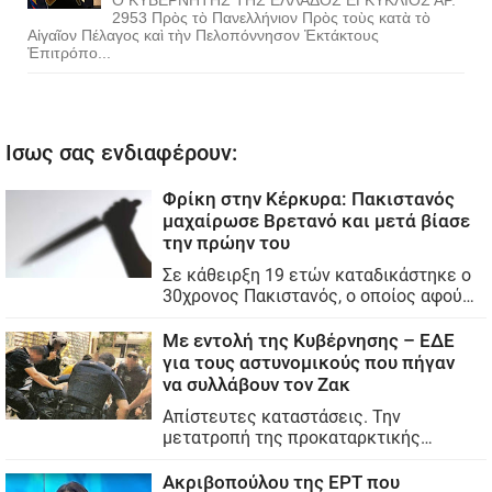
2953 Πρὸς τὸ Πανελλήνιον Πρὸς τοὺς κατὰ τὸ
Αἰγαῖον Πέλαγος καὶ τὴν Πελοπόννησον Ἐκτάκτους
Ἐπιτρόπο...