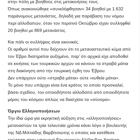
στην πόλη με βοηθούς στις μετακινήσεις τους.
Όπως ανακοινώθηκε «συνελήφθησαν» 34 βοηθοί με 1.632
παράνομους μετανάστες, δηλαδή για παράβαση του νόμου
περί αλλοδαπών, όταν τον περσινό Οκτώβριο είχαν συλληφθεί
20 βοηθοί με 869 μετανάστες.
Και πάλι οι συλλήψεις είναι εικονικές.
Οι αριθμοί αυτοί που δείχνουν ότι το μεταναστευτικό κύμα από
τον Έβρο διατηρείται αυξημένο, παρ’ ότι αρχικά είχε αποδοθεί
σε κινήσεις των τουρκικών αρχών να κάνουν τα στραβά μάτια
στη διακίνηση από την τουρκική όχθη του Έβρου.
Δεν υπάρχουν ούτε «στραβά μάτια» ούτε «ευθεία μάτια».
Το μόνο που υπάρχει είναι ένα κράτος το οποίο προσκαλεί,
βάσει σχεδίου, τον οποιοδήποτε αλλοδαπό από οποιοδήποτε
μέρος του κόσμου απλώς να διασχίσει τα «σύνορα».
Όργιο Ελληνοποιήσεων
Την ίδια ώρα για εκρηκτική αύξηση στις «ελληνοποιήσεις»
μεταναστών τα τρία τελευταία χρόνια κάνει λόγο ο βουλευτής
της ΝΔ Μιλτιάδης Βαρβιτσιώτης ο οποίος και κατέθεσε
ερώτηση στον υπουργό Εσωτερικών Αλέξανδρο Χαρίτση.