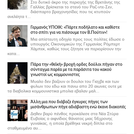
Στο δυτικό άκρο της περιοχής της Βρετάνης της
Γαλλίας βρίσκεται το στενό του Ραζ-ντε-Σεν,
διάσπαρτο βραχονησίδες που τις κτυπούν
ανελέητα τ...
Γερμανός ΥΠΟΙΚ: «Πάρτε ποδήλατο και καθίστε
στο σπίτι για να πιέσουμε τον Β.Πούτιν»!
Μια απίστευτη οδηγία προς τους πολίτες έδωσε ο
υπουργός Οικονομικών της Γερμανίας Ρόμπερτ
Χάμπεκ, καθώς τους ζήτησε να περιορίσουν την
κατα...
Πάρα την «θεϊκή» βροχή ορδες δούλοι πήγαν στο
σύνταγμα παρέα με τα παράσιτα του κακού
γνωστοί ως κομμουνιστες
Μυαλο δεν βαζουν οι δουλοι του Γιαχβε και των
φυλων του εδω και πανω απο 20 αιωνες ουτε με
τα διαβολικα κομμουνιστικα μπολια εβαλαν μαλ...
Άλλη μια που διάβαζε έγκυρες πήγες των
μισάνθρωπων πήγε αδιάβαστη ενώ έκανε διακοπές
Δηθεν βαρύ πένθος προκάλεσε στα Νέα Στύρα
Ευβοίας ο αιφνίδιος θάνατος μιας 56χρονης
γυναίκας, η οποία βρέθηκε νεκρή δίπλα στο
σταθμευμένο αυ...