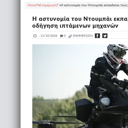
Home
"»
Ενημέρωση
" »
H αστυνομία του Ντουμπάι εκπαιδεύει του
H αστυνομία του Ντουμπάι εκπα
οδήγηση ιπτάμενων μηχανών
..
11/10/2018
_
0
ΕΝΗΜΈΡΩΣΗ,