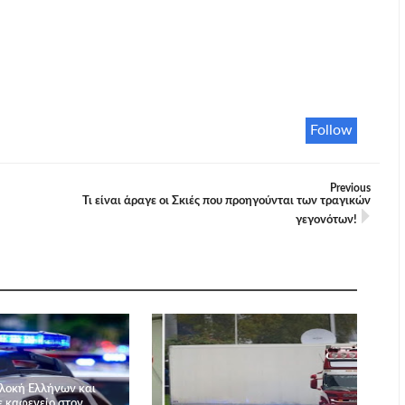
Follow
Previous
Τι είναι άραγε οι Σκιές που προηγούνται των τραγικών
γεγovότων!
λοκή Ελλήνων και
 καφενείο στον