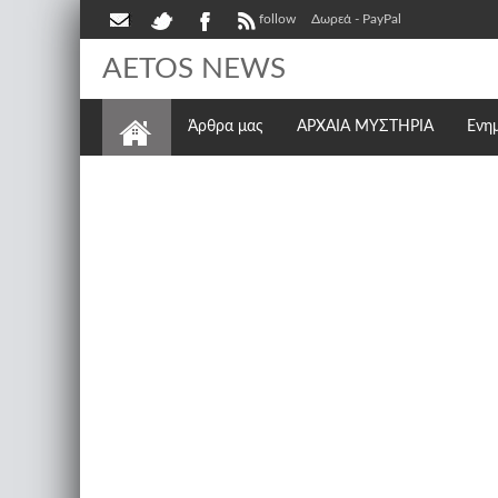
follow
Δωρεά - PayPal
AETOS NEWS
Άρθρα μας
ΑΡΧΑΙΑ ΜΥΣΤΗΡΙΑ
Ενη