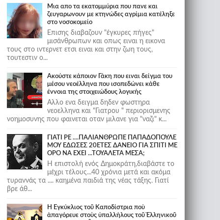
Μια απο τα εκατομμύρια που πανε και
ζευγαρωνουν με κτηνώδες αγρίμια κατέληξε
στο νοσοκομείο
Επισης διαβαζουν "έγκυρες πήγες"
μισάνθρωπων και οπως ειναι η εικονα
τους στο ιντερνετ ετσι ειναι και στην ζωη τους,
τουτεστιν ο...
Ακούστε κάποιον Γάκη που ειναι δείγμα του
μέσου νεοέλληνα που ισοπεδώνει κάθε
έννοια της στοιχειώδους λογικής
Αλλο ενα δειγμα δηδεν φωστηρα
νεοελληνα και "Γιατρου " περιορισμενης
νοημοσυνης που φαινεται οταν μιλανε για "ναζι" κ...
ΓΙΑΤΙ ΡΕ ....ΠΑΛΙΑΝΘΡΩΠΕ ΠΑΠΑΔΟΠΟΥΛΕ
ΜΟΥ ΕΔΩΣΕΣ 20ΕΤΕΣ ΔΑΝΕΙΟ ΓΙΑ ΣΠΙΤΙ ΜΕ
ΟΡΟ ΝΑ ΕΧΕΙ ...ΤΟΥΑΛΕΤΑ ΜΕΣΑ;
Η επιστολή ενός Δημοκράτη,διαβάστε το
μέχρι τέλους...40 χρόνια μετά και ακόμα
τυραννάς τα .... καημένα παιδιά της νέας τάξης. Γιατί
βρε άθ...
Ἡ Ἐγκύκλιος τοῦ Καποδίστρια ποὺ
ἀπαγόρευε στοὺς ὑπαλλήλους τοῦ Ἑλληνικοῦ