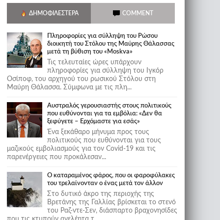
ΔΗΜΟΦΙΛΈΣΤΕΡΑ
COMMENT
Πληροφορίες για σύλληψη του Ρώσου
διοικητή του Στόλου της Mαύρης Θάλασσας
μετά τη βύθιση του «Moskva»
Τις τελευταίες ώρες υπάρχουν
πληροφορίες για σύλληψη του Ιγκόρ
Οσίποφ, του αρχηγού του ρωσικού Στόλου στη
Μαύρη Θάλασσα. Σύμφωνα με τις πλη...
Αυστραλός γερουσιαστής στους πολιτικούς
που ευθύνονται για τα εμβόλια: «Δεν θα
ξεφύγετε – Ερχόμαστε για εσάς»
Ένα ξεκάθαρο μήνυμα προς τους
πολιτικούς που ευθύνονται για τους
μαζικούς εμβολιασμούς για τον Covid-19 και τις
παρενέργειες που προκάλεσαν...
Ο καταραμένος φάρος, που οι φαροφύλακες
του τρελαίνονταν ο ένας μετά τον άλλον
Στο δυτικό άκρο της περιοχής της
Βρετάνης της Γαλλίας βρίσκεται το στενό
του Ραζ-ντε-Σεν, διάσπαρτο βραχονησίδες
που τις κτυπούν ανελέητα τ...