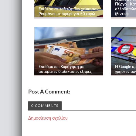
Πύργο - Κα
Επίθεση σε ταξιτζή: Τον χτύπησαν
αλλοδαπών 
Ρουμάνοι με σφυρί για 50 ευρώ
(βίντεο)
Επιδόματα : Χορήγηση με
Η Google αρ
αυτόματες διαδικασίες εξπρές
χρήστες τω
Post A Comment:
0 COMMENTS
Δημοσίευση σχολίου