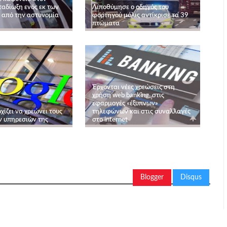
ταδίωξη ενός εκ των
Λιποθύμησε ο οδηγός του
από την αστυνομία
φορτηγού μόλις αντίκρισε τα 39
πτώματα
Έρχονται νέες χρεώσεις στη
χρήση web banking, στις
εφαρμογές «έξυπνων»
χίζει να χρεώνει τους
τηλεφώνων και στις συναλλαγές
ν υπηρεσιών της
στο internet
Blogger
Disqus