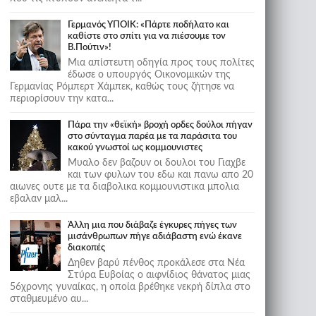
Γερμανός ΥΠΟΙΚ: «Πάρτε ποδήλατο και
καθίστε στο σπίτι για να πιέσουμε τον
Β.Πούτιν»!
Μια απίστευτη οδηγία προς τους πολίτες
έδωσε ο υπουργός Οικονομικών της
Γερμανίας Ρόμπερτ Χάμπεκ, καθώς τους ζήτησε να
περιορίσουν την κατα...
Πάρα την «θεϊκή» βροχή ορδες δούλοι πήγαν
στο σύνταγμα παρέα με τα παράσιτα του
κακού γνωστοί ως κομμουνιστες
Μυαλο δεν βαζουν οι δουλοι του Γιαχβε
και των φυλων του εδω και πανω απο 20
αιωνες ουτε με τα διαβολικα κομμουνιστικα μπολια
εβαλαν μαλ...
Άλλη μια που διάβαζε έγκυρες πήγες των
μισάνθρωπων πήγε αδιάβαστη ενώ έκανε
διακοπές
Δηθεν βαρύ πένθος προκάλεσε στα Νέα
Στύρα Ευβοίας ο αιφνίδιος θάνατος μιας
56χρονης γυναίκας, η οποία βρέθηκε νεκρή δίπλα στο
σταθμευμένο αυ...