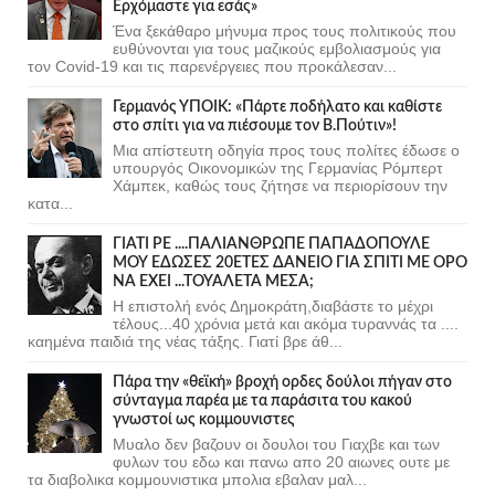
Ερχόμαστε για εσάς»
Ένα ξεκάθαρο μήνυμα προς τους πολιτικούς που
ευθύνονται για τους μαζικούς εμβολιασμούς για
τον Covid-19 και τις παρενέργειες που προκάλεσαν...
Γερμανός ΥΠΟΙΚ: «Πάρτε ποδήλατο και καθίστε
στο σπίτι για να πιέσουμε τον Β.Πούτιν»!
Μια απίστευτη οδηγία προς τους πολίτες έδωσε ο
υπουργός Οικονομικών της Γερμανίας Ρόμπερτ
Χάμπεκ, καθώς τους ζήτησε να περιορίσουν την
κατα...
ΓΙΑΤΙ ΡΕ ....ΠΑΛΙΑΝΘΡΩΠΕ ΠΑΠΑΔΟΠΟΥΛΕ
ΜΟΥ ΕΔΩΣΕΣ 20ΕΤΕΣ ΔΑΝΕΙΟ ΓΙΑ ΣΠΙΤΙ ΜΕ ΟΡΟ
ΝΑ ΕΧΕΙ ...ΤΟΥΑΛΕΤΑ ΜΕΣΑ;
Η επιστολή ενός Δημοκράτη,διαβάστε το μέχρι
τέλους...40 χρόνια μετά και ακόμα τυραννάς τα ....
καημένα παιδιά της νέας τάξης. Γιατί βρε άθ...
Πάρα την «θεϊκή» βροχή ορδες δούλοι πήγαν στο
σύνταγμα παρέα με τα παράσιτα του κακού
γνωστοί ως κομμουνιστες
Μυαλο δεν βαζουν οι δουλοι του Γιαχβε και των
φυλων του εδω και πανω απο 20 αιωνες ουτε με
τα διαβολικα κομμουνιστικα μπολια εβαλαν μαλ...