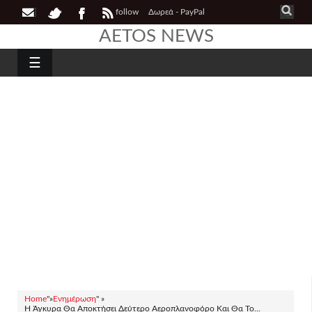
follow
Δωρεά - PayPal
AETOS NEWS
☰
Home
"»
Ενημέρωση
" »
H Άγκυρα Θα Αποκτήσει Δεύτερο Αεροπλανοφόρο Και Θα Το...