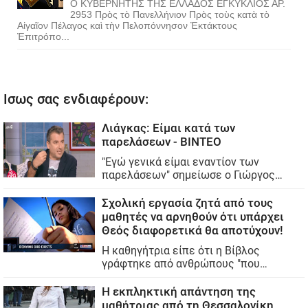
Ο ΚΥΒΕΡΝΗΤΗΣ ΤΗΣ ΕΛΛΑΔΟΣ ΕΓΚΥΚΛΙΟΣ ΑΡ.
2953 Πρὸς τὸ Πανελλήνιον Πρὸς τοὺς κατὰ τὸ
Αἰγαῖον Πέλαγος καὶ τὴν Πελοπόννησον Ἐκτάκτους
Ἐπιτρόπο...