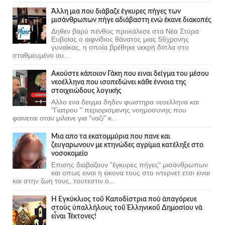
Άλλη μια που διάβαζε έγκυρες πήγες των
μισάνθρωπων πήγε αδιάβαστη ενώ έκανε διακοπές
Δηθεν βαρύ πένθος προκάλεσε στα Νέα Στύρα
Ευβοίας ο αιφνίδιος θάνατος μιας 56χρονης
γυναίκας, η οποία βρέθηκε νεκρή δίπλα στο
σταθμευμένο αυ...
Ακούστε κάποιον Γάκη που ειναι δείγμα του μέσου
νεοέλληνα που ισοπεδώνει κάθε έννοια της
στοιχειώδους λογικής
Αλλο ενα δειγμα δηδεν φωστηρα νεοελληνα και
"Γιατρου " περιορισμενης νοημοσυνης που
φαινεται οταν μιλανε για "ναζι" κ...
Μια απο τα εκατομμύρια που πανε και
ζευγαρωνουν με κτηνώδες αγρίμια κατέληξε στο
νοσοκομείο
Επισης διαβαζουν "έγκυρες πήγες" μισάνθρωπων
και οπως ειναι η εικονα τους στο ιντερνετ ετσι ειναι
και στην ζωη τους, τουτεστιν ο...
Ἡ Ἐγκύκλιος τοῦ Καποδίστρια ποὺ ἀπαγόρευε
στοὺς ὑπαλλήλους τοῦ Ἑλληνικοῦ Δημοσίου νὰ
εἶναι Τέκτονες!