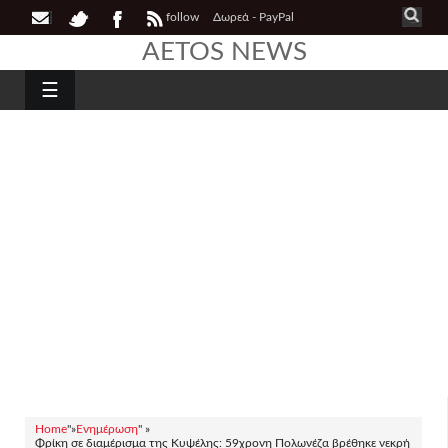
follow
Δωρεά - PayPal
AETOS NEWS
☰
Home
"»
Ενημέρωση
" »
Φρίκη σε διαμέρισμα της Κυψέλης: 59χρονη Πολωνέζα βρέθηκε νεκρή