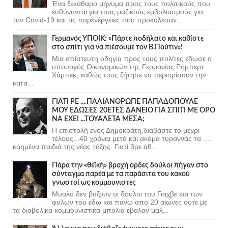
Ένα ξεκάθαρο μήνυμα προς τους πολιτικούς που
ευθύνονται για τους μαζικούς εμβολιασμούς για
τον Covid-19 και τις παρενέργειες που προκάλεσαν...
Γερμανός ΥΠΟΙΚ: «Πάρτε ποδήλατο και καθίστε
στο σπίτι για να πιέσουμε τον Β.Πούτιν»!
Μια απίστευτη οδηγία προς τους πολίτες έδωσε ο
υπουργός Οικονομικών της Γερμανίας Ρόμπερτ
Χάμπεκ, καθώς τους ζήτησε να περιορίσουν την
κατα...
ΓΙΑΤΙ ΡΕ ....ΠΑΛΙΑΝΘΡΩΠΕ ΠΑΠΑΔΟΠΟΥΛΕ
ΜΟΥ ΕΔΩΣΕΣ 20ΕΤΕΣ ΔΑΝΕΙΟ ΓΙΑ ΣΠΙΤΙ ΜΕ ΟΡΟ
ΝΑ ΕΧΕΙ ...ΤΟΥΑΛΕΤΑ ΜΕΣΑ;
Η επιστολή ενός Δημοκράτη,διαβάστε το μέχρι
τέλους...40 χρόνια μετά και ακόμα τυραννάς τα ....
καημένα παιδιά της νέας τάξης. Γιατί βρε άθ...
Πάρα την «θεϊκή» βροχή ορδες δούλοι πήγαν στο
σύνταγμα παρέα με τα παράσιτα του κακού
γνωστοί ως κομμουνιστες
Μυαλο δεν βαζουν οι δουλοι του Γιαχβε και των
φυλων του εδω και πανω απο 20 αιωνες ουτε με
τα διαβολικα κομμουνιστικα μπολια εβαλαν μαλ...