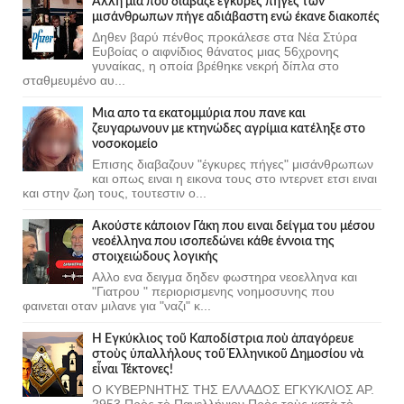
Άλλη μια που διάβαζε έγκυρες πήγες των
μισάνθρωπων πήγε αδιάβαστη ενώ έκανε διακοπές
Δηθεν βαρύ πένθος προκάλεσε στα Νέα Στύρα
Ευβοίας ο αιφνίδιος θάνατος μιας 56χρονης
γυναίκας, η οποία βρέθηκε νεκρή δίπλα στο
σταθμευμένο αυ...
Μια απο τα εκατομμύρια που πανε και
ζευγαρωνουν με κτηνώδες αγρίμια κατέληξε στο
νοσοκομείο
Επισης διαβαζουν "έγκυρες πήγες" μισάνθρωπων
και οπως ειναι η εικονα τους στο ιντερνετ ετσι ειναι
και στην ζωη τους, τουτεστιν ο...
Ακούστε κάποιον Γάκη που ειναι δείγμα του μέσου
νεοέλληνα που ισοπεδώνει κάθε έννοια της
στοιχειώδους λογικής
Αλλο ενα δειγμα δηδεν φωστηρα νεοελληνα και
"Γιατρου " περιορισμενης νοημοσυνης που
φαινεται οταν μιλανε για "ναζι" κ...
Ἡ Ἐγκύκλιος τοῦ Καποδίστρια ποὺ ἀπαγόρευε
στοὺς ὑπαλλήλους τοῦ Ἑλληνικοῦ Δημοσίου νὰ
εἶναι Τέκτονες!
Ο ΚΥΒΕΡΝΗΤΗΣ ΤΗΣ ΕΛΛΑΔΟΣ ΕΓΚΥΚΛΙΟΣ ΑΡ.
2953 Πρὸς τὸ Πανελλήνιον Πρὸς τοὺς κατὰ τὸ