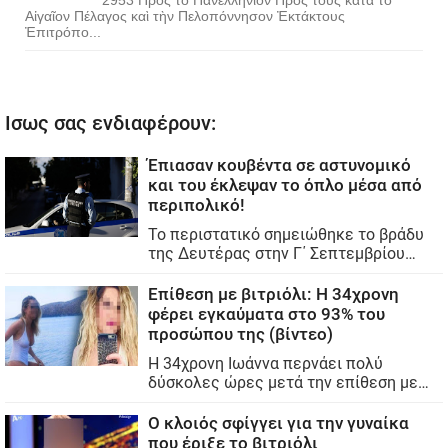
Αἰγαῖον Πέλαγος καὶ τὴν Πελοπόννησον Ἐκτάκτους
Ἐπιτρόπο...