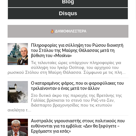
Blog
Disqus
ΔΗΜΟΦΙΛΈΣΤΕΡΑ
Πληροφορίες για σύλληψη του Ρώσου διοικητή
του Στόλου της Mαύρης Θάλασσας μετά τη
βύθιση του «Moskva»
Τις τελευταίες ώρες υπάρχουν πληροφορίες για
σύλληψη του Ιγκόρ Οσίποφ, του αρχηγού του
ρωσικού Στόλου στη Μαύρη Θάλασσα. Σύμφωνα με τις πλη...
Ο καταραμένος φάρος, που οι φαροφύλακες του
τρελαίνονταν ο ένας μετά τον άλλον
Στο δυτικό άκρο της περιοχής της Βρετάνης της
Γαλλίας βρίσκεται το στενό του Ραζ-ντε-Σεν,
διάσπαρτο βραχονησίδες που τις κτυπούν
ανελέητα τ...
Αυστραλός γερουσιαστής στους πολιτικούς που
ευθύνονται για τα εμβόλια: «Δεν θα ξεφύγετε –
Ερχόμαστε για εσάς»