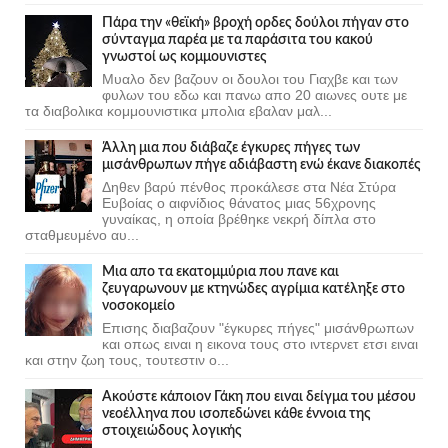
Πάρα την «θεϊκή» βροχή ορδες δούλοι πήγαν στο
σύνταγμα παρέα με τα παράσιτα του κακού
γνωστοί ως κομμουνιστες
Μυαλο δεν βαζουν οι δουλοι του Γιαχβε και των
φυλων του εδω και πανω απο 20 αιωνες ουτε με
τα διαβολικα κομμουνιστικα μπολια εβαλαν μαλ...
Άλλη μια που διάβαζε έγκυρες πήγες των
μισάνθρωπων πήγε αδιάβαστη ενώ έκανε διακοπές
Δηθεν βαρύ πένθος προκάλεσε στα Νέα Στύρα
Ευβοίας ο αιφνίδιος θάνατος μιας 56χρονης
γυναίκας, η οποία βρέθηκε νεκρή δίπλα στο
σταθμευμένο αυ...
Μια απο τα εκατομμύρια που πανε και
ζευγαρωνουν με κτηνώδες αγρίμια κατέληξε στο
νοσοκομείο
Επισης διαβαζουν "έγκυρες πήγες" μισάνθρωπων
και οπως ειναι η εικονα τους στο ιντερνετ ετσι ειναι
και στην ζωη τους, τουτεστιν ο...
Ακούστε κάποιον Γάκη που ειναι δείγμα του μέσου
νεοέλληνα που ισοπεδώνει κάθε έννοια της
στοιχειώδους λογικής