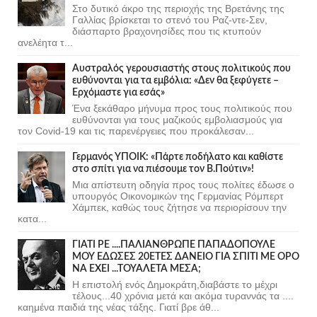
Στο δυτικό άκρο της περιοχής της Βρετάνης της
Γαλλίας βρίσκεται το στενό του Ραζ-ντε-Σεν,
διάσπαρτο βραχονησίδες που τις κτυπούν
ανελέητα τ...
Αυστραλός γερουσιαστής στους πολιτικούς που
ευθύνονται για τα εμβόλια: «Δεν θα ξεφύγετε –
Ερχόμαστε για εσάς»
Ένα ξεκάθαρο μήνυμα προς τους πολιτικούς που
ευθύνονται για τους μαζικούς εμβολιασμούς για
τον Covid-19 και τις παρενέργειες που προκάλεσαν...
Γερμανός ΥΠΟΙΚ: «Πάρτε ποδήλατο και καθίστε
στο σπίτι για να πιέσουμε τον Β.Πούτιν»!
Μια απίστευτη οδηγία προς τους πολίτες έδωσε ο
υπουργός Οικονομικών της Γερμανίας Ρόμπερτ
Χάμπεκ, καθώς τους ζήτησε να περιορίσουν την
κατα...
ΓΙΑΤΙ ΡΕ ....ΠΑΛΙΑΝΘΡΩΠΕ ΠΑΠΑΔΟΠΟΥΛΕ
ΜΟΥ ΕΔΩΣΕΣ 20ΕΤΕΣ ΔΑΝΕΙΟ ΓΙΑ ΣΠΙΤΙ ΜΕ ΟΡΟ
ΝΑ ΕΧΕΙ ...ΤΟΥΑΛΕΤΑ ΜΕΣΑ;
Η επιστολή ενός Δημοκράτη,διαβάστε το μέχρι
τέλους...40 χρόνια μετά και ακόμα τυραννάς τα ....
καημένα παιδιά της νέας τάξης. Γιατί βρε άθ...