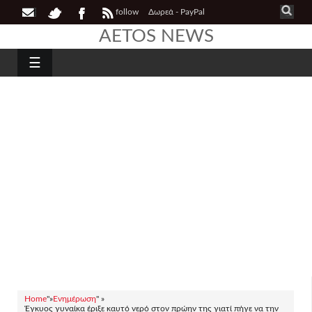
follow
Δωρεά - PayPal
AETOS NEWS
☰
Home
"»
Ενημέρωση
" »
Έγκυος γυναίκα έριξε καυτό νερό στον πρώην της γιατί πήγε να την