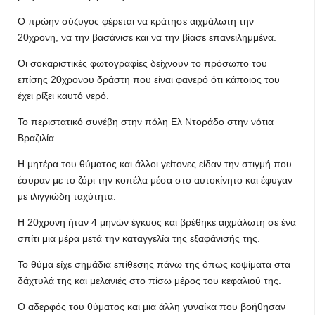
Ο πρώην σύζυγος φέρεται να κράτησε αιχμάλωτη την
20χρονη, να την βασάνισε και να την βίασε επανειλημμένα.
Οι σοκαριστικές φωτογραφίες δείχνουν το πρόσωπο του
επίσης 20χρονου δράστη που είναι φανερό ότι κάποιος του
έχει ρίξει καυτό νερό.
Το περιστατικό συνέβη στην πόλη Ελ Ντοράδο στην νότια
Βραζιλία.
Η μητέρα του θύματος και άλλοι γείτονες είδαν την στιγμή που
έσυραν με το ζόρι την κοπέλα μέσα στο αυτοκίνητο και έφυγαν
με ιλιγγιώδη ταχύτητα.
Η 20χρονη ήταν 4 μηνών έγκυος και βρέθηκε αιχμάλωτη σε ένα
σπίτι μια μέρα μετά την καταγγελία της εξαφάνισής της.
Το θύμα είχε σημάδια επίθεσης πάνω της όπως κοψίματα στα
δάχτυλά της και μελανιές στο πίσω μέρος του κεφαλιού της.
Ο αδερφός του θύματος και μια άλλη γυναίκα που βοήθησαν