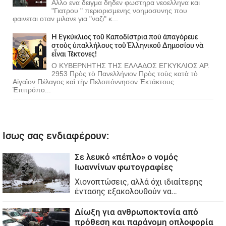
Αλλο ενα δειγμα δηδεν φωστηρα νεοελληνα και
"Γιατρου " περιορισμενης νοημοσυνης που
φαινεται οταν μιλανε για "ναζι" κ...
Ἡ Ἐγκύκλιος τοῦ Καποδίστρια ποὺ ἀπαγόρευε
στοὺς ὑπαλλήλους τοῦ Ἑλληνικοῦ Δημοσίου νὰ
εἶναι Τέκτονες!
Ο ΚΥΒΕΡΝΗΤΗΣ ΤΗΣ ΕΛΛΑΔΟΣ ΕΓΚΥΚΛΙΟΣ ΑΡ.
2953 Πρὸς τὸ Πανελλήνιον Πρὸς τοὺς κατὰ τὸ
Αἰγαῖον Πέλαγος καὶ τὴν Πελοπόννησον Ἐκτάκτους
Ἐπιτρόπο...