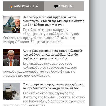
ΔΗΜΟΦΙΛΈΣΤΕΡΑ
COMMENT
Πληροφορίες για σύλληψη του Ρώσου
διοικητή του Στόλου της Mαύρης Θάλασσας
μετά τη βύθιση του «Moskva»
Τις τελευταίες ώρες υπάρχουν
πληροφορίες για σύλληψη του Ιγκόρ
Οσίποφ, του αρχηγού του ρωσικού Στόλου στη
Μαύρη Θάλασσα. Σύμφωνα με τις πλη...
Αυστραλός γερουσιαστής στους πολιτικούς
που ευθύνονται για τα εμβόλια: «Δεν θα
ξεφύγετε – Ερχόμαστε για εσάς»
Ένα ξεκάθαρο μήνυμα προς τους
πολιτικούς που ευθύνονται για τους
μαζικούς εμβολιασμούς για τον Covid-19 και τις
παρενέργειες που προκάλεσαν...
Ο καταραμένος φάρος, που οι φαροφύλακες
του τρελαίνονταν ο ένας μετά τον άλλον
Στο δυτικό άκρο της περιοχής της
Βρετάνης της Γαλλίας βρίσκεται το στενό
του Ραζ-ντε-Σεν, διάσπαρτο βραχονησίδες
που τις κτυπούν ανελέητα τ...