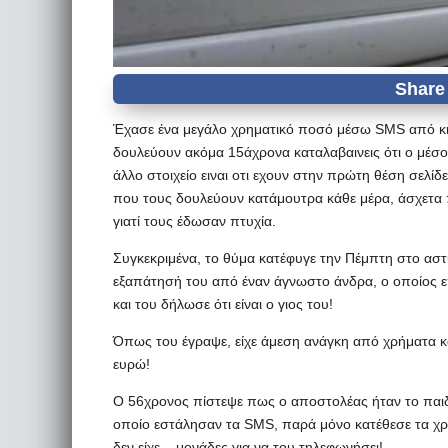
Έχασε ένα μεγάλο χρηματικό ποσό μέσω SMS από κι
δουλεύουν ακόμα 15άχρονα καταλαβαινεις ότι ο μέσ
άλλο στοιχείο ειναι οτι εχουν στην πρώτη θέση σελί
που τους δουλεύουν κατάμουτρα κάθε μέρα, άσχετα
γιατί τους έδωσαν πτυχία.
Συγκεκριμένα, το θύμα κατέφυγε την Πέμπτη στο αστυ
εξαπάτησή του από έναν άγνωστο άνδρα, ο οποίος 
και του δήλωσε ότι είναι ο γιος του!
Όπως του έγραψε, είχε άμεση ανάγκη από χρήματα κα
ευρώ!
Ο 56χρονος πίστεψε πως ο αποστολέας ήταν το παιδί
οποίο εστάλησαν τα SMS, παρά μόνο κατέθεσε τα χρ
δεν είχε... μονάδες για να του τηλεφωνήσει!