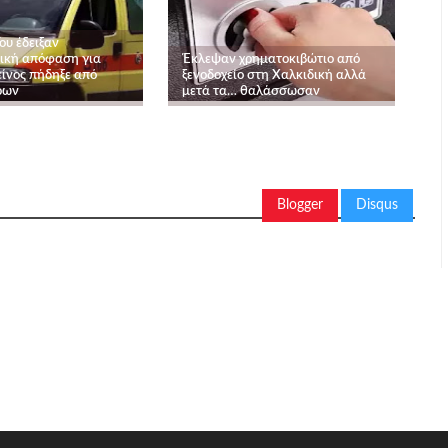
ου έδειξαν
ική απόφαση για
Έκλεψαν χρηματοκιβώτιο από
είνος πήδηξε από
ξενοδοχείο στη Χαλκιδική αλλά
ρων
μετά τα… θαλάσσωσαν
Blogger
Disqus