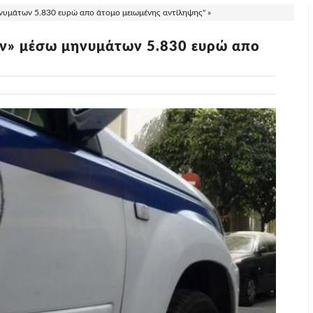
ηνυμάτων 5.830 ευρώ απο άτομο μειωμένης αντίληψης" »
αν» μέσω μηνυμάτων 5.830 ευρώ απο