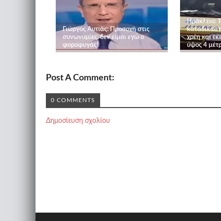
Ηράκλειο: Τ
Γιώργος Αυτιάς: Προσοχή στις
καταδικαστ
συνωνυμίες, δεν είμαι εγώ ο
χρέη και εκ
φοροφυγάς!
ύψος 4 μέτ
Post A Comment:
0 COMMENTS
Δημοσίευση σχολίου