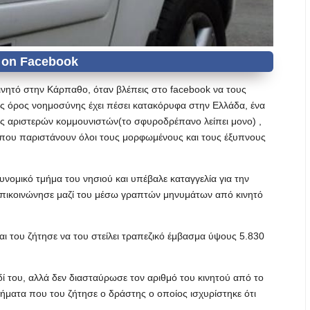
νητό στην Κάρπαθο, όταν βλέπεις στο facebook να τους
ος όρος νοημοσύνης έχει πέσει κατακόρυφα στην Ελλάδα, ένα
δες αριστερών κομμουνιστών(το σφυροδρέπανο λείπει μονο) ,
 που παριστάνουν όλοι τους μορφωμένους και τους έξυπνους
νομικό τμήμα του νησιού και υπέβαλε καταγγελία για την
επικοινώνησε μαζί του μέσω γραπτών μηνυμάτων από κινητό
ι του ζήτησε να του στείλει τραπεζικό έμβασμα ύψους 5.830
 του, αλλά δεν διασταύρωσε τον αριθμό του κινητού από το
ήματα που του ζήτησε ο δράστης ο οποίος ισχυρίστηκε ότι