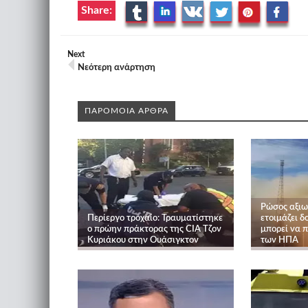
Share:
Next
Νεότερη ανάρτηση
ΠΑΡΟΜΟΙΑ ΑΡΘΡΑ
Ρώσος αξιω
Περίεργο τροχαίο: Τραυματίστηκε
ετοιμάζει 
ο πρώην πράκτορας της CIA Τζον
μπορεί να π
Κυριάκου στην Ουάσιγκτον
των ΗΠΑ