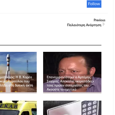
Follow
Previous
Παλαιότερη Ανάρτηση
ματούχος: Η Β. Κορέα
Επανεμφανίστηκε ο Αρτέμης
δοκιμή πυραύλου που
Σώρρας: Αποκαλεί «κερατάδες»
λήξει στη δυτική ακτή
τους πρώην συνεργάτες του
Ακούστε το ηχητικό