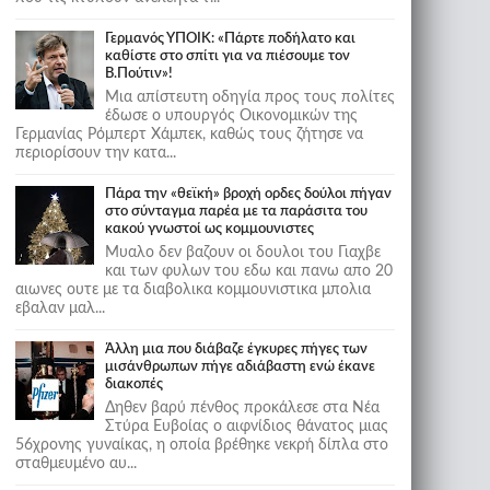
Γερμανός ΥΠΟΙΚ: «Πάρτε ποδήλατο και
καθίστε στο σπίτι για να πιέσουμε τον
Β.Πούτιν»!
Μια απίστευτη οδηγία προς τους πολίτες
έδωσε ο υπουργός Οικονομικών της
Γερμανίας Ρόμπερτ Χάμπεκ, καθώς τους ζήτησε να
περιορίσουν την κατα...
Πάρα την «θεϊκή» βροχή ορδες δούλοι πήγαν
στο σύνταγμα παρέα με τα παράσιτα του
κακού γνωστοί ως κομμουνιστες
Μυαλο δεν βαζουν οι δουλοι του Γιαχβε
και των φυλων του εδω και πανω απο 20
αιωνες ουτε με τα διαβολικα κομμουνιστικα μπολια
εβαλαν μαλ...
Άλλη μια που διάβαζε έγκυρες πήγες των
μισάνθρωπων πήγε αδιάβαστη ενώ έκανε
διακοπές
Δηθεν βαρύ πένθος προκάλεσε στα Νέα
Στύρα Ευβοίας ο αιφνίδιος θάνατος μιας
56χρονης γυναίκας, η οποία βρέθηκε νεκρή δίπλα στο
σταθμευμένο αυ...