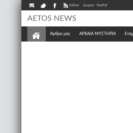
follow
Δωρεά - PayPal
AETOS NEWS
Άρθρα μας
ΑΡΧΑΙΑ ΜΥΣΤΗΡΙΑ
Ενη