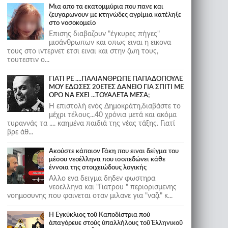
Μια απο τα εκατομμύρια που πανε και
ζευγαρωνουν με κτηνώδες αγρίμια κατέληξε
στο νοσοκομείο
Επισης διαβαζουν "έγκυρες πήγες"
μισάνθρωπων και οπως ειναι η εικονα
τους στο ιντερνετ ετσι ειναι και στην ζωη τους,
τουτεστιν ο...
ΓΙΑΤΙ ΡΕ ....ΠΑΛΙΑΝΘΡΩΠΕ ΠΑΠΑΔΟΠΟΥΛΕ
ΜΟΥ ΕΔΩΣΕΣ 20ΕΤΕΣ ΔΑΝΕΙΟ ΓΙΑ ΣΠΙΤΙ ΜΕ
ΟΡΟ ΝΑ ΕΧΕΙ ...ΤΟΥΑΛΕΤΑ ΜΕΣΑ;
Η επιστολή ενός Δημοκράτη,διαβάστε το
μέχρι τέλους...40 χρόνια μετά και ακόμα
τυραννάς τα .... καημένα παιδιά της νέας τάξης. Γιατί
βρε άθ...
Ακούστε κάποιον Γάκη που ειναι δείγμα του
μέσου νεοέλληνα που ισοπεδώνει κάθε
έννοια της στοιχειώδους λογικής
Αλλο ενα δειγμα δηδεν φωστηρα
νεοελληνα και "Γιατρου " περιορισμενης
νοημοσυνης που φαινεται οταν μιλανε για "ναζι" κ...
Ἡ Ἐγκύκλιος τοῦ Καποδίστρια ποὺ
ἀπαγόρευε στοὺς ὑπαλλήλους τοῦ Ἑλληνικοῦ