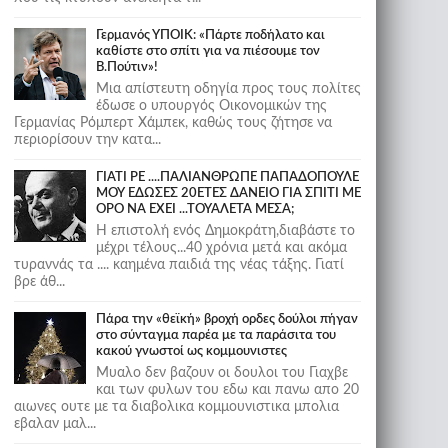
Γερμανός ΥΠΟΙΚ: «Πάρτε ποδήλατο και
καθίστε στο σπίτι για να πιέσουμε τον
Β.Πούτιν»!
Μια απίστευτη οδηγία προς τους πολίτες
έδωσε ο υπουργός Οικονομικών της
Γερμανίας Ρόμπερτ Χάμπεκ, καθώς τους ζήτησε να
περιορίσουν την κατα...
ΓΙΑΤΙ ΡΕ ....ΠΑΛΙΑΝΘΡΩΠΕ ΠΑΠΑΔΟΠΟΥΛΕ
ΜΟΥ ΕΔΩΣΕΣ 20ΕΤΕΣ ΔΑΝΕΙΟ ΓΙΑ ΣΠΙΤΙ ΜΕ
ΟΡΟ ΝΑ ΕΧΕΙ ...ΤΟΥΑΛΕΤΑ ΜΕΣΑ;
Η επιστολή ενός Δημοκράτη,διαβάστε το
μέχρι τέλους...40 χρόνια μετά και ακόμα
τυραννάς τα .... καημένα παιδιά της νέας τάξης. Γιατί
βρε άθ...
Πάρα την «θεϊκή» βροχή ορδες δούλοι πήγαν
στο σύνταγμα παρέα με τα παράσιτα του
κακού γνωστοί ως κομμουνιστες
Μυαλο δεν βαζουν οι δουλοι του Γιαχβε
και των φυλων του εδω και πανω απο 20
αιωνες ουτε με τα διαβολικα κομμουνιστικα μπολια
εβαλαν μαλ...