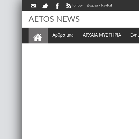
follow
Δωρεά - PayPal
AETOS NEWS
Άρθρα μας
ΑΡΧΑΙΑ ΜΥΣΤΗΡΙΑ
Ενη