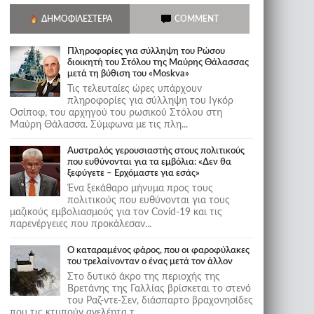
ΔΗΜΟΦΙΛΈΣΤΕΡΑ
COMMENT
Πληροφορίες για σύλληψη του Ρώσου
διοικητή του Στόλου της Mαύρης Θάλασσας
μετά τη βύθιση του «Moskva»
Τις τελευταίες ώρες υπάρχουν
πληροφορίες για σύλληψη του Ιγκόρ
Οσίποφ, του αρχηγού του ρωσικού Στόλου στη
Μαύρη Θάλασσα. Σύμφωνα με τις πλη...
Αυστραλός γερουσιαστής στους πολιτικούς
που ευθύνονται για τα εμβόλια: «Δεν θα
ξεφύγετε – Ερχόμαστε για εσάς»
Ένα ξεκάθαρο μήνυμα προς τους
πολιτικούς που ευθύνονται για τους
μαζικούς εμβολιασμούς για τον Covid-19 και τις
παρενέργειες που προκάλεσαν...
Ο καταραμένος φάρος, που οι φαροφύλακες
του τρελαίνονταν ο ένας μετά τον άλλον
Στο δυτικό άκρο της περιοχής της
Βρετάνης της Γαλλίας βρίσκεται το στενό
του Ραζ-ντε-Σεν, διάσπαρτο βραχονησίδες
που τις κτυπούν ανελέητα τ...