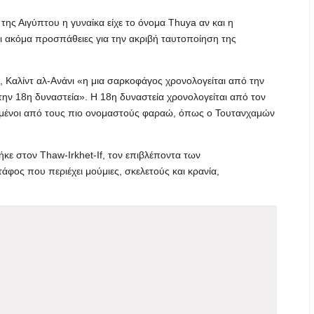
ς Αιγύπτου η γυναίκα είχε το όνομα Thuya αν και η
ι ακόμα προσπάθειες για την ακριβή ταυτοποίηση της
 Καλίντ αλ-Ανάνι «η μια σαρκοφάγος χρονολογείται από την
την 18η δυναστεία». Η 18η δυναστεία χρονολογείται από τον
ισμένοι από τους πιο ονομαστούς φαραώ, όπως ο Τουτανχαμών
κε στον Thaw-Irkhet-If, τον επιβλέποντα των
φος που περιέχει μούμιες, σκελετούς και κρανία,