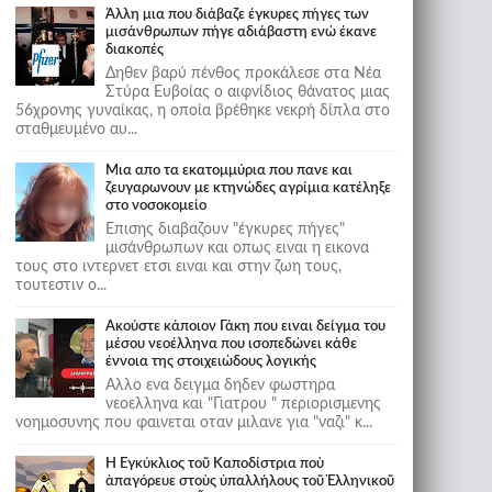
Άλλη μια που διάβαζε έγκυρες πήγες των
μισάνθρωπων πήγε αδιάβαστη ενώ έκανε
διακοπές
Δηθεν βαρύ πένθος προκάλεσε στα Νέα
Στύρα Ευβοίας ο αιφνίδιος θάνατος μιας
56χρονης γυναίκας, η οποία βρέθηκε νεκρή δίπλα στο
σταθμευμένο αυ...
Μια απο τα εκατομμύρια που πανε και
ζευγαρωνουν με κτηνώδες αγρίμια κατέληξε
στο νοσοκομείο
Επισης διαβαζουν "έγκυρες πήγες"
μισάνθρωπων και οπως ειναι η εικονα
τους στο ιντερνετ ετσι ειναι και στην ζωη τους,
τουτεστιν ο...
Ακούστε κάποιον Γάκη που ειναι δείγμα του
μέσου νεοέλληνα που ισοπεδώνει κάθε
έννοια της στοιχειώδους λογικής
Αλλο ενα δειγμα δηδεν φωστηρα
νεοελληνα και "Γιατρου " περιορισμενης
νοημοσυνης που φαινεται οταν μιλανε για "ναζι" κ...
Ἡ Ἐγκύκλιος τοῦ Καποδίστρια ποὺ
ἀπαγόρευε στοὺς ὑπαλλήλους τοῦ Ἑλληνικοῦ