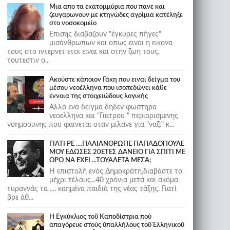
Μια απο τα εκατομμύρια που πανε και
ζευγαρωνουν με κτηνώδες αγρίμια κατέληξε
στο νοσοκομείο
Επισης διαβαζουν "έγκυρες πήγες"
μισάνθρωπων και οπως ειναι η εικονα
τους στο ιντερνετ ετσι ειναι και στην ζωη τους,
τουτεστιν ο...
Ακούστε κάποιον Γάκη που ειναι δείγμα του
μέσου νεοέλληνα που ισοπεδώνει κάθε
έννοια της στοιχειώδους λογικής
Αλλο ενα δειγμα δηδεν φωστηρα
νεοελληνα και "Γιατρου " περιορισμενης
νοημοσυνης που φαινεται οταν μιλανε για "ναζι" κ...
ΓΙΑΤΙ ΡΕ ....ΠΑΛΙΑΝΘΡΩΠΕ ΠΑΠΑΔΟΠΟΥΛΕ
ΜΟΥ ΕΔΩΣΕΣ 20ΕΤΕΣ ΔΑΝΕΙΟ ΓΙΑ ΣΠΙΤΙ ΜΕ
ΟΡΟ ΝΑ ΕΧΕΙ ...ΤΟΥΑΛΕΤΑ ΜΕΣΑ;
Η επιστολή ενός Δημοκράτη,διαβάστε το
μέχρι τέλους...40 χρόνια μετά και ακόμα
τυραννάς τα .... καημένα παιδιά της νέας τάξης. Γιατί
βρε άθ...
Ἡ Ἐγκύκλιος τοῦ Καποδίστρια ποὺ
ἀπαγόρευε στοὺς ὑπαλλήλους τοῦ Ἑλληνικοῦ