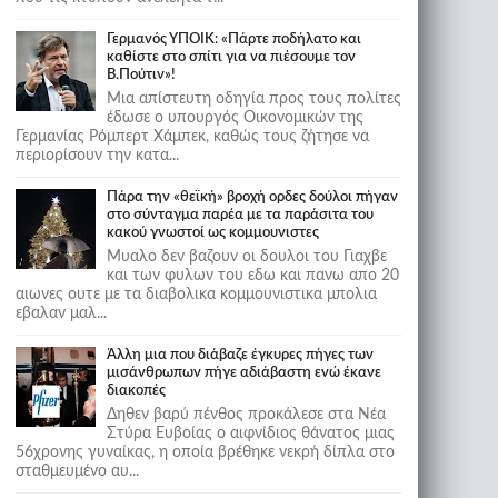
Γερμανός ΥΠΟΙΚ: «Πάρτε ποδήλατο και
καθίστε στο σπίτι για να πιέσουμε τον
Β.Πούτιν»!
Μια απίστευτη οδηγία προς τους πολίτες
έδωσε ο υπουργός Οικονομικών της
Γερμανίας Ρόμπερτ Χάμπεκ, καθώς τους ζήτησε να
περιορίσουν την κατα...
Πάρα την «θεϊκή» βροχή ορδες δούλοι πήγαν
στο σύνταγμα παρέα με τα παράσιτα του
κακού γνωστοί ως κομμουνιστες
Μυαλο δεν βαζουν οι δουλοι του Γιαχβε
και των φυλων του εδω και πανω απο 20
αιωνες ουτε με τα διαβολικα κομμουνιστικα μπολια
εβαλαν μαλ...
Άλλη μια που διάβαζε έγκυρες πήγες των
μισάνθρωπων πήγε αδιάβαστη ενώ έκανε
διακοπές
Δηθεν βαρύ πένθος προκάλεσε στα Νέα
Στύρα Ευβοίας ο αιφνίδιος θάνατος μιας
56χρονης γυναίκας, η οποία βρέθηκε νεκρή δίπλα στο
σταθμευμένο αυ...