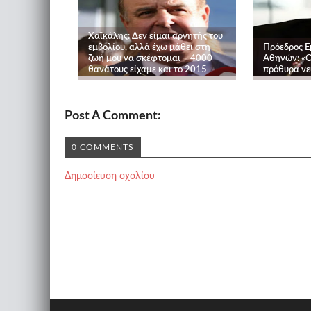
Χαϊκάλης: Δεν είμαι αρνητής του
εμβολίου, αλλά έχω μάθει στη
Πρόεδρος Ε
ζωή μου να σκέφτομαι – 4000
Αθηνών: «Οι
θανάτους είχαμε και το 2015
πρόθυρα νε
Post A Comment:
0 COMMENTS
Δημοσίευση σχολίου