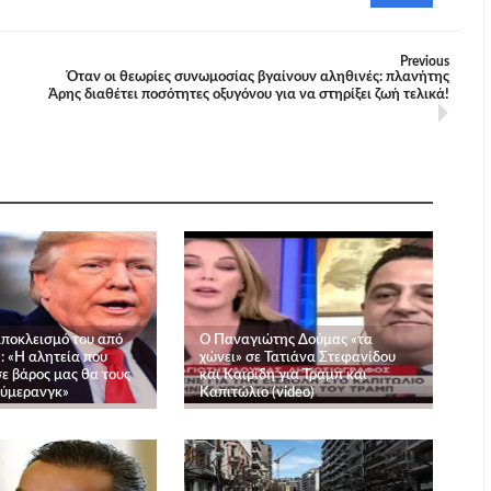
Previous
Όταν οι θεωρίες συνωμοσίας βγαίνουν αληθινές: πλανήτης
Άρης διαθέτει ποσότητες οξυγόνου για να στηρίξει ζωή τελικά!
αποκλεισμό του από
Ο Παναγιώτης Δούμας «τα
a: «Η αλητεία που
χώνει» σε Τατιάνα Στεφανίδου
ε βάρος μας θα τους
και Καιρίδη για Τραμπ και
ούμερανγκ»
Καπιτώλιο (video)