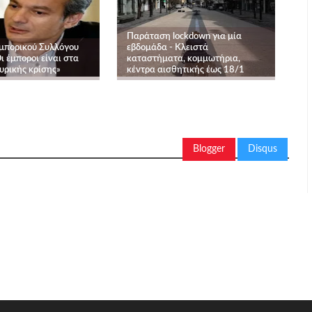
Παράταση lockdown για μία
μπορικού Συλλόγου
εβδομάδα - Κλειστά
 έμποροι είναι στα
καταστήματα, κομμωτήρια,
υρικής κρίσης»
κέντρα αισθητικής έως 18/1
Blogger
Disqus