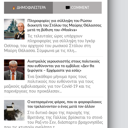
ΔΗΜΟΦΙΛΈΣΤΕΡΑ
COMMENT
Πληροφορίες για σύλληψη του Ρώσου
διοικητή του Στόλου της Mαύρης Θάλασσας
μετά τη βύθιση του «Moskva»
Τις τελευταίες ώρες υπάρχουν
πληροφορίες για σύλληψη του Ιγκόρ
Οσίποφ, του αρχηγού του ρωσικού Στόλου στη
Μαύρη Θάλασσα. Σύμφωνα με τις πλη...
Αυστραλός γερουσιαστής στους πολιτικούς
που ευθύνονται για τα εμβόλια: «Δεν θα
ξεφύγετε – Ερχόμαστε για εσάς»
Ένα ξεκάθαρο μήνυμα προς τους
πολιτικούς που ευθύνονται για τους
μαζικούς εμβολιασμούς για τον Covid-19 και τις
παρενέργειες που προκάλεσαν...
Ο καταραμένος φάρος, που οι φαροφύλακες
του τρελαίνονταν ο ένας μετά τον άλλον
Στο δυτικό άκρο της περιοχής της
Βρετάνης της Γαλλίας βρίσκεται το στενό
του Ραζ-ντε-Σεν, διάσπαρτο βραχονησίδες
που τις κτυπούν ανελέητα τ...