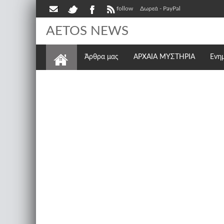
follow
Δωρεά - PayPal
AETOS NEWS
Άρθρα μας
ΑΡΧΑΙΑ ΜΥΣΤΗΡΙΑ
Ενη