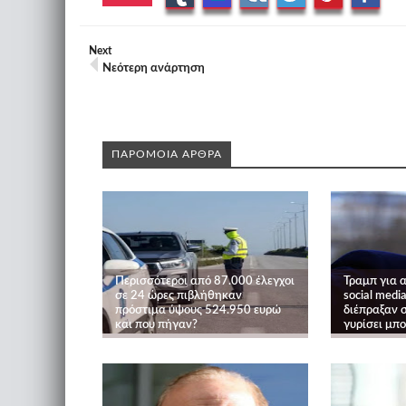
Next
Νεότερη ανάρτηση
ΠΑΡΟΜΟΙΑ ΑΡΘΡΑ
Περισσότεροι από 87.000 έλεγχοι
Τραμπ για 
σε 24 ώρες πιβλήθηκαν
social medi
πρόστιμα ύψους 524.950 ευρώ
διέπραξαν σ
και που πήγαν?
γυρίσει μπ