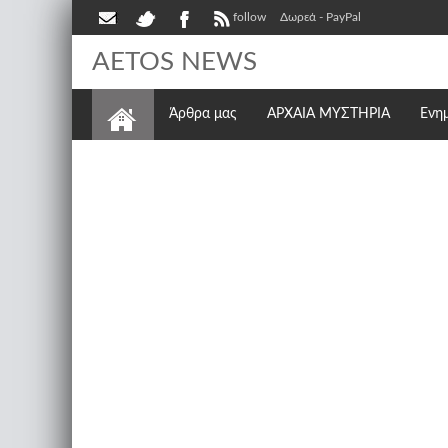
follow
Δωρεά - PayPal
AETOS NEWS
Άρθρα μας
ΑΡΧΑΙΑ ΜΥΣΤΗΡΙΑ
Ενη