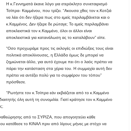
Η κ.Γεννηματά έκανε λόγο για ετερόκλητο συνεταιρισμό
Τσίπρα- Καμμένου, που τρίζει. “Ακουσα χθες τον κ.Κοτζιά
να λέει ότι δεν ήξερα πως στο εμείς περιλαμβάνεται και ο
κ.Καμμένος. Δεν ήξερε δε ρώταγε; Το εμείς περιλαμβάνει
αποκλειστικά τον κ.Καμμένο, όλοι οι άλλοι είναι
αποκλειστικά για κατανάλωση ας το καταλάβουν” είπε.
“Οσο προχωράμε προς τις εκλογές οι επιδιώξεις τους είναι
πολιτικά αποκλίνουσες, η Ελλάδα όμως δε μπορεί να
ζημιώνεται άλλο, για αυτό έχουμε πει ότι ο λαός πρέπει να
πάρει την κατάσταση στα χέρια του. Η συμμαχία αυτή δεν
πρέπει να αντέξει πολύ για το συμφέρον του τόπου”
πρόσθεσε.
“Ρωτήστε τον κ.Τσίπρα εάν εκβιάζεται από το κ.Καμμένο
διαιτητής όλη αυτή τη συνομιλία. Γιατί κράτησε τον κ.Καμμένο
ς;
αναθεώρησης από το ΣΥΡΙΖΑ, που απογοητεύει κάθε
υ κατέθεσε το ΚΙΝΑΛ πριν από λίγους μήνες με στόχο να