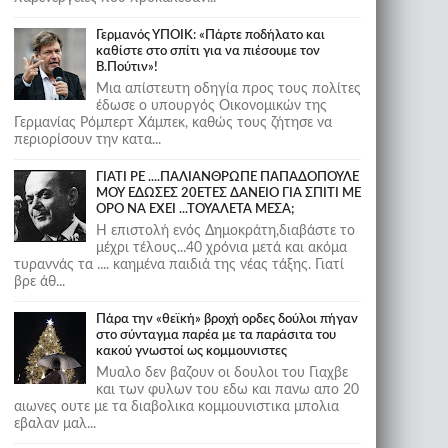
Γερμανός ΥΠΟΙΚ: «Πάρτε ποδήλατο και
καθίστε στο σπίτι για να πιέσουμε τον
Β.Πούτιν»!
Μια απίστευτη οδηγία προς τους πολίτες
έδωσε ο υπουργός Οικονομικών της
Γερμανίας Ρόμπερτ Χάμπεκ, καθώς τους ζήτησε να
περιορίσουν την κατα...
ΓΙΑΤΙ ΡΕ ....ΠΑΛΙΑΝΘΡΩΠΕ ΠΑΠΑΔΟΠΟΥΛΕ
ΜΟΥ ΕΔΩΣΕΣ 20ΕΤΕΣ ΔΑΝΕΙΟ ΓΙΑ ΣΠΙΤΙ ΜΕ
ΟΡΟ ΝΑ ΕΧΕΙ ...ΤΟΥΑΛΕΤΑ ΜΕΣΑ;
Η επιστολή ενός Δημοκράτη,διαβάστε το
μέχρι τέλους...40 χρόνια μετά και ακόμα
τυραννάς τα .... καημένα παιδιά της νέας τάξης. Γιατί
βρε άθ...
Πάρα την «θεϊκή» βροχή ορδες δούλοι πήγαν
στο σύνταγμα παρέα με τα παράσιτα του
κακού γνωστοί ως κομμουνιστες
Μυαλο δεν βαζουν οι δουλοι του Γιαχβε
και των φυλων του εδω και πανω απο 20
αιωνες ουτε με τα διαβολικα κομμουνιστικα μπολια
εβαλαν μαλ...