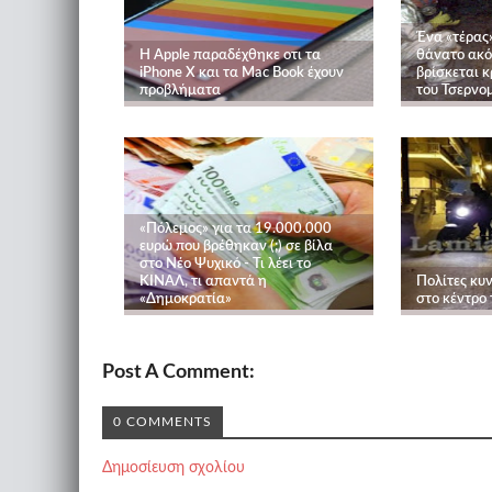
Ένα «τέρας
Η Apple παραδέχθηκε οτι τα
θάνατο ακό
iPhone X και τα Mac Book έχουν
βρίσκεται 
προβλήματα
του Τσερνο
«Πόλεμος» για τα 19.000.000
ευρώ που βρέθηκαν (;) σε βίλα
στο Νέο Ψυχικό - Τι λέει το
ΚΙΝΑΛ, τι απαντά η
Πολίτες κυ
«Δημοκρατία»
στο κέντρο 
Post A Comment:
0 COMMENTS
Δημοσίευση σχολίου