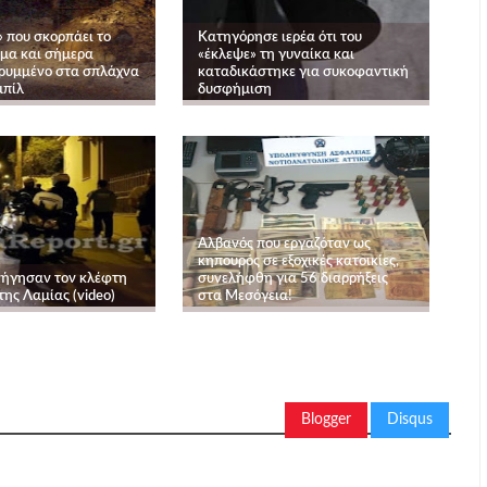
» που σκορπάει το
Κατηγόρησε ιερέα ότι του
μα και σήμερα
«έκλεψε» τη γυναίκα και
κρυμμένο στα σπλάχνα
καταδικάστηκε για συκοφαντική
μπίλ
δυσφήμιση
Αλβανός που εργαζόταν ως
κηπουρός σε εξοχικές κατοικίες,
νήγησαν τον κλέφτη
συνελήφθη για 56 διαρρήξεις
της Λαμίας (video)
στα Μεσόγεια!
Blogger
Disqus