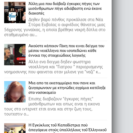
Άλλη μια που διάβαζε έγκυρες πήγες των
μισάνθρωπων πήγε αδιάβαστη ενώ έκανε
διακοπές
Δηθεν βαρύ πένθος προκάλεσε στα Νέα
Στύρα Ευβοίας ο αιφνίδιος θάνατος μιας
56χρονης γυναίκας, η οποία βρέθηκε νεκρή δίπλα στο
σταθμευμένο αυ...
Ακούστε κάποιον Γάκη που ειναι δείγμα του
μέσου νεοέλληνα που ισοπεδώνει κάθε
έννοια της στοιχειώδους λογικής
Αλλο ενα δειγμα δηδεν φωστηρα
νεοελληνα και "Γιατρου " περιορισμενης
νοημοσυνης που φαινεται οταν μιλανε για "ναζι" κ...
Μια απο τα εκατομμύρια που πανε και
ζευγαρωνουν με κτηνώδες αγρίμια κατέληξε
στο νοσοκομείο
Επισης διαβαζουν "έγκυρες πήγες"
μισάνθρωπων και οπως ειναι η εικονα
τους στο ιντερνετ ετσι ειναι και στην ζωη τους,
τουτεστιν ο...
Ἡ Ἐγκύκλιος τοῦ Καποδίστρια ποὺ
ἀπαγόρευε στοὺς ὑπαλλήλους τοῦ Ἑλληνικοῦ