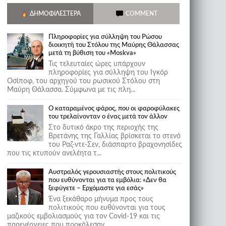
ΔΗΜΟΦΙΛΈΣΤΕΡΑ
COMMENT
Πληροφορίες για σύλληψη του Ρώσου
διοικητή του Στόλου της Mαύρης Θάλασσας
μετά τη βύθιση του «Moskva»
Τις τελευταίες ώρες υπάρχουν
πληροφορίες για σύλληψη του Ιγκόρ
Οσίποφ, του αρχηγού του ρωσικού Στόλου στη
Μαύρη Θάλασσα. Σύμφωνα με τις πλη...
Ο καταραμένος φάρος, που οι φαροφύλακες
του τρελαίνονταν ο ένας μετά τον άλλον
Στο δυτικό άκρο της περιοχής της
Βρετάνης της Γαλλίας βρίσκεται το στενό
του Ραζ-ντε-Σεν, διάσπαρτο βραχονησίδες
που τις κτυπούν ανελέητα τ...
Αυστραλός γερουσιαστής στους πολιτικούς
που ευθύνονται για τα εμβόλια: «Δεν θα
ξεφύγετε – Ερχόμαστε για εσάς»
Ένα ξεκάθαρο μήνυμα προς τους
πολιτικούς που ευθύνονται για τους
μαζικούς εμβολιασμούς για τον Covid-19 και τις
παρενέργειες που προκάλεσαν...